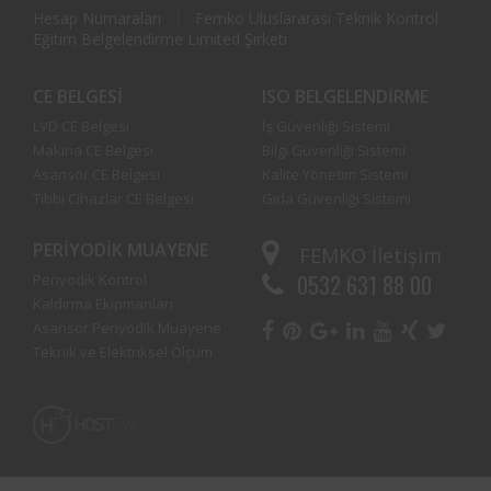
Hesap Numaraları
Femko Uluslararası Teknik Kontrol
Eğitim Belgelendirme Limited Şirketi
CE BELGESI
ISO BELGELENDIRME
LVD CE Belgesi
İş Güvenliği Sistemi
Makina CE Belgesi
Bilgi Güvenliği Sistemi
Asansör CE Belgesi
Kalite Yönetim Sistemi
Tıbbi Cihazlar CE Belgesi
Gıda Güvenliği Sistemi
PERIYODIK MUAYENE
FEMKO
İletişim
0532 631 88 00
Periyodik Kontrol
Kaldırma Ekipmanları
Asansör Periyodik Muayene
Teknik ve Elektriksel Ölçüm