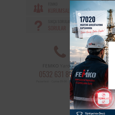
Diğer
FEMKO
KURUMSAL
SIKÇA SORULAN
SORULAR
Elektr
ve Ele
Uyumlu
FEMKO
Yardım?
0532 631 88 00
Pazartesi - Cuma 09:00 - 17:30 arası