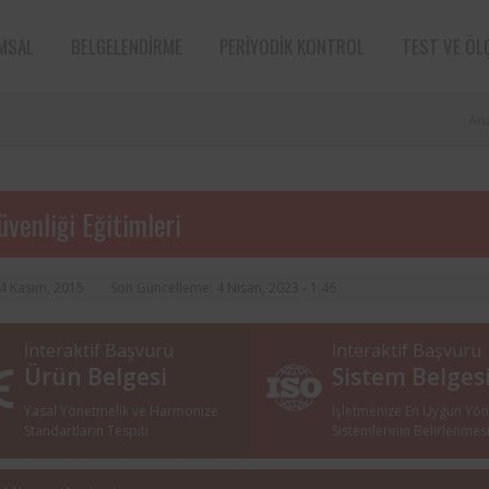
MSAL
BELGELENDIRME
PERIYODIK KONTROL
TEST VE ÖL
An
üvenliği Eğitimleri
14 Kasım, 2015
Son Güncelleme: 4 Nisan, 2023 - 1:46
İnteraktif Başvuru
İnteraktif Başvuru
Bir çiftçi kooperatifi olan ve sektör
Ürün Belgesi
Sistem Belges
markalarından Torku’nun bünye
bulunan iş ekipmanlarının peri
Yasal Yönetmelik ve Harmonize
İşletmenize En Uygun Yö
kontrolleri Femko tarafı
Standartların Tespiti
Sistemlerinin Belirlenmes
denetlenmektedir.