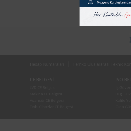
Havala
Periyo
Hesap Numaraları
Femko Uluslararası Teknik Kont
CE BELGESI
ISO B
LVD CE Belgesi
İş Güvenl
Makina CE Belgesi
Bilgi Güv
Asansör CE Belgesi
Kalite Y
Tıbbi Cihazlar CE Belgesi
Gıda Güv