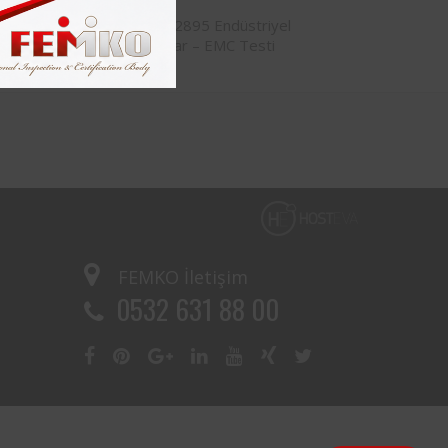
kı Periyodik
EN 12895 Endüstriyel
uayenesi
Araçlar – EMC Testi
FEMKO
İletişim
0532 631 88 00