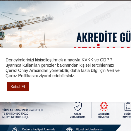
 Hizmetlerimiz
Söke Belediyesi ve Femko arasında
sınırları içerisinde bulunan asansö
periyodik kontrolleri hususunda 2 yıl s
protokol imzalanmıştır.
Deneyimlerinizi kişiselleştirmek amacıyla KVKK ve GDPR
omayetik Girişim (EMI)
Basınçlandırma Tankı
Elektrik 
uyarınca kullanılan çerezler bakımından kişisel tercihlerinizi
ktromanyetik
Periyodik Kontrol Muayenesi
Periyodik 
Çerez Onay Aracından yönetebilir, daha fazla bilgi için Veri ve
luk (EMC)
Çerez Politikasını ziyaret edebilirsiniz.
Kabul Et