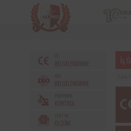
KURU
CE
İş G
BELGELENDİRME
ISO
Tarih: 
BELGELENDİRME
PERİYODİK
KONTROL
TEST VE
ÖLÇÜM