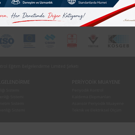
ndırma Tesisatı
Genleşme Tankı Periyodik
Vakum Tan
dik Kontrol Muayenesi
Kontrol Muayenesi
Kontrol M
rol Eğitim Belgelendirme Limited Şirketi
ELGELENDIRME
PERIYODIK MUAYENE
iği Sistemi
Periyodik Kontrol
enliği Sistemi
Kaldırma Ekipmanları
önetim Sistemi
Asansör Periyodik Muayene
enliği Sistemi
Teknik ve Elektriksel Ölçüm