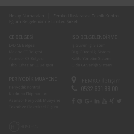
Hesap Numaraları
Femko Uluslararası Teknik Kontrol
Eğitim Belgelendirme Limited Şirketi
CE BELGESI
ISO BELGELENDIRME
LVD CE Belgesi
İş Güvenliği Sistemi
Makina CE Belgesi
Bilgi Güvenliği Sistemi
Asansör CE Belgesi
Kalite Yönetim Sistemi
Tıbbi Cihazlar CE Belgesi
Gıda Güvenliği Sistemi
PERIYODIK MUAYENE
FEMKO
İletişim
0532 631 88 00
Periyodik Kontrol
Kaldırma Ekipmanları
Asansör Periyodik Muayene
Teknik ve Elektriksel Ölçüm