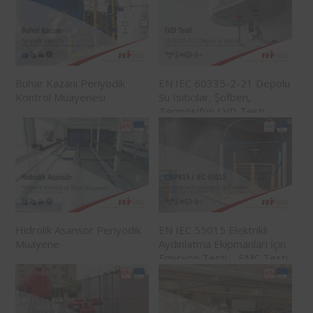
Buhar Kazanı Periyodik
EN IEC 60335-2-21 Depolu
Kontrol Muayenesi
Su Isıtıcılar, Şofben,
Termosifon LVD Testi
Hidrolik Asansör Periyodik
EN IEC 55015 Elektrikli
Muayene
Aydınlatma Ekipmanları İçin
Emisyon Testi – EMC Testi