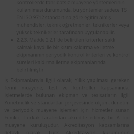
kontrollerde tahribatsız
muayene
yöntemlerinin
kullanılması durumunda, bu yöntemler sadece TS
EN
ISO
9712 standartına göre eğitim almış
mühendisler, teknik öğretmenler, teknikerler veya
yüksek teknikerler tarafından uygulanabilir.
2.2.3.
Madde 2.2.1.’de belirtilen kriterler saklı
kalmak kaydı ile bir kısım kaldırma ve iletme
ekipmanının
periyodik kontrol
kriterleri ve kontrol
süreleri kaldırma iletme ekipmanlarında
belirtilmiştir.
İş Ekipmanlarıyla ilgili olarak; Yıllık yapılması gereken
fenni muayene, test ve kontroller kapsamında,
işletmelerde bulunan ekipman ve tesisatların ilgili
Yönetmelik ve standartlar çerçevesinde ölçüm, denetim
ve periyodik muayene işlemleri için hizmetler sunan
Femko, Türkak tarafından akredite edilmiş bir A tipi
muayene kuruluşudur. Akreditasyon kapsamlarına
detaylı olarak Türk Akreditasyon kurumunun