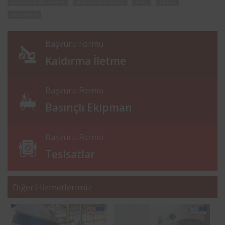
periyodik muayene
periyodik kontrol
vinç
rapor
muayene
Başvuru Formu
Kaldırma İletme
Başvuru Formu
Basınçlı Ekipman
Başvuru Formu
Tesisatlar
Diğer Hizmetlerimiz