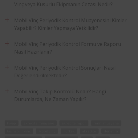
Vinç veya Kusurlu Ekipmanın Cezası Nedir?
Mobil Vinç Periyodik Kontrol Muayenesini Kimler
Yapabilir? Kimler Yapmaya Yetkilidir?
Mobil Vinç Periyodik Kontrol Formu ve Raporu
Nasıl Hazırlanır?
Mobil Vinç Periyodik Kontrol Sonuçları Nasıl
Değerlendirilmektedir?
Mobil Vinç Takip Kontrolü Nedir? Hangi
Durumlarda, Ne Zaman Yapılır?
hiyap
akredite muayene
akredite rapor
fenni muayene
taşınabilir vinç
Mobil vinç
Türkak
akredite
denetim