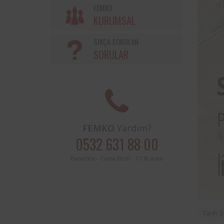
Söke Belediyesi ve Femko a
FEMKO
sınırları içerisinde buluna
KURUMSAL
periyodik kontrolleri hususunda
protokol imzalanmıştır.
SIKÇA SORULAN
SORULAR
FEMKO
Yardım?
0532 631 88 00
Pazartesi - Cuma 09:00 - 17:30 arası
Tarih: 