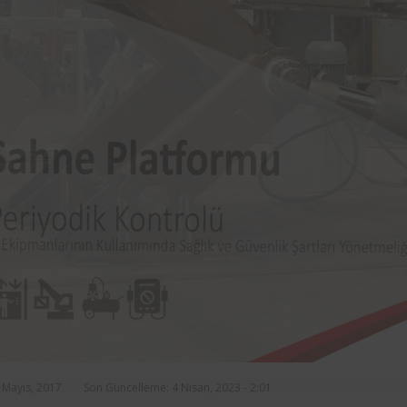
rasında, ilçe
markalarından Aynes Gıda bünye
n asansörlerin
bulunan iş ekipmanlarının peri
 2 yıl süre ile
kontrolleri Femko tarafı
denetlenmektedir.
5 Mayıs, 2017
Son Güncelleme: 4 Nisan, 2023 - 2:01