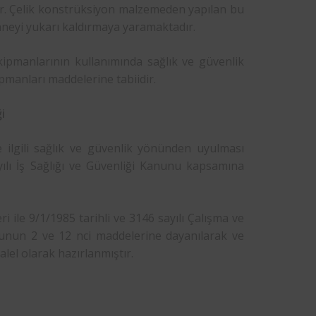
r. Çelik konstrüksiyon malzemeden yapılan bu
ahneyi yukarı kaldırmaya yaramaktadır.
 ekipmanlarının kullanımında sağlık ve güvenlik
pmanları maddelerine tabiidir.
i
e ilgili sağlık ve güvenlik yönünden uyulması
ayılı İş Sağlığı ve Güvenliği Kanunu kapsamına
i ile 9/1/1985 tarihli ve 3146 sayılı Çalışma ve
nunun 2 ve 12 nci maddelerine dayanılarak ve
alel olarak hazırlanmıştır.