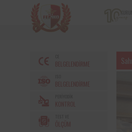
KURU
CE
Sah
BELGELENDİRME
ISO
BELGELENDİRME
PERİYODİK
Bir çiftçi kooperatifi olan v
KONTROL
markalarından Torku’nu
bulunan iş ekipmanların
TEST VE
kontrolleri Femko 
denetlenmektedir.
ÖLÇÜM