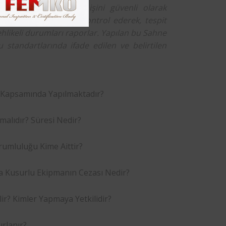
ipmanların kaldırma işini güvenli olarak
iliklerini sağladığını kontrol ederek, tespit
ehlikeli durumları raporlar. Yapılan bu Sahne
 standartlarında ifade edilen ve belirtilen
 Kapsamında Yapılmaktadır?
malıdır? Süresi Nedir?
umluluğu Kime Aittir?
a Kusurlu Ekipmanın Cezası Nedir?
r? Kimler Yapmaya Yetkilidir?
rlanır?