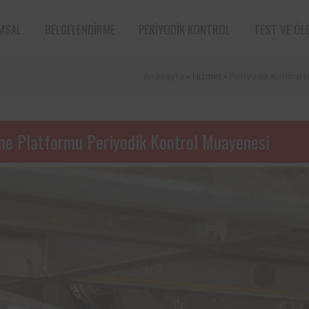
MSAL
BELGELENDIRME
PERIYODIK KONTROL
TEST VE ÖL
Anasayfa
» Hizmet »
Periyodik Kontrol H
ne Platformu Periyodik Kontrol Muayenesi
e sektörün öncü
Aksa Doğalgaz Dağıtım A.Ş. ile 
n bünyesinde
arasında, kurum bünyesinde bu
ın periyodik
ekipmanların periyodik kontro
tarafından
hususunda protokol sağlanmıştır.
Süt ve süt ürünleri sektörünün