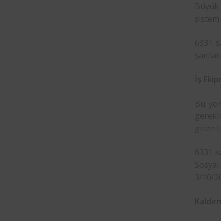
Büyük 
sistem 
6331 sa
şartlar
İş Ekip
Bu yön
gerekli
giren t
6331 sa
Sosyal
3/10/20
Kaldır