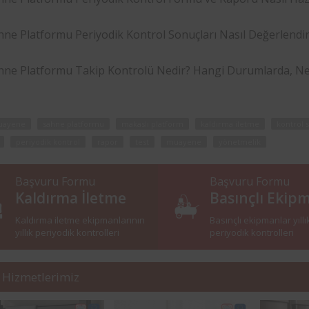
hne Platformu Periyodik Kontrol Sonuçları Nasıl Değerlendir
hne Platformu Takip Kontrolü Nedir? Hangi Durumlarda, Ne
uayene
sahne platformu
makaslı platform
kaldırma iletme
kontrol 
periyodik kontrol
rapor
test
muayene
yönetmelik
Başvuru Formu
Başvuru Formu
Kaldırma İletme
Basınçlı Ekip
Kaldırma iletme ekipmanlarının
Basınçlı ekipmanlar yıllı
yıllık periyodik kontrolleri
periyodik kontrolleri
 Hizmetlerimiz