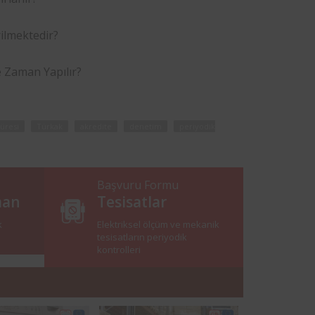
ilmektedir?
 Zaman Yapılır?
süresi
Türkak
akredite
denetim
periyodik
Başvuru Formu
man
Tesisatlar
k
Elektriksel ölçüm ve mekanik
tesisatların periyodik
kontrolleri