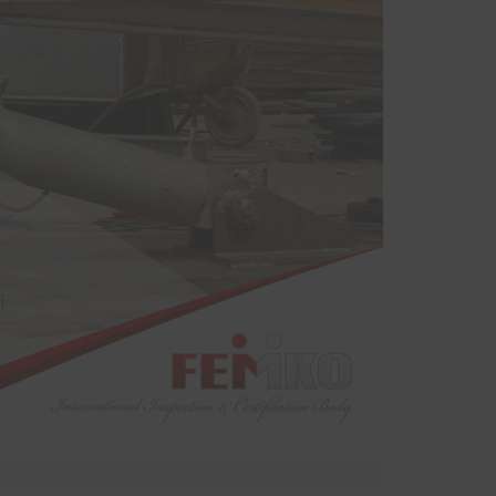
sinde
yodik
ndan