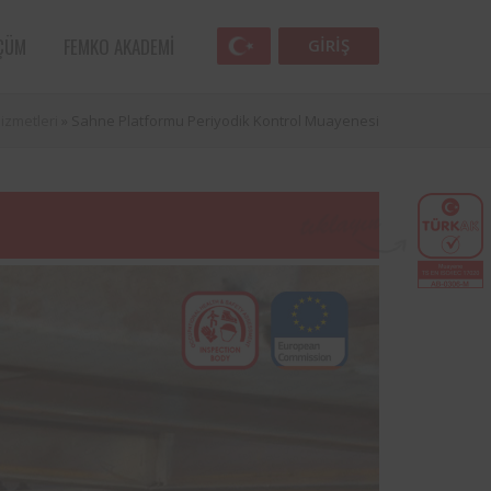
ÇÜM
FEMKO AKADEMI
GIRIŞ
izmetleri
»
Sahne Platformu Periyodik Kontrol Muayenesi
Femko
lunan
lleri
 öncü