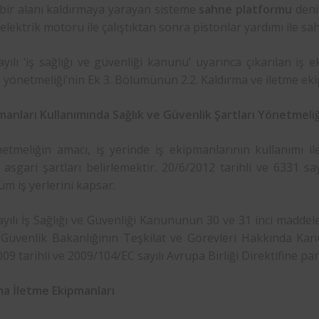
bir alanı kaldırmaya yarayan sisteme
sahne platformu
deni
elektrik motoru ile çalıştıktan sonra pistonlar yardımı ile s
yılı ‘iş sağlığı ve güvenliği kanunu’ uyarınca çıkarılan iş
ı yönetmeliği’nin Ek 3. Bölümünün 2.2. Kaldırma ve iletme eki
manları Kullanımında Sağlık ve Güvenlik Şartları Yönetmeliğ
etmeliğin amacı, iş yerinde iş ekipmanlarının kullanımı il
 asgari şartları belirlemektir. 20/6/2012 tarihli ve 6331 s
üm iş yerlerini kapsar.
yılı İş Sağlığı ve Güvenliği Kanununun 30 ve 31 inci maddeler
 Güvenlik Bakanlığının Teşkilat ve Görevleri Hakkında Ka
09 tarihli ve 2009/104/EC sayılı Avrupa Birliği Direktifine par
ma İletme Ekipmanları