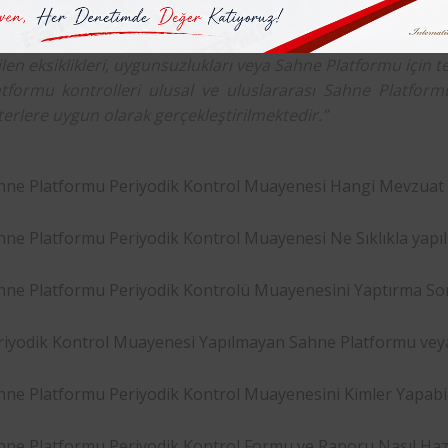
atformu muayenelerinde, ilgili ekipmanın ve yardımcı ek
çekleştirebildiğini, ekipmanın (Sahne Platformu) test gerekl
len eksiklikleri, uygunsuzlukları veya Sahne Platformu için t
atformu kontrolleri ulusal ve uluslararası Sahne Platformu
terlere uygun olarak gerçekleştirilmektedir.”
hne Platformu Periyodik Kontrol Muayenesi Hangi Mevzuat
hne Platformu Periyodik Kontrol Muayenesi Ne Sıklıkla yapıl
hne Platformu Periyodik Kontrolü Muayenesini Yaptırma Sor
riyodik Kontrol Muayenesi Yapılmayan Sahne Platformu vey
hne Platformu Periyodik Kontrol Muayenesini Kimler Yapabili
hne Platformu Periyodik Kontrol Formu ve Raporu Nasıl Hazı