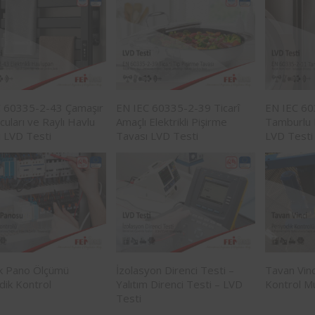
 60335-2-43 Çamaşır
EN IEC 60335-2-39 Ticarî
EN IEC 6
cuları ve Raylı Havlu
Amaçlı Elektrikli Pişirme
Tamburlu 
ı LVD Testi
Tavası LVD Testi
LVD Testi
ik Pano Ölçümü
İzolasyon Direnci Testi –
Tavan Vinc
dik Kontrol
Yalıtım Direnci Testi – LVD
Kontrol M
Testi