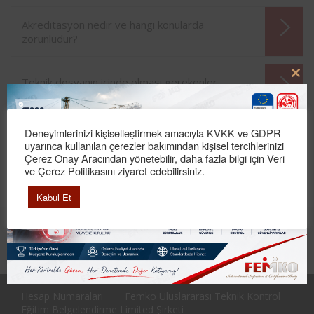
Akreditasyon nedir ve hangi konularda
zorunludur?
Teknik dosyanın içinde olması gerekenler
Clo
nelerdir?
this
mod
Deneyimlerinizi kişiselleştirmek amacıyla KVKK ve GDPR
"Hidrostatik Test" mi? "Tahribatsız Muayene" mi
uyarınca kullanılan çerezler bakımından kişisel tercihlerinizi
yaptırmalıyım?
Çerez Onay Aracından yönetebilir, daha fazla bilgi için Veri
ve Çerez Politikasını ziyaret edebilirsiniz.
Kabul Et
Hesap Numaraları
Femko Uluslararası Teknik Kontrol
Eğitim Belgelendirme Limited Şirketi