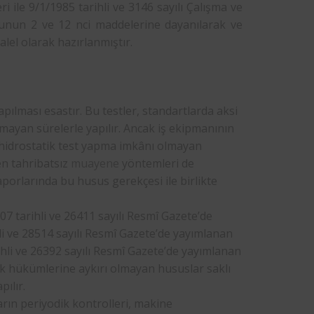
i ile 9/1/1985 tarihli ve 3146 sayılı Çalışma ve
nunun 2 ve 12 nci maddelerine dayanılarak ve
alel olarak hazırlanmıştır.
apılması esastır. Bu testler, standartlarda aksi
 aşmayan sürelerle yapılır. Ancak iş ekipmanının
 hidrostatik test yapma imkânı olmayan
en tahribatsız
muayene
yöntemleri de
porlarında bu husus gerekçesi ile birlikte
007 tarihli ve 26411 sayılı Resmî Gazete’de
i ve 28514 sayılı Resmî Gazete’de yayımlanan
ihli ve 26392 sayılı Resmî Gazete’de yayımlanan
ik hükümlerine aykırı olmayan hususlar saklı
pılır.
ların periyodik kontrolleri, makine