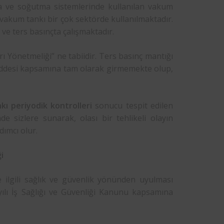
a ve soğutma sistemlerinde kullanılan vakum
an vakum tankı bir çok sektörde kullanılmaktadır.
ve ters basınçta çalışmaktadır.
ı Yönetmeliği” ne tabiidir. Ters basınç mantığı
r maddesi kapsamına tam olarak girmemekte olup,
ı periyodik kontrolleri
sonucu tespit edilen
de sizlere sunarak, olası bir tehlikeli olayın
dımcı olur.
i
e ilgili sağlık ve güvenlik yönünden uyulması
ayılı İş Sağlığı ve Güvenliği Kanunu kapsamına