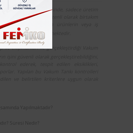
gereklilikleri incelendiğinde, sadece üretim
m koşullarına bağlı düzenli olarak birtakım
zırda kullanılmakta olan ürünlerin veya iş
lması zorunluluk arz etmektedir.
p ve ekipmanları ile gerçekleştirdiği Vakum
 işini güvenli olarak gerçekleştirebildiğini,
ontrol ederek, tespit edilen eksiklikleri,
aporlar. Yapılan bu Vakum Tankı kontrolleri
ilen ve belirtilen kriterlere uygun olarak
samında Yapılmaktadır?
dır? Süresi Nedir?