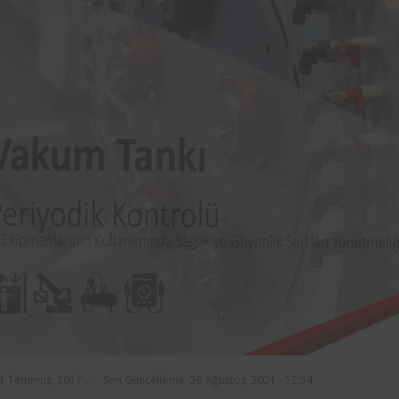
rasında, ilçe
markalarından Aynes Gıda bünye
n asansörlerin
bulunan iş ekipmanlarının peri
 2 yıl süre ile
kontrolleri Femko tarafı
denetlenmektedir.
21 Temmuz, 2017
Son Güncelleme: 26 Ağustos, 2021 - 12:54