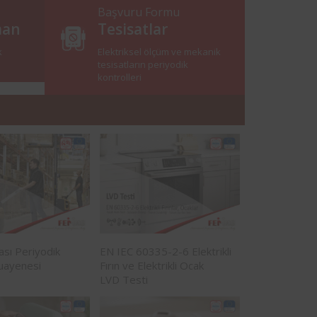
Başvuru Formu
man
Tesisatlar
k
Elektriksel ölçüm ve mekanik
tesisatların periyodik
kontrolleri
nası Periyodik
EN IEC 60335-2-6 Elektrikli
uayenesi
Fırın ve Elektrikli Ocak
LVD Testi