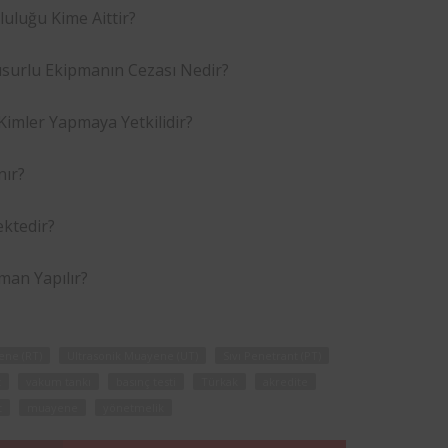
luğu Kime Aittir?
surlu Ekipmanın Cezası Nedir?
imler Yapmaya Yetkilidir?
nır?
ektedir?
an Yapılır?
ene (RT)
Ultrasonik Muayene (UT)
Sıvı Penetrant (PT)
t
vakum tankı
basınç testi
Türkak
akredite
t
muayene
yönetmelik