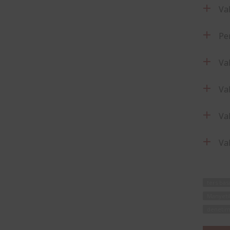
Va
Pe
Va
Va
Va
Va
ters bas
Manyetik
deneti