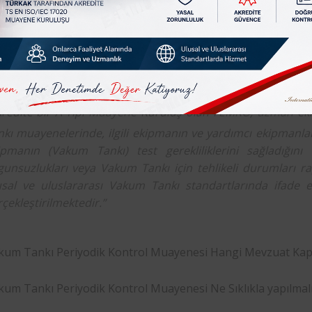
 Sağlığı ve Güvenliği konusu çerçevesinde bir ürünün temel 
amasında değil, üretiminden sonra piyasaya arzı ile kullanı
ntrollerin devamlılığı esastır. Piyasaya sunulan, hâliha
ipmanlarının da periyodik
muayene
ve kontrollerinin yaptırı
redite bir A-Tipi
Muayene
Kuruluş olan
FEMKO
,
uzman
eki
kı muayenelerinde, ilgili ekipmanın ve yardımcı ekipmanların
ipmanın (Vakum Tankı) test gerekliliklerini sağladığını k
gunsuzlukları veya Vakum Tankı için tehlikeli durumları r
usal ve uluslararası Vakum Tankı standartlarında ifade ed
çekleştirilmektedir.”
kum Tankı Periyodik Kontrol Muayenesi Hangi Mevzuat Kap
kum Tankı Periyodik Kontrol Muayenesi Ne Sıklıkla yapılmalı