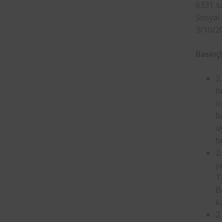
6331 sa
Sosyal
3/10/20
Basınçl
2
b
ö
b
u
be
2
y
T
B
k
2