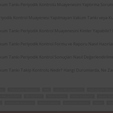
kum Tankı Periyodik Kontrolü Muayenesini Yaptırma Sorumlu
riyodik Kontrol Muayenesi Yapılmayan Vakum Tankı veya Ku
kum Tankı Periyodik Kontrol Muayenesini Kimler Yapabilir? K
kum Tankı Periyodik Kontrol Formu ve Raporu Nasıl Hazırla
kum Tankı Periyodik Kontrol Sonuçları Nasıl Değerlendirilm
kum Tankı Takip Kontrolü Nedir? Hangi Durumlarda, Ne Zam
ınç
Tahribatsız Muayene
Ndt
Gözle Muayene (VT)
Radyografik Muay
 Parçacık (MT)
EN ISO 9712
fenni kontrol
fenni muayene
basınç tes
m
periyodik muayene
basınçlı kaplar
periyodik kontrol
rapor
tes