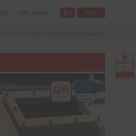
ÇÜM
FEMKO AKADEMI
GIRIŞ
ol Hizmetleri
»
Vakum Tankı Periyodik Kontrol Muayenesi
Femko
Havacılık sektörünün öncü kuruluşlarından
lunan
SunExpress ile Femko arasında, denetim
lleri
hizmetlerinin uygulanması hususunda
anlaşma sağlamıştır.
 öncü
Türk Eğitim Vakfı ile Femko arasında,