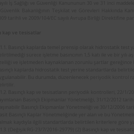
yılı İş Sağlığı ve Güvenliği Kanununun 30 ve 31 inci maddeler
 Güvenlik Bakanlığının Teşkilat ve Görevleri Hakkında Ka
09 tarihli ve 2009/104/EC sayılı Avrupa Birliği Direktifine par
ı kap ve tesisatlar
.1.1. Basınçlı kaplarda temel prensip olarak hidrostatik test y
elirtilmediği sürece işletme basıncının 1,5 katı ile ve bir yılı
zelliği ve işletmeden kaynaklanan zorunlu şartlar gereğince
asınçlı kaplarda hidrostatik test yerine standartlarda belirtil
ygulanabilir. Bu durumda, düzenlenecek
periyodik kontrol
ra
lirtilir.
.1.2. Basınçlı kap ve tesisatların periyodik kontrolleri, 22/1/2
ayımlanan Basınçlı Ekipmanlar Yönetmeliği, 31/12/2012 tarihl
aşınabilir Basınçlı Ekipmanlar Yönetmeliği ve 30/12/2006 tar
asit Basınçlı Kaplar Yönetmeliğinde yer alan ve bu Yönetmel
almak kaydıyla ilgili standartlarda belirtilen kriterlere göre ya
.1.3. (Değişik:RG-23/7/2016-29779) (2) Basınçlı kap ve tesisat