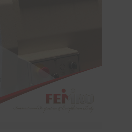
sinde
kurum bünyesinde bulunan ekipmanların
yodik
periyodik kontrolleri hususunda protokol
ndan
sağlanmıştır.