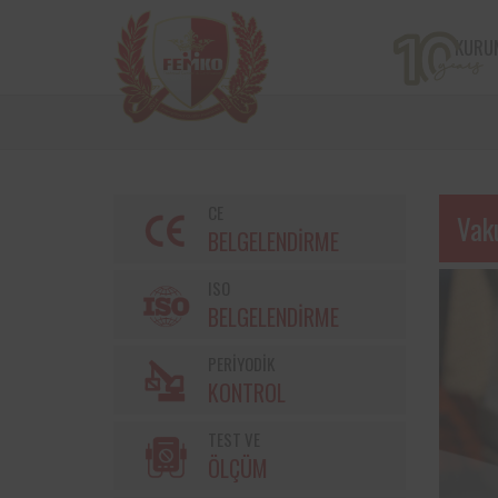
KURU
CE
Vak
BELGELENDİRME
ISO
BELGELENDİRME
PERİYODİK
Bir çiftçi kooperatifi olan v
KONTROL
markalarından Torku’nu
bulunan iş ekipmanların
TEST VE
kontrolleri Femko 
denetlenmektedir.
ÖLÇÜM