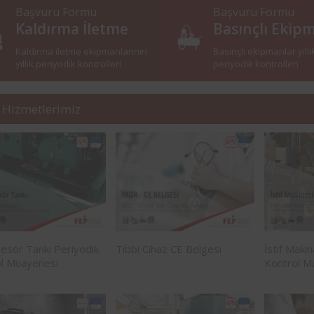
Başvuru Formu
Başvuru Formu
Kaldırma İletme
Basınçlı Ekip
Kaldırma iletme ekipmanlarının
Basınçlı ekipmanlar yıllı
yıllık periyodik kontrolleri
periyodik kontrolleri
 Hizmetlerimiz
sör Tankı Periyodik
Tıbbi Cihaz CE Belgesi
İstif Maki
l Muayenesi
Kontrol M