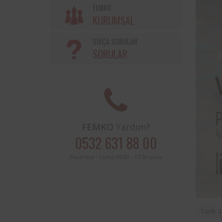
Söke Belediyesi ve Femko a
FEMKO
sınırları içerisinde buluna
KURUMSAL
periyodik kontrolleri hususunda
protokol imzalanmıştır.
SIKÇA SORULAN
SORULAR
FEMKO
Yardım?
0532 631 88 00
Pazartesi - Cuma 09:00 - 17:30 arası
Tarih: 