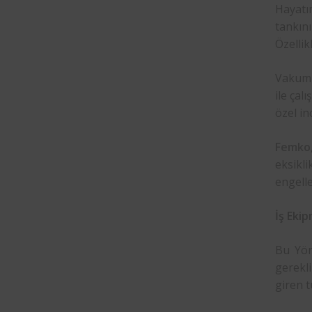
Hayatı
tankını
Özellik
Vakum t
ile çal
özel in
Femko
eksikli
engelle
İş Ekip
Bu Yön
gerekli
giren t