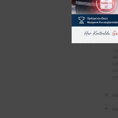
İş
aş
ko
ek
“Ak
Tan
ek
uy
ul
ger
Va
Va