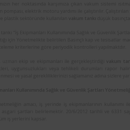
mızın her noktasında karşımıza çıkan vakum sistemi ısıtm
n pompası, elektrik motoru yardımı ile çalıştırılır. Çalıştırıl
le plastik sektöründe kullanılan
vakum tankı
düşük basınçta 
ankı “İş Ekipmanları Kullanımında Sağlık ve Güvenlik Şartlar
ıştığı için Yönetmelikte belirtilen Basınçlı kap ve tesisatla
celeme kriterlerine göre periyodik kontrolleri yapılmaktdır.
,
uzman
ekip ve ekipmanları ile gerçekleştirdiği
vakum tank
kleri, uygunsuzlukları veya tehlikeli durumları rapor halin
nmesi ve yasal gerekliliklerinizi sağlamanız adına sizlere yar
manları Kullanımında Sağlık ve Güvenlik Şartları Yönetmeliğ
etmeliğin amacı, iş yerinde iş ekipmanlarının kullanımı il
 asgari şartları belirlemektir. 20/6/2012 tarihli ve 6331 s
üm iş yerlerini kapsar.