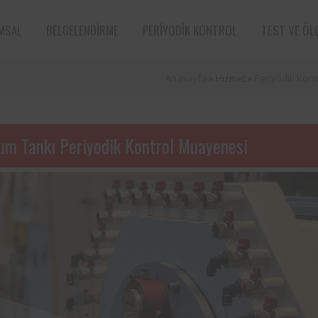
MSAL
BELGELENDIRME
PERIYODIK KONTROL
TEST VE ÖL
Anasayfa
» Hizmet »
Periyodik Kontr
um Tankı Periyodik Kontrol Muayenesi
e sektörün öncü
Aksa Doğalgaz Dağıtım A.Ş. ile 
n bünyesinde
arasında, kurum bünyesinde bu
ın periyodik
ekipmanların periyodik kontro
tarafından
hususunda protokol sağlanmıştır.
Süt ve süt ürünleri sektörünün