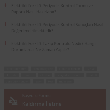
Elektrikli Forklift Periyodik Kontrol Formu ve
Raporu Nasıl Hazırlanır?
Elektrikli Forklift Periyodik Kontrol Sonuçları Nasıl
Değerlendirilmektedir?
Elektrikli Forklift Takip Kontrolü Nedir? Hangi
Durumlarda, Ne Zaman Yapılır?
forklift denetim
fenni muayene
elektrikli forklift
Türkak
akredite
denetim
elektrik
periyodik muayene
forklift
periyodik kontrol
rapor
test
muayene
Başvuru Formu
Kaldırma İletme