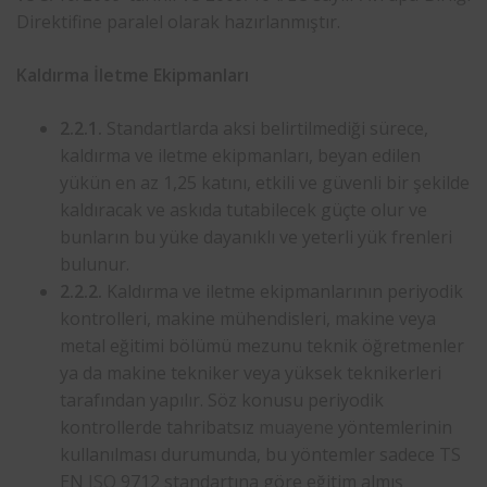
Direktifine paralel olarak hazırlanmıştır.
Kaldırma İletme Ekipmanları
2.2.1.
Standartlarda aksi belirtilmediği sürece,
kaldırma ve iletme ekipmanları, beyan edilen
yükün en az 1,25 katını, etkili ve güvenli bir şekilde
kaldıracak ve askıda tutabilecek güçte olur ve
bunların bu yüke dayanıklı ve yeterli yük frenleri
bulunur.
2.2.2.
Kaldırma ve iletme ekipmanlarının periyodik
kontrolleri, makine mühendisleri, makine veya
metal eğitimi bölümü mezunu teknik öğretmenler
ya da makine tekniker veya yüksek teknikerleri
tarafından yapılır. Söz konusu periyodik
kontrollerde tahribatsız
muayene
yöntemlerinin
kullanılması durumunda, bu yöntemler sadece TS
EN
ISO
9712 standartına göre eğitim almış