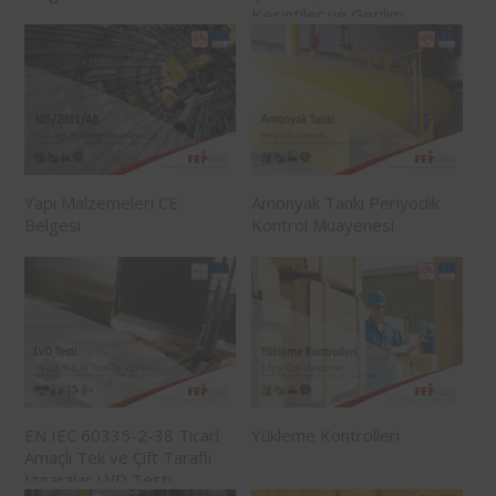
Kesintiler ve Gerilim
Değişimleri İle İlgili Bağışıklık
Testi – EMC Testi
Yapı Malzemeleri CE
Amonyak Tankı Periyodik
Belgesi
Kontrol Muayenesi
EN IEC 60335-2-38 Ticarî
Yükleme Kontrolleri
Amaçlı Tek ve Çift Taraflı
Izgaralar LVD Testi