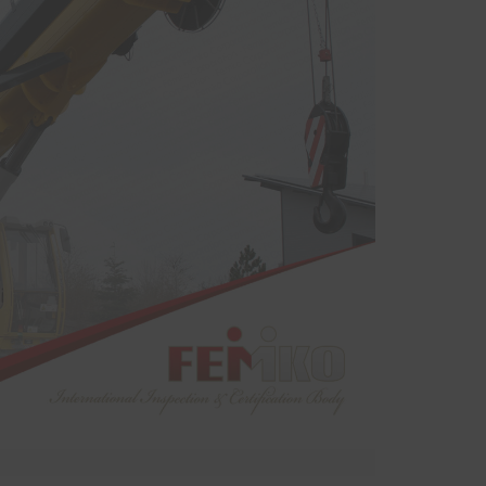
sinde
kurum bünyesinde bulunan ekipmanların
yodik
periyodik kontrolleri hususunda protokol
ndan
sağlanmıştır.