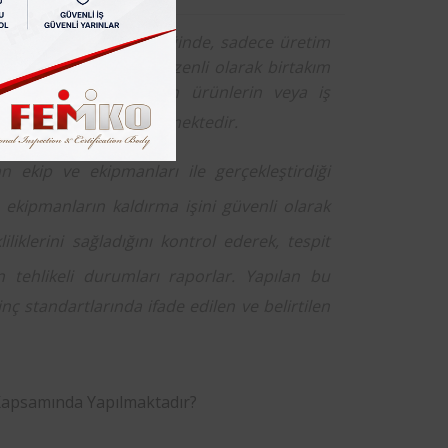
gereklilikleri incelendiğinde, sadece üretim
m koşullarına bağlı düzenli olarak birtakım
zırda kullanılmakta olan ürünlerin veya iş
lması zorunluluk arz etmektedir.
an
ekip ve ekipmanları ile gerçekleştirdiği
 ekipmanların kaldırma işini güvenli olarak
liliklerini sağladığını kontrol ederek, tespit
n tehlikeli durumları raporlar. Yapılan bu
nç standartlarında ifade edilen ve belirtilen
Kapsamında Yapılmaktadır?