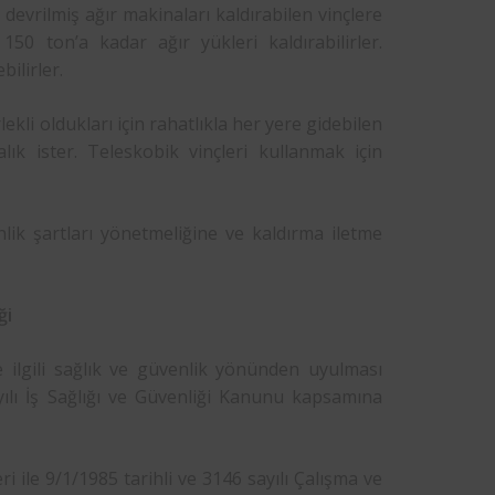
le devrilmiş ağır makinaları kaldırabilen vinçlere
150 ton’a kadar ağır yükleri kaldırabilirler.
ilirler.
kli oldukları için rahatlıkla her yere gidebilen
lık ister. Teleskobik vinçleri kullanmak için
lik şartları yönetmeliğine ve kaldırma iletme
ği
e ilgili sağlık ve güvenlik yönünden uyulması
ayılı İş Sağlığı ve Güvenliği Kanunu kapsamına
i ile 9/1/1985 tarihli ve 3146 sayılı Çalışma ve