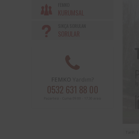
Söke Belediyesi ve Femko a
FEMKO
sınırları içerisinde buluna
KURUMSAL
periyodik kontrolleri hususunda
protokol imzalanmıştır.
SIKÇA SORULAN
SORULAR
FEMKO
Yardım?
0532 631 88 00
Pazartesi - Cuma 09:00 - 17:30 arası
Tarih: 