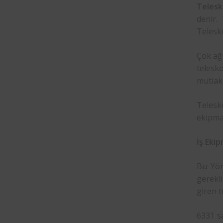
Teles
denir.
Telesko
Çok ağı
telesk
mutla
Telesk
ekipman
İş Ekip
Bu Yön
gerekli
giren t
6331 sa