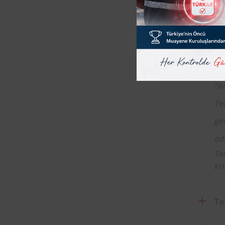
İş
aş
ko
ek
“A
Te
ge
ed
Tel
kri
Te