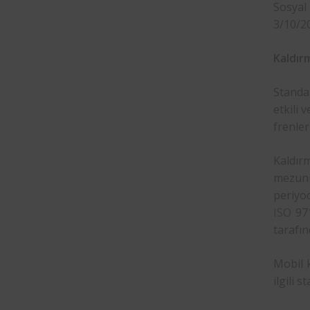
Sosyal
3/10/20
Kaldır
Standar
etkili 
frenler
Kaldır
mezunu
periyo
ISO
971
tarafın
Mobil 
ilgili 