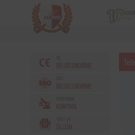
KURU
CE
Tel
BELGELENDİRME
ISO
BELGELENDİRME
PERİYODİK
Bir çiftçi kooperatifi olan v
KONTROL
markalarından Torku’nu
bulunan iş ekipmanların
TEST VE
kontrolleri Femko 
denetlenmektedir.
ÖLÇÜM