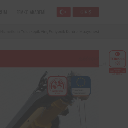
ÇÜM
FEMKO AKADEMI
GIRIŞ
 Hizmetleri
»
Teleskopik Vinç Periyodik Kontrol Muayenesi
Femko
Havacılık sektörünün öncü kuruluşlarından
lunan
SunExpress ile Femko arasında, denetim
lleri
hizmetlerinin uygulanması hususunda
anlaşma sağlamıştır.
 öncü
Türk Eğitim Vakfı ile Femko arasında,