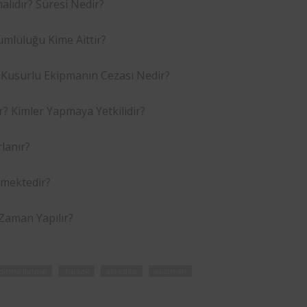
alıdır? Süresi Nedir?
mluluğu Kime Aittir?
 Kusurlu Ekipmanın Cezası Nedir?
? Kimler Yapmaya Yetkilidir?
lanır?
lmektedir?
Zaman Yapılır?
dırma iletme
Türkak
akredite
ekipman