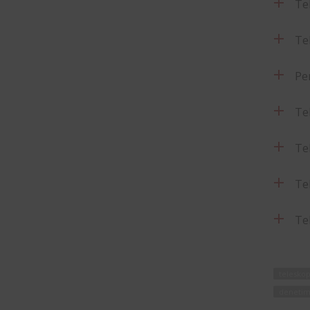
Tel
Te
Pe
Te
Te
Te
Te
teleskop
deneti