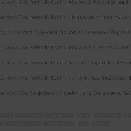
eskopik Vinç Periyodik Kontrol Muayenesi Ne Sıklıkla yapılm
leskopik Vinç Periyodik Kontrolü Muayenesini Yaptırma Soru
riyodik Kontrol Muayenesi Yapılmayan Teleskopik Vinç veya
leskopik Vinç Periyodik Kontrol Muayenesini Kimler Yapabilir
leskopik Vinç Periyodik Kontrol Formu ve Raporu Nasıl Hazır
leskopik Vinç Periyodik Kontrol Sonuçları Nasıl Değerlendiri
leskopik Vinç Takip Kontrolü Nedir? Hangi Durumlarda, Ne 
ik vinç
akredite rapor
fenni muayene
mobil
teleskobik vinç
kal
m
periyodik muayene
periyodik kontrol
vinç
muayene