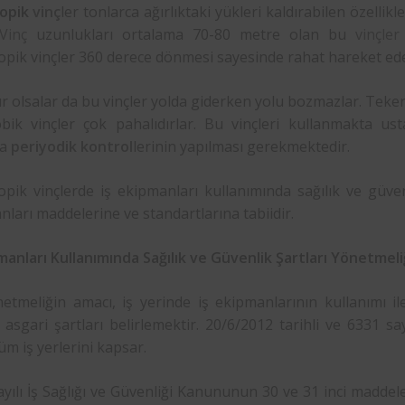
kopik
vinç
ler tonlarca ağırlıktaki yükleri kaldırabilen özellik
Vinç
uzunlukları ortalama 70-80 metre olan bu
vinçler
pik vinçler 360 derece dönmesi sayesinde rahat hareket edeb
r olsalar da bu vinçler yolda giderken yolu bozmazlar. Tekerle
obik vinçler çok pahalıdırlar. Bu vinçleri kullanmakta usta
ka
periyodik kontrol
lerinin yapılması gerekmektedir.
opik vinçlerde iş ekipmanları kullanımında sağılık ve güven
ları maddelerine ve standartlarına tabiidir.
manları Kullanımında Sağılık ve Güvenlik Şartları Yönetmeli
etmeliğin amacı, iş yerinde iş ekipmanlarının kullanımı il
 asgari şartları belirlemektir. 20/6/2012 tarihli ve 6331 s
üm iş yerlerini kapsar.
yılı İş Sağlığı ve Güvenliği Kanununun 30 ve 31 inci maddeler