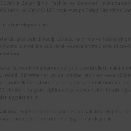
 Güvenlik Bakanlığının Teşkilat ve Görevleri Hakkında Ka
09 tarihli ve 2009/104/EC sayılı Avrupa Birliği Direktifine par
ma iletme ekipmanları
tlarda aksi belirtilmediği sürece, kaldırma ve iletme ekip
ve güvenli bir şekilde kaldıracak ve askıda tutabilecek güçte 
i bulunur.
ma ve iletme ekipmanlarının periyodik kontrolleri, makine m
 teknik öğretmenler ya da makine tekniker veya yüksek 
dik kontrollerde tahribatsız
muayene
yöntemlerinin kullan
2 standartına göre eğitim almış mühendisler, teknik öğre
dan uygulanabilir.
kaldırma ekipmanlarının dışında kalan kaldırma ekipmanları 
standartlarda belirtilen kriterlere uygun olarak yapılır.