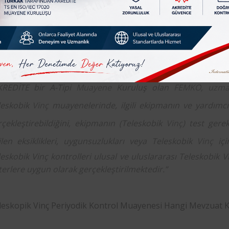
 Sağlığı ve Güvenliği konusu çerçevesinde bir ürünün temel 
amasında değil, üretiminden sonra piyasaya arzı ile kullanı
ntrollerin devamlılığı esastır. Piyasaya sunulan, hâliha
ipmanlarının da periyodik
muayene
ve kontrollerinin yaptırı
KREDİTE bir A-Tipi
Muayene
Kuruluş olan
FEMKO
,
uzm
leskobik
Vinç
muayenelerinde, ilgili ekipmanın ve yardımcı
rçekleştirebildiğini, ekipmanın (Teleskobik
Vinç
) test gerek
ilen eksiklikleri, uygunsuzlukları veya Teleskobik
Vinç
içi
eskobik Vinç kontrolleri ulusal ve uluslararası Teleskobik Vi
terlere uygun olarak gerçekleştirilmektedir.”
leskopik Vinç Periyodik Kontrol Muayenesi Hangi Mevzuat 