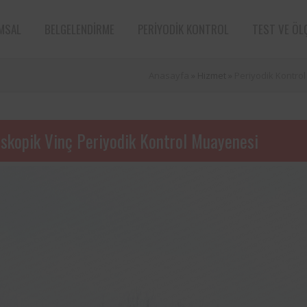
MSAL
BELGELENDIRME
PERIYODIK KONTROL
TEST VE ÖL
Anasayfa
» Hizmet »
Periyodik Kontrol
eskopik Vinç Periyodik Kontrol Muayenesi
e sektörün öncü
Aksa Doğalgaz Dağıtım A.Ş. ile 
n bünyesinde
arasında, kurum bünyesinde bu
ın periyodik
ekipmanların periyodik kontro
tarafından
hususunda protokol sağlanmıştır.
Süt ve süt ürünleri sektörünün