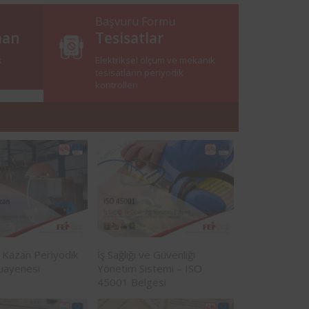
Başvuru Formu
man
Tesisatlar
k
Elektriksel ölçüm ve mekanik
tesisatların periyodik
kontrolleri
ı Kazan Periyodik
İş Sağlığı ve Güvenliği
uayenesi
Yönetim Sistemi – ISO
45001 Belgesi