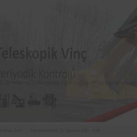
rasında, ilçe
markalarından Aynes Gıda bünye
n asansörlerin
bulunan iş ekipmanlarının peri
 2 yıl süre ile
kontrolleri Femko tarafı
denetlenmektedir.
18 Nisan, 2017
Son Güncelleme: 22 Ağustos, 2021 - 3:26