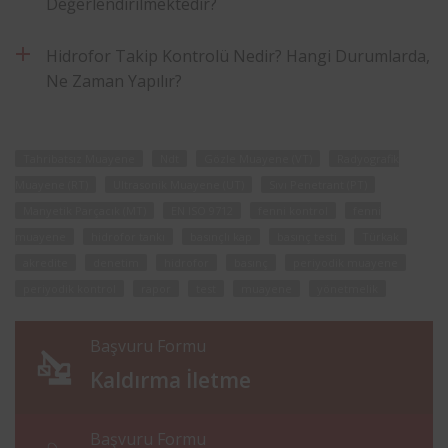
Değerlendirilmektedir?
Hidrofor Takip Kontrolü Nedir? Hangi Durumlarda,
Ne Zaman Yapılır?
Tahribatsız Muayene
Ndt
Gözle Muayene (VT)
Radyografik
Muayene (RT)
Ultrasonik Muayene (UT)
Sıvı Penetrant (PT)
Manyetik Parçacık (MT)
EN ISO 9712
fenni kontrol
fenni
muayene
hidrofor tankı
basınçlı kap
basınç testi
Türkak
akredite
denetim
hidrofor
basınç
periyodik muayene
periyodik kontrol
rapor
test
muayene
yönetmelik
Başvuru Formu
Kaldırma İletme
Başvuru Formu