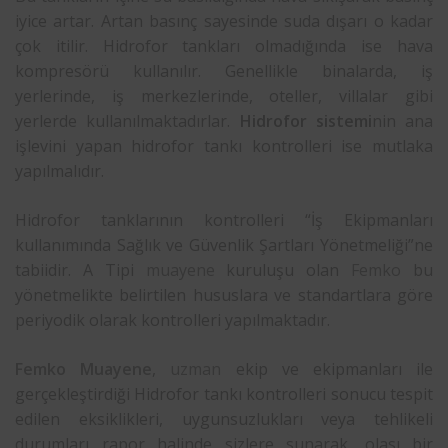
iyice artar. Artan basınç sayesinde suda dışarı o kadar
çok itilir. Hidrofor tankları olmadığında ise hava
kompresörü kullanılır. Genellikle binalarda, iş
yerlerinde, iş merkezlerinde, oteller, villalar gibi
yerlerde kullanılmaktadırlar.
Hidrofor sistemi
nin ana
işlevini yapan hidrofor tankı kontrolleri ise mutlaka
yapılmalıdır.
Hidrofor tanklarının kontrolleri “İş Ekipmanları
kullanımında Sağlık ve Güvenlik Şartları Yönetmeliği”ne
tabiidir. A Tipi
muayene
kuruluşu olan
Femko
bu
yönetmelikte belirtilen hususlara ve standartlara göre
periyodik olarak kontrolleri yapılmaktadır.
Femko
Muayene
,
uzman
ekip ve ekipmanları ile
gerçekleştirdiği Hidrofor tankı kontrolleri sonucu tespit
edilen eksiklikleri, uygunsuzlukları veya tehlikeli
durumları rapor halinde sizlere sunarak, olası bir