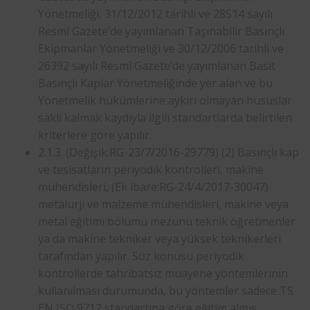
Yönetmeliği, 31/12/2012 tarihli ve 28514 sayılı
Resmî Gazete’de yayımlanan Taşınabilir Basınçlı
Ekipmanlar Yönetmeliği ve 30/12/2006 tarihli ve
26392 sayılı Resmî Gazete’de yayımlanan Basit
Basınçlı Kaplar Yönetmeliğinde yer alan ve bu
Yönetmelik hükümlerine aykırı olmayan hususlar
saklı kalmak kaydıyla ilgili standartlarda belirtilen
kriterlere göre yapılır.
2.1.3. (Değişik:RG-23/7/2016-29779) (2) Basınçlı kap
ve tesisatların periyodik kontrolleri, makine
mühendisleri, (Ek ibare:RG-24/4/2017-30047)
metalurji ve malzeme mühendisleri, makine veya
metal eğitimi bölümü mezunu teknik öğretmenler
ya da makine tekniker veya yüksek teknikerleri
tarafından yapılır. Söz konusu periyodik
kontrollerde tahribatsız muayene yöntemlerinin
kullanılması durumunda, bu yöntemler sadece TS
EN
ISO
9712 standartına göre eğitim almış