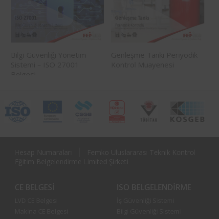
Bilgi Güvenliği Yönetim
Genleşme Tankı Periyodik
Sistemi – ISO 27001
Kontrol Muayenesi
Belgesi
Hesap Numaraları
Femko Uluslararası Teknik Kontrol
Eğitim Belgelendirme Limited Şirketi
CE BELGESI
ISO BELGELENDIRME
LVD CE Belgesi
İş Güvenliği Sistemi
Makina CE Belgesi
Bilgi Güvenliği Sistemi