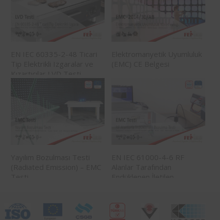
EN IEC 60335-2-48 Ticari
Elektromanyetik Uyumluluk
Tip Elektrikli Izgaralar ve
(EMC) CE Belgesi
Kızartıcılar LVD Testi
Yayılım Bozulması Testi
EN IEC 61000-4-6 RF
(Radiated Emission) – EMC
Alanlar Tarafından
Testi
Endüklenen İletilen
Bozulmalara Karşı Bağışıklık
Testi – EMC Testi