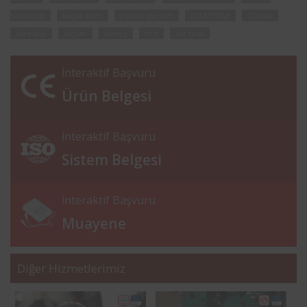
sürekliliği
kaçak akım
yüksek gerilim
2014/35/AB
Türkak
akredite
ölçüm
deney
test
lvd testi
İnteraktif Başvuru
Ürün Belgesi
İnteraktif Başvuru
Sistem Belgesi
İnteraktif Başvuru
Muayene
Diğer Hizmetlerimiz