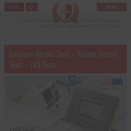
MENÜ
GIRIŞ
Anasayfa
» Hizmet »
Test ve Ölçüm Hizmetleri
»
İzolasyon
Direnci Testi – Yalıtım Direnci Testi – LVD Testi
İzolasyon Direnci Testi – Yalıtım Direnci
Testi – LVD Testi