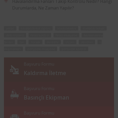
Havalandırma Fanları Takip Kontrolü Nedir? Hangi
Durumlarda, Ne Zaman Yapılır?
jetfan
havalandırma raporu
anemometre
mekanik tesisat
debi ölçümü
fenni kontrol
fenni muayene
havalandırma
fanları
fan
Türkak
akredite
ölçüm
denetim
iş
ekipmanları
periyodik muayene
periyodik kontrol
Başvuru Formu
Kaldırma İletme
Başvuru Formu
Basınçlı Ekipman
Başvuru Formu