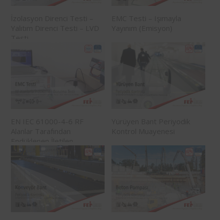
İzolasyon Direnci Testi –
EMC Testi – Işımayla
Yalıtım Direnci Testi – LVD
Yayınım (Emisyon)
Testi
EN IEC 61000-4-6 RF
Yürüyen Bant Periyodik
Alanlar Tarafından
Kontrol Muayenesi
Endüklenen İletilen
Bozulmalara Karşı Bağışıklık
Testi – EMC Testi