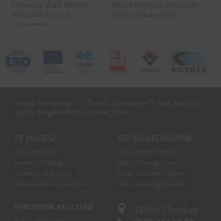
Konveyör Bant Sistemi
Beton Pompası Periyodik
Periyodik Kontrol
Kontrol Muayenesi
Muayenesi
Hesap Numaraları
Femko Uluslararası Teknik Kontrol
Eğitim Belgelendirme Limited Şirketi
CE BELGESI
ISO BELGELENDIRME
LVD CE Belgesi
İş Güvenliği Sistemi
Makina CE Belgesi
Bilgi Güvenliği Sistemi
Asansör CE Belgesi
Kalite Yönetim Sistemi
Tıbbi Cihazlar CE Belgesi
Gıda Güvenliği Sistemi
PERIYODIK MUAYENE
FEMKO
İletişim
Periyodik Kontrol