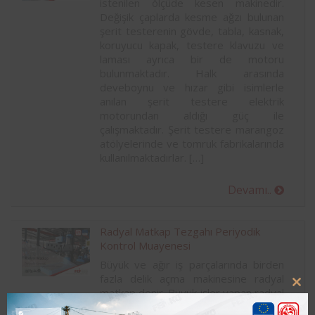
istenilen ölçüde kesen makinedir.
Değişik çaplarda kesme ağzı bulunan
şerit testerenin gövde, tabla, kasnak,
koruyucu kapak, testere klavuzu ve
laması ayrıca bir de motoru
bulunmaktadır. Halk arasında
deveboynu ve hızar gibi isimlerle
anılan şerit testere elektrik
motorundan aldığı güç ile
çalışmaktadır. Şerit testere marangoz
atölyelerinde ve tomruk fabrikalarında
kullanılmaktadırlar. […]
Devamı..
Radyal Matkap Tezgahı Periyodik
Kontrol Muayenesi
Büyük ve ağır iş parçalarında birden
fazla delik açma makinesine radyal
Clo
matkap denir. Büyük işler yapan radyal
this
matkap sanayide ve fabrikalarda