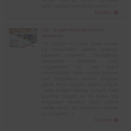
tezgahı tüm bu sistemi içerisinde
çalışır. Gelişen teknoloji ile birlikte […]
Devamı..
CNC Tezgahı Periyodik Kontrol
Muayenesi
CNC tezgahı bir metal, ahşap, plastik
v.b malzemeleri işlemek amacıyla
kullanılan makinedir. Fabrikalarda,
sanayilerde kullanılan CNC
tezgahlarının bir çok çeşidi
bulunmaktadır. Farklı çeşitleri bulunan
CNC tezgahların bazıları aşağıdaki
gibidir. Freze tezgahı Taşlama tezgahı
Torna tezgahı Matkap tezgahı Delik
büyütme tezgahı Bu ve bunun gibi
tezgahların kendine özgü çalışma
özelliği vardır. Bir malzemeyi işlemek
için tezgahın […]
Devamı..