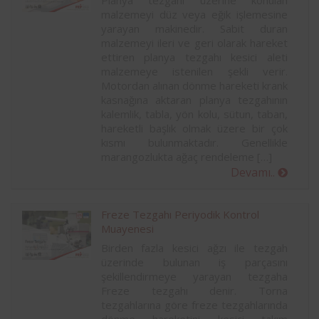
Planya tezgahı üzerine konulan
malzemeyi düz veya eğik işlemesine
yarayan makinedir. Sabit duran
malzemeyi ileri ve geri olarak hareket
ettiren planya tezgahı kesici aleti
malzemeye istenilen şekli verir.
Motordan alınan dönme hareketi krank
kasnağına aktaran planya tezgahının
kalemlik, tabla, yön kolu, sütun, taban,
hareketli başlık olmak üzere bir çok
kısmı bulunmaktadır. Genellikle
marangozlukta ağaç rendeleme […]
Devamı..
Freze Tezgahı Periyodik Kontrol
Muayenesi
Birden fazla kesici ağzı ile tezgah
üzerinde bulunan iş parçasını
şekillendirmeye yarayan tezgaha
Freze tezgahı denir. Torna
tezgahlarına göre freze tezgahlarında