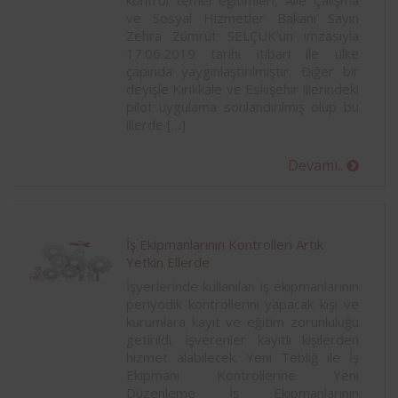
kontrol temel eğitimleri, Aile Çalışma
ve Sosyal Hizmetler Bakanı Sayın
Zehra Zümrüt SELÇUK’un imzasıyla
17.06.2019 tarihi itibari ile ülke
çapında yaygınlaştırılmıştır. Diğer bir
deyişle Kırıkkale ve Eskişehir illerindeki
pilot uygulama sonlandırılmış olup bu
illerde […]
Devamı..
İş Ekipmanlarının Kontrolleri Artık
Yetkin Ellerde
İşyerlerinde kullanılan iş ekipmanlarının
periyodik kontrollerini yapacak kişi ve
kurumlara kayıt ve eğitim zorunluluğu
getirildi. İşverenler kayıtlı kişilerden
hizmet alabilecek. Yeni Tebliğ ile İş
Ekipmanı Kontrollerine Yeni
Düzenleme İş Ekipmanlarının