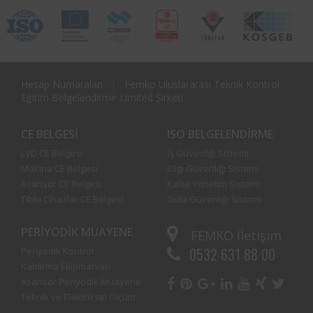
Hesap Numaraları
Femko Uluslararası Teknik Kontrol
Eğitim Belgelendirme Limited Şirketi
CE BELGESI
ISO BELGELENDIRME
LVD CE Belgesi
İş Güvenliği Sistemi
Makina CE Belgesi
Bilgi Güvenliği Sistemi
Asansör CE Belgesi
Kalite Yönetim Sistemi
Tıbbi Cihazlar CE Belgesi
Gıda Güvenliği Sistemi
PERIYODIK MUAYENE
FEMKO
İletişim
0532 631 88 00
Periyodik Kontrol
Kaldırma Ekipmanları
Asansör Periyodik Muayene
Teknik ve Elektriksel Ölçüm