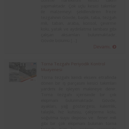
dönme hareketini kesici takım
yapmaktadır. Çok uçlu kesici takımlar
ile malzemeyi şekillendiren freze
tezgahının Gövde, başlık, taba, tezgah
mili, taban, araba, konsol, çevirme
kolu, yatak ve aydınlatma lambası gibi
çalışan aksamları bulunmaktadır.
Gövde bölümü […]
Devamı..
Torna Tezgahı Periyodik Kontrol
Muayenesi
Torna tezgahı kendi ekseni etrafında
dönen bir iş parçasını kesici takımları
yardımı ile işleyen makineye denir.
Torna tezgahı içerisinde bir çok
ekipmanı bulunmaktadır. Gövde,
ayakları, yağ göstergesi, kalemlik,
talaşlık, hız kutusu, çalıştırma kolu,
soğutma suyu deposu ve fener mili
gibi bir çok ekipmanı bulunan torna