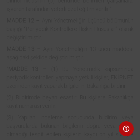
birinci fıkrasının (b) bendinde belirtilen çalışanlara,
işveren tarafından yeterli özel eğitim verilir.”
MADDE 12 –
Aynı Yönetmeliğin üçüncü bölümünün
başlığı “Periyodik Kontrollere İlişkin Hususlar” olarak
değiştirilmiştir.
MADDE 13 –
Aynı Yönetmeliğin 13 üncü maddesi
aşağıdaki şekilde değiştirilmiştir.
“
MADDE 13 –
(1) Bu Yönetmelik kapsamında
periyodik kontrolleri yapmaya yetkili kişiler, EKİPNET
üzerinden kayıt yaparak bilgilerini Bakanlığa bildirir.
(2) Bildirimde beyan esastır. Bu kişilere Bakanlıkça
kayıt numarası verilir.
(3) Yapılan inceleme sonucunda bildirim veya
başvurularda bulunan bilgilerin doğru veya uygun
olmadığı tespit edilen kişilerin kaydı on yıl süreyle