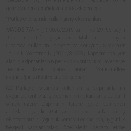
MADDE 9 –
Aynı Yönetmeliğe 7 nci maddeden sonra
gelmek üzere aşağıdaki madde eklenmiştir.
“
Patlayıcı ortamda kullanılan iş ekipmanları
MADDE 7/A –
(1) 30/6/2016 tarihli ve 29758 sayılı
Resmî Gazete’de yayımlanan Muhtemel Patlayıcı
Ortamda Kullanılan Teçhizat ve Koruyucu Sistemler
ile İlgili Yönetmelik (2014/34/AB) kapsamında yer
alan iş ekipmanlarının periyodik kontrolü; muayene ve
testlere ilave olarak anılan Yönetmeliğe
uygunluğunun kontrolünü de kapsar.
(2) Patlayıcı ortamda kullanılan iş ekipmanlarının
uygunluk kontrolü, iş ekipmanının ilk kurulumu da dâhil
olmak üzere ekipmanın türüne göre belirlenen
aralıklarla yapılır. Patlayıcı ortamda kullanılan iş
ekipmanlarının uygunluk kontrolü esnasında, uygunluk
belgesi kapsamındaki özelliklerin devam etme