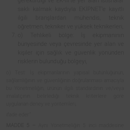
gerektirdiği ve EK-III’te yer alan istisnalar
saklı kalmak kaydıyla EKİPNET’e kayıtlı
ilgili branşlardan mühendis, teknik
öğretmen, tekniker ve yüksek teknikerleri,
o) Tehlikeli bölge: İş ekipmanının
bünyesinde veya çevresinde yer alan ve
kişiler için sağlık ve güvenlik yönünden
risklerin bulunduğu bölgeyi,
ö) Test: İş ekipmanlarının yapısal bütünlüğünün,
sağlamlığının ve güvenliğinin doğrulanması amacıyla
bu Yönetmeliğin, ürünün ilgili standardının ve/veya
imalatçının belirlediği teknik kriterlere göre
uygulanan deney ve yöntemleri,
ifade eder.”
MADDE 5 –
Aynı Yönetmeliğin 5 inci maddesine