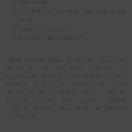
Kule krenler.
LPG tank ve tesisatları (yer altı ve yer
üstü).
Yürüyen merdivenler.
Asılı erişim donanımları.”
Femko
Denetim kuruşu;
Teknik tüm hizmetlerinin
güvenirliliğini ve yeterliliğini onaylamak ve
kurumsallaştırmak amacıyla, TS EN
ISO
/IEC 17020
standardı çerçevesinde “Kaldırma ve İletme
Ekipmanları, Basınçlı Kaplar, Yangın Tesisatları,
Elektriksel Ölçümler gibi konularda
TÜRKAK
tarafından akredite edilmiş bir “A Tipi
Muayene
Kuruluşu”dur.