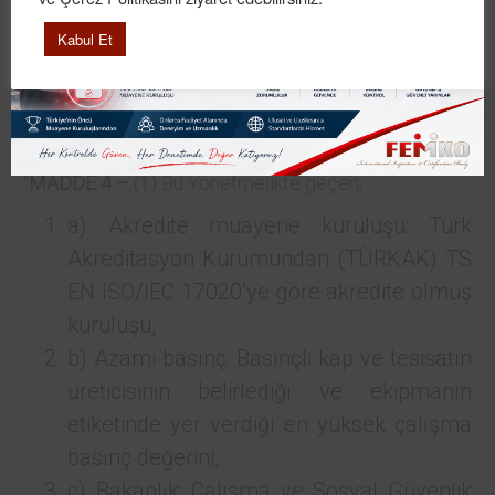
ve 2009/104/AT sayılı Avrupa Parlamentosu ve
Kabul Et
Konsey Direktifi dikkate alınarak Avrupa Birliği
mevzuatına uyum çerçevesinde hazırlanmıştır.”
MADDE 4 –
Aynı Yönetmeliğin 4 üncü maddesi
aşağıdaki şekilde değiştirilmiştir.
“
MADDE 4 –
(1) Bu Yönetmelikte geçen;
a) Akredite
muayene
kuruluşu: Türk
Akreditasyon Kurumundan (TÜRKAK) TS
EN
ISO
/IEC 17020’ye göre akredite olmuş
kuruluşu,
b) Azami basınç: Basınçlı kap ve tesisatın
üreticisinin belirlediği ve ekipmanın
etiketinde yer verdiği en yüksek çalışma
basınç değerini,
c) Bakanlık: Çalışma ve Sosyal Güvenlik