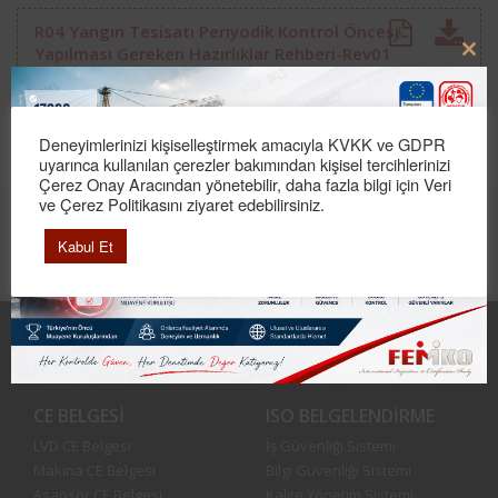
R04 Yangın Tesisatı Periyodik Kontrol Öncesi
Yapılması Gereken Hazırlıklar Rehberi-Rev01
Clo
this
R06 Elektrik Kapsamındaki Periyodik Kontroller
mod
Öncesi Hazırlık Rehberi-Rev01
Deneyimlerinizi kişiselleştirmek amacıyla KVKK ve GDPR
uyarınca kullanılan çerezler bakımından kişisel tercihlerinizi
Çerez Onay Aracından yönetebilir, daha fazla bilgi için Veri
ve Çerez Politikasını ziyaret edebilirsiniz.
Kabul Et
Hesap Numaraları
Femko Uluslararası Teknik Kontrol
Eğitim Belgelendirme Limited Şirketi
CE BELGESI
ISO BELGELENDIRME
LVD CE Belgesi
İş Güvenliği Sistemi
Makina CE Belgesi
Bilgi Güvenliği Sistemi
Asansör CE Belgesi
Kalite Yönetim Sistemi