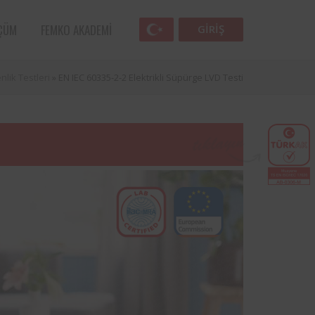
ÇÜM
FEMKO AKADEMI
GIRIŞ
nlik Testleri
»
EN IEC 60335-2-2 Elektrikli Süpürge LVD Testi
Femko
lunan
lleri
 öncü