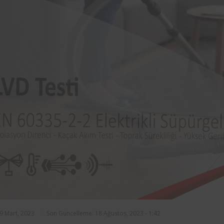
rasında, ilçe
markalarından Aynes Gıda bünye
n asansörlerin
bulunan iş ekipmanlarının peri
 2 yıl süre ile
kontrolleri Femko tarafı
denetlenmektedir.
29 Mart, 2023
Son Güncelleme: 18 Ağustos, 2023 - 1:42