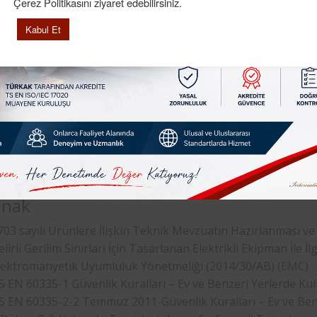
Çerez Politikasını ziyaret edebilirsiniz.
ti
(Low Voltage Directive), Avrupa Birliği’nin üye ülkelerin
Kabul Et
li güvenlik gerekliliklerini karşılaması için gereklidir.
35-2-2 standartına uygunluk testlerinin başarıyla tamamlanm
rında satışa sunulabilmesi için gereklidir. Bu nedenle, bu 
o
Test Laboratuvarı”, elektrikli ve elektronik cihazların te
t laboratuvarıdır.
Femko
Test Laboratuvarı, EN 60335-2-2 st
-2 standardı gibi diğer standartlar için de sertifikalandırma 
anak
703 sayılı Ürünlere İlişkin Teknik Mevzuatın Hazırlanması 
elirli Gerilim Sınırları İçin Tasarlanan Elektrikli Ekipman İle 
lektromanyetik Uyumluluk Yönetmeliği (2014/30/AB) (
EMC
)
S EN 60335-1 Güvenlik Kuralları – Ev ve Benzeri Yerlerde Kulla
S EN 60335-2-2 Temmuz 2011-Güvenlik Kuralları – Ev ve Benzer