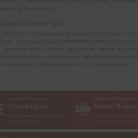
 Bölüm 2-2: Vakumlu Temizleyiciler ve Su Emmeli Temizleme C
ayanılarak hazırlanmıştır.
Başvurularınız İçin;
 EN 60335-2-2 standardına göre Elektrik süpürgeleri ve su
tadır. Test başvurusu için,
info@femko.com.tr
adresine e-
n üzerinden direkt irtibata geçebilir ve iletişim sağlay
rinizin planlanması, uygulanması ve raporlanması konusu
dı kapsamında Türkak Akrediteli bir test laboratuvarıdır.
İnteraktif Başvuru
İnteraktif Başvuru
Ürün Belgesi
Sistem Belges
Yasal Yönetmelik ve Harmonize
İşletmenize En Uygun Yö
Standartların Tespiti
Sistemlerinin Belirlenmes