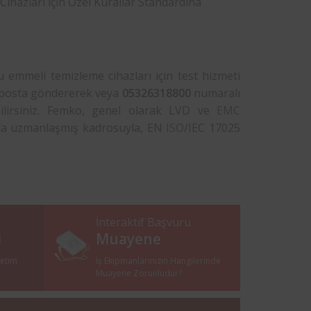
ihazları için Özel Kurallar Standardına
 emmeli temizleme cihazları için test hizmeti
posta göndererek veya
05326318800
numaralı
abilirsiniz. Femko, genel olarak LVD ve
EMC
nda uzmanlaşmış kadrosuyla, EN
ISO
/IEC 17025
İnteraktif Başvuru
i
Muayene
netim
İş Ekipmanlarınızın Hangilerinde
i
Muayene Zorunludur?