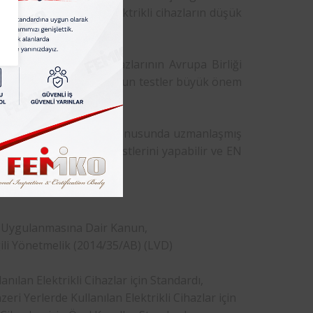
de pazarlanacak tüm elektrikli cihazların düşük
ası, üreticilerin cihazlarının Avrupa Birliği
standart ve standarta uygun testler büyük önem
stleri ve sertifikasyonu konusunda uzmanlaşmış
andardına uygunluk testlerini yapabilir ve EN
hizmetleri sunabilir.
ve Uygulanmasına Dair Kanun,
İlgili Yönetmelik (2014/35/AB) (LVD)
nılan Elektrikli Cihazlar için Standardı,
i Yerlerde Kullanılan Elektrikli Cihazlar için