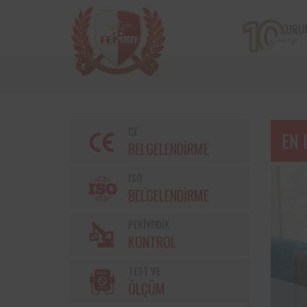
KURU
CE
EN 
BELGELENDİRME
ISO
BELGELENDİRME
PERİYODİK
Bir çiftçi kooperatifi olan v
KONTROL
markalarından Torku’nu
bulunan iş ekipmanların
TEST VE
kontrolleri Femko 
denetlenmektedir.
ÖLÇÜM