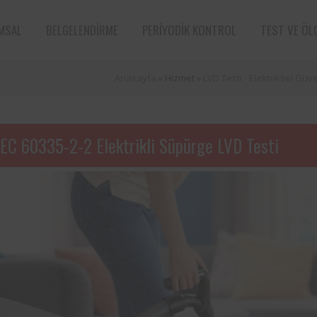
MSAL
BELGELENDIRME
PERIYODIK KONTROL
TEST VE ÖL
Anasayfa
» Hizmet »
LVD Testi - Elektriksel Güve
IEC 60335-2-2 Elektrikli Süpürge LVD Testi
e sektörün öncü
Aksa Doğalgaz Dağıtım A.Ş. ile 
n bünyesinde
arasında, kurum bünyesinde bu
ın periyodik
ekipmanların periyodik kontro
tarafından
hususunda protokol sağlanmıştır.
Süt ve süt ürünleri sektörünün