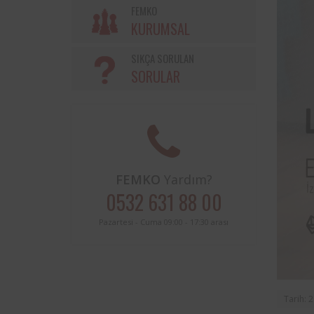
Söke Belediyesi ve Femko a
FEMKO
sınırları içerisinde buluna
KURUMSAL
periyodik kontrolleri hususunda
protokol imzalanmıştır.
SIKÇA SORULAN
SORULAR
FEMKO
Yardım?
0532 631 88 00
Pazartesi - Cuma 09:00 - 17:30 arası
Tarih: 