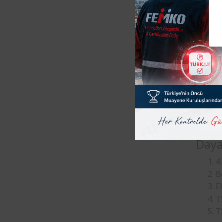
LVD tes
gerilim
EN 603
pazarla
taşır.
“
Femk
bir tes
60335-2
Day
4
B
E
T
T