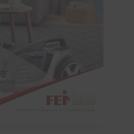
sinde
yodik
ndan