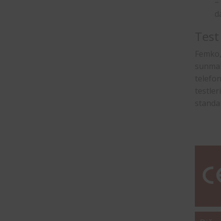
–
d
Test 
Femko,
sunmak
telefo
testle
standar