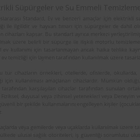
trikli Süpürgeler ve Su Emmeli Temizleme 
slararası Standard, Ev ve benzeri amaçlar için elektrikli 
ği ile ilgilidir ve hayvan tımarı için süpürgeler de dahil 
 cihazları kapsar. Bu standart ayrıca merkezi yerleştirilmiş
lmak üzere belirli bir süpürge ile ilişkili motorlu temizlem
 ev kullanımı için tasarlanmayan ancak halka tehlike kayn
ev temizliği için laymen tarafından kullanılmak üzere tasar
u tür cihazların örnekleri, otellerde, ofislerde, okullard
iği için kullanılması amaçlanan cihazlardır. Mümkün olduğ
tarafından karşılaşılan cihazlar tarafından sunulan ortak t
 Fiziksel, duyusal veya zihinsel yetenekleri veya Deneyim v
güvenli bir şekilde kullanmalarını engelleyen kişiler (çocukl
.
açlarda veya gemilerde veya uçaklarda kullanılmak üzere tasa
ülkede ulusal sağlık otoriteleri, iş güvenliği sorumlusu ulusal