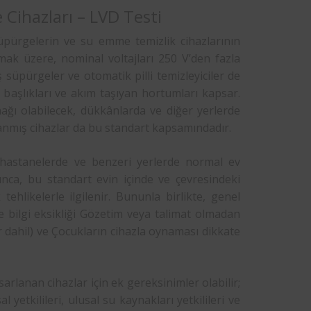
Cihazları – LVD Testi
süpürgelerin ve su emme temizlik cihazlarının
olmak üzere, nominal voltajları 250 V’den fazla
 süpürgeler ve otomatik pilli temizleyiciler de
e başlıkları ve akım taşıyan hortumları kapsar.
ağı olabilecek, dükkânlarda ve diğer yerlerde
lanmış cihazlar da bu standart kapsamındadır.
a, hastanelerde ve benzeri yerlerde normal ev
unca, bu standart evin içinde ve çevresindeki
ehlikelerle ilgilenir. Bununla birlikte, genel
e bilgi eksikliği Gözetim veya talimat olmadan
ar dahil) ve Çocukların cihazla oynaması dikkate
rlanan cihazlar için ek gereksinimler olabilir;
 yetkilileri, ulusal su kaynakları yetkilileri ve