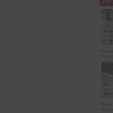
Diğer
Kriyoj
Kontro
Dozer 
Muaye