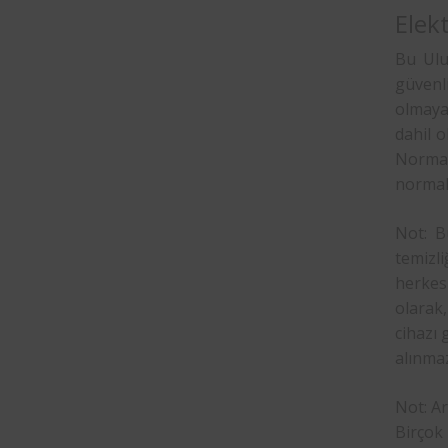
Elek
Bu Ulu
güvenli
olmayan
dahil o
Normal
normal 
Not: B
temizl
herkes 
olarak,
cihazı 
alınmaz
Not: Ar
Birçok 