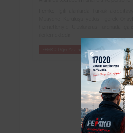
Femko
ilgili alanlarda Türkak akreditas
Muayene Kuruluşu yetkisi, gerek Onayl
hizmetleriyle Uluslararası arenada ça
ilerlemektedir.
FEMKO: Diğer Yazıları