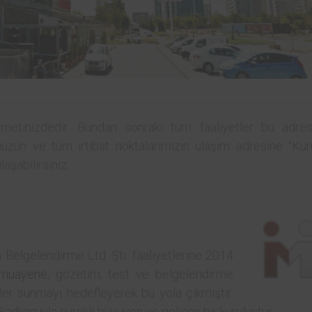
metinizdedir. Bundan sonraki tüm faaliyetler bu adres
üzün ve tüm irtibat noktalarımızın ulaşım adresine “Ku
şabilirsiniz.
 Belgelendirme Ltd. Şti. faaliyetlerine 2014
muayene
, gözetim, test ve belgelendirme
ler sunmayı hedefleyerek bu yola çıkmıştır.
adrosuyla sürekli büyüyen ve gelişen bir kuruluştur.