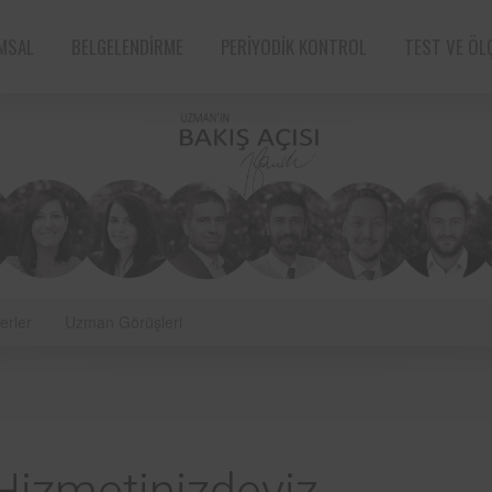
MSAL
BELGELENDIRME
PERIYODIK KONTROL
TEST VE ÖL
erler
Uzman Görüşleri
e sektörün öncü
Aksa Doğalgaz Dağıtım A.Ş. ile 
n bünyesinde
arasında, kurum bünyesinde bu
ın periyodik
ekipmanların periyodik kontro
tarafından
hususunda protokol sağlanmıştır.
Süt ve süt ürünleri sektörünün