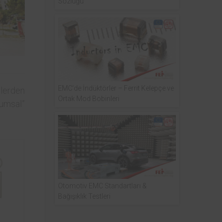
Sözlüğü
EMC’de İndüktörler – Ferrit Kelepçe ve
lerden
Ortak Mod Bobinleri
rumsal”
Otomotiv EMC Standartları &
Bağışıklık Testleri