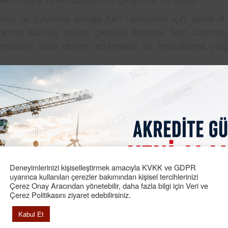
yonu ile yürütmüş olduğu tüm faaliyetleri için, gerek A-
anmış Kuruluş yetkisi, gerekse Akredite Test Laboratu
lışmalarını hızla devam ettirmekte ve markalaşma yol
Deneyimlerinizi kişiselleştirmek amacıyla KVKK ve GDPR
uyarınca kullanılan çerezler bakımından kişisel tercihlerinizi
Çerez Onay Aracından yönetebilir, daha fazla bilgi için Veri ve
Çerez Politikasını ziyaret edebilirsiniz.
Kabul Et