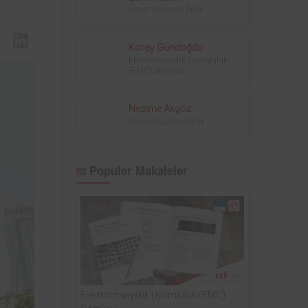
sinde
kurum bünyesinde bulunan ekipmanların
Hayat Kurtaran Röle!...
yodik
periyodik kontrolleri hususunda protokol
ndan
sağlanmıştır.
Koray Gündoğdu
Elektromanyetik Uyumluluk
(EMC) Sözlüğü...
Nesime Akgöz
Kontrolsüz Kontroller...
Populer Makaleler
Elektromanyetik Uyumluluk (EMC)