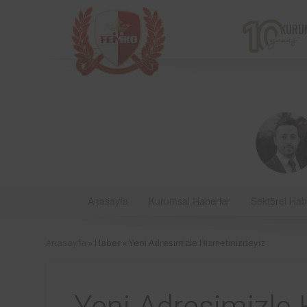
KURU
Anasayfa
Kurumsal Haberler
Sektörel Hab
Bir çiftçi kooperatifi olan v
Anasayfa
» Haber »
Yeni Adresimizle Hizmetinizdeyiz
markalarından Torku’nu
bulunan iş ekipmanların
kontrolleri Femko 
denetlenmektedir.