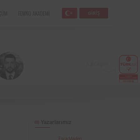
ÇÜM
FEMKO AKADEMI
GIRIŞ
Femko
Havacılık sektörünün öncü kuruluşlarından
lunan
SunExpress ile Femko arasında, denetim
lleri
hizmetlerinin uygulanması hususunda
Yazarlarımız
anlaşma sağlamıştır.
 öncü
Türk Eğitim Vakfı ile Femko arasında,
Esra Maden