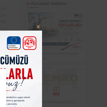
Kurumsal Haberler
Tipi
varı
unda
Close
this
module
Akredite Gücümüzü Yeni Alanlarla
Büyütüyoruz
Laboratuvar Akreditasyonumuz
Yayınlandı