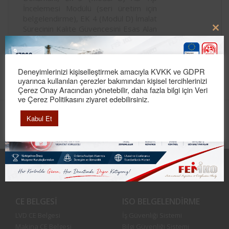
İncelemesi Modülü (seri üretim için
belgelendirme), EK 4 (Modül D) İmalat
Sürecinin Kalite Güvencesini Esas Alan
Clo
Tipe Uygunluğu, EK 6 (Modül C1)
this
Denetimli Ürün Deneyi […]
mod
Deneyimlerinizi kişiselleştirmek amacıyla KVKK ve GDPR
Devamı..
uyarınca kullanılan çerezler bakımından kişisel tercihlerinizi
Çerez Onay Aracından yönetebilir, daha fazla bilgi için Veri
ve Çerez Politikasını ziyaret edebilirsiniz.
Kabul Et
Hesap Numaraları
Femko Uluslararası Teknik Kontrol
Eğitim Belgelendirme Limited Şirketi
CE BELGESI
ISO BELGELENDIRME
LVD CE Belgesi
İş Güvenliği Sistemi
Makina CE Belgesi
Bilgi Güvenliği Sistemi