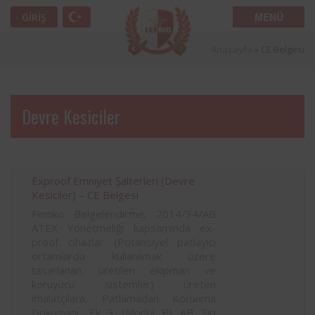
MENÜ
GIRIŞ
Anasayfa
»
CE Belgesi
Devre Kesiciler
Exproof Emniyet Şalterleri (Devre
Kesiciler) – CE Belgesi
Femko Belgelendirme; 2014/34/AB
ATEX Yönetmeliği kapsamında ex-
proof cihazlar (Potansiyel patlayıcı
ortamlarda kullanılmak üzere
tasarlanan, üretilen ekipman ve
koruyucu sistemler) üreten
imalatçılara, Patlamadan Korunma
Dokümanı, Ek 3 (Modül B) AB Tip