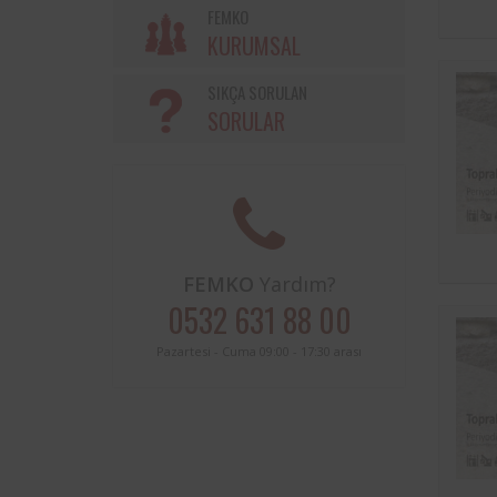
Söke Belediyesi ve Femko a
FEMKO
sınırları içerisinde buluna
KURUMSAL
periyodik kontrolleri hususunda
protokol imzalanmıştır.
SIKÇA SORULAN
SORULAR
FEMKO
Yardım?
0532 631 88 00
Pazartesi - Cuma 09:00 - 17:30 arası