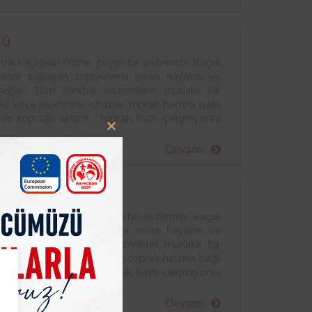
mü
rik kaçağının önüne geçen bir sistemdir. Kaçak
masını sağlayan topraklama insan hayatını ve
sağlar. Tüm elektrik sistemlerin mutlaka bir
kli veya elektronik cihazlar toprak hattına bağlı
 ile toprağa aktarır. Toprak hattı çalışmıyorsa
Close
Devamı..
this
module
mü
rik kaçağının önüne geçen bir sistemdir. Kaçak
masını sağlayan topraklama insan hayatını ve
sağlar. Tüm elektrik sistemlerin mutlaka bir
kli veya elektronik cihazlar toprak hattına bağlı
 ile toprağa aktarır. Toprak hattı çalışmıyorsa
Devamı..