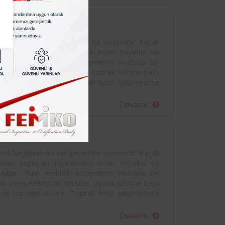
ümü
rik kaçağının önüne geçen bir sistemdir. Kaçak
masını sağlayan topraklama insan hayatını ve
sağlar. Tüm elektrik sistemlerin mutlaka bir
kli veya elektronik cihazlar toprak hattına bağlı
 ile toprağa aktarır. Toprak hattı çalışmıyorsa
Devamı..
çümü
rik kaçağının önüne geçen bir sistemdir. Kaçak
masını sağlayan topraklama insan hayatını ve
sağlar. Tüm elektrik sistemlerin mutlaka bir
kli veya elektronik cihazlar toprak hattına bağlı
 ile toprağa aktarır. Toprak hattı çalışmıyorsa
Devamı..