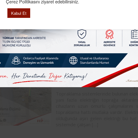
Çerez Politikasını ziyaret edebilirsiniz.
Kabul Et
Batman Topraklama Ölç
Topraklama sistemlerinde bulunan elekt
yani fazla elektriğin toprağa aktarıl
cihazların uzun ömürlü çalışmalarını 
topraklama hattı mutlaka vardır. Elektri
olduğunda aşırı gelen elektriği bu hat
sistemde çalışan […]
Kırıkkale Topraklama Öl
Topraklama sistemlerinde bulunan elekt
yani fazla elektriğin toprağa aktarıl
cihazların uzun ömürlü çalışmalarını 
topraklama hattı mutlaka vardır. Elektri
olduğunda aşırı gelen elektriği bu hat
sistemde çalışan […]