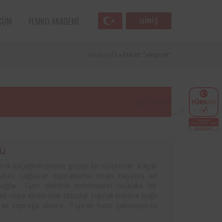
ÇÜM
FEMKO AKADEMI
GIRIŞ
Anasayfa
»
Etiket: "ekipnet"
ü
rik kaçağının önüne geçen bir sistemdir. Kaçak
Femko
masını sağlayan topraklama insan hayatını ve
lunan
sağlar. Tüm elektrik sistemlerin mutlaka bir
lleri
kli veya elektronik cihazlar toprak hattına bağlı
 ile toprağa aktarır. Toprak hattı çalışmıyorsa
 öncü