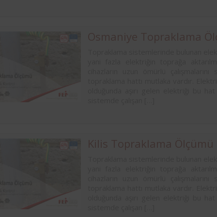
rasında, ilçe
markalarından Aynes Gıda bünye
n asansörlerin
bulunan iş ekipmanlarının peri
 2 yıl süre ile
kontrolleri Femko tarafı
denetlenmektedir.
Osmaniye Topraklama Ö
Topraklama sistemlerinde bulunan elekt
yani fazla elektriğin toprağa aktarıl
cihazların uzun ömürlü çalışmalarını 
topraklama hattı mutlaka vardır. Elektri
olduğunda aşırı gelen elektriği bu hat
sistemde çalışan […]
Kilis Topraklama Ölçümü
Topraklama sistemlerinde bulunan elekt
yani fazla elektriğin toprağa aktarıl
cihazların uzun ömürlü çalışmalarını 
topraklama hattı mutlaka vardır. Elektri
olduğunda aşırı gelen elektriği bu hat
sistemde çalışan […]