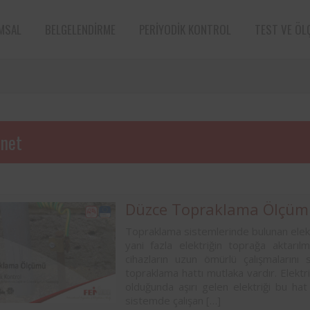
MSAL
BELGELENDIRME
PERIYODIK KONTROL
TEST VE ÖL
pnet
Düzce Topraklama Ölçüm
Topraklama sistemlerinde bulunan elekt
e sektörün öncü
Aksa Doğalgaz Dağıtım A.Ş. ile 
yani fazla elektriğin toprağa aktarıl
n bünyesinde
arasında, kurum bünyesinde bu
cihazların uzun ömürlü çalışmalarını 
ın periyodik
ekipmanların periyodik kontro
topraklama hattı mutlaka vardır. Elektri
tarafından
hususunda protokol sağlanmıştır.
olduğunda aşırı gelen elektriği bu hat
sistemde çalışan […]
Süt ve süt ürünleri sektörünün