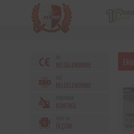
KURU
CE
Eki
BELGELENDİRME
ISO
BELGELENDİRME
PERİYODİK
Bir çiftçi kooperatifi olan v
KONTROL
markalarından Torku’nu
bulunan iş ekipmanların
TEST VE
kontrolleri Femko 
denetlenmektedir.
ÖLÇÜM