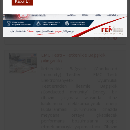
Kabul Et
İletkenlik yoluyla yapılan emisyon test
işlemlerinde cihazın yada sistemin
akım ve gerilim değerleri
ölçülmektedir. Bu parametreler
ölçülürken de akım […]
Devamı..
EMC Testi – İletkenlikle Bağışıklık
(Alınganlık)
İletkenlikle Bağışıklık (Conducted
Immunity) Testleri – EMC Testi
Elektromanyetik Uyumluluk
Testlerinden İletimle Bağışıklık
(Conducted Immunity) Deneyi, bir
cihazın çalışması sırasında cihaz
kablolarına elektromanyetik enerji
kuplajlanması durumunda cihazda
meydana ortaya çıkabilecek
performans bozulmalarını tespit
etmek amacıyla yapılmaktadır. Cihazın