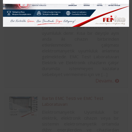
elektrik, elektronik cihazın veya bir
sistemin elektromanyetik ortamda
diğer enerjilerden ve cihazlardan
etkilenmemesi ve stabil bir şekilde
çalışmasına EMC yani elektromanyetik
uyumluluk denir. Kısa bir deyişle aynı
anda iki cihazın birbirinden
etkinlenmeden çalışması
elektromanyetik uyumluluk anlamına
gelmektedir. EMC Test Laboratuvarı
Elektrik ve Elektronik cihazların çalışır
durumda istenmeyen kazalara
sebebiyet vermemesi için ve […]
Devamı..
Bartın EMC Testi ve EMC Test
Laboratuvarı
Elektromanyetik Uyumluluk bir
elektrik, elektronik cihazın veya bir
sistemin elektromanyetik ortamda
diğer enerjilerden ve cihazlardan