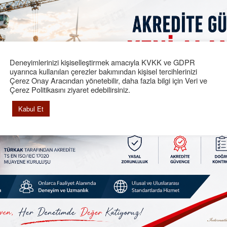
Söke Belediyesi ve Femko arasında
sınırları içerisinde bulunan asansö
periyodik kontrolleri hususunda 2 yıl s
protokol imzalanmıştır.
Deneyimlerinizi kişiselleştirmek amacıyla KVKK ve GDPR
uyarınca kullanılan çerezler bakımından kişisel tercihlerinizi
Çerez Onay Aracından yönetebilir, daha fazla bilgi için Veri ve
Çerez Politikasını ziyaret edebilirsiniz.
Kabul Et