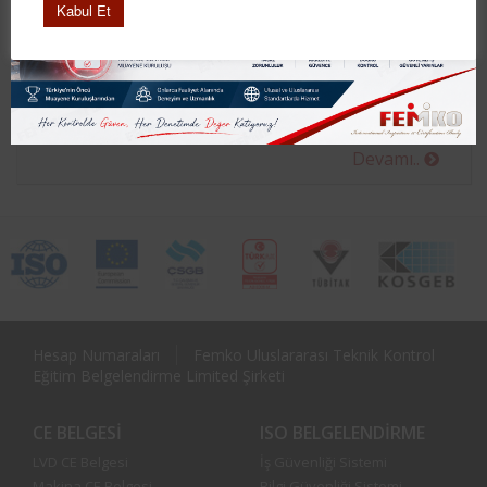
platformudur. İstenilen yere
Kabul Et
tekerlekleri sayesinde taşınabilen
seyyar iş platformu hidrolik sistem ile
çalışmaktadır. Tekerlekleri olmasına
rağmen kullanılacak yerde sabitleşen iş
[…]
Devamı..
Hesap Numaraları
Femko Uluslararası Teknik Kontrol
Eğitim Belgelendirme Limited Şirketi
CE BELGESI
ISO BELGELENDIRME
LVD CE Belgesi
İş Güvenliği Sistemi
Makina CE Belgesi
Bilgi Güvenliği Sistemi