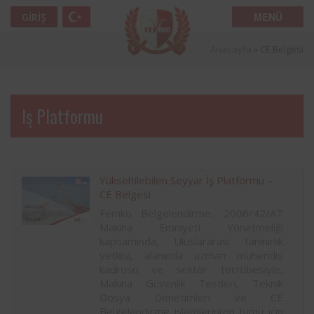
MENÜ
GIRIŞ
Anasayfa
»
CE Belgesi
Iş Platformu
Yükseltilebilen Seyyar İş Platformu –
CE Belgesi
Femko Belgelendirme, 2006/42/AT
Makina Emniyeti Yönetmeliği
kapsamında, Uluslararası tanınırlık
yetkisi, alanında uzman mühendis
kadrosu ve sektör tecrübesiyle,
Makina Güvenlik Testleri, Teknik
Dosya Denetimleri ve CE
Belgelendirme işlemlerinizin tümü için