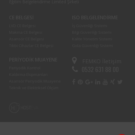
Eğitim Belgelendirme Limited Şirketi
CE BELGESI
ISO BELGELENDIRME
LVD CE Belgesi
İş Güvenliği Sistemi
Makina CE Belgesi
Bilgi Güvenliği Sistemi
Asansör CE Belgesi
Kalite Yönetim Sistemi
Tıbbi Cihazlar CE Belgesi
Gıda Güvenliği Sistemi
PERIYODIK MUAYENE
FEMKO
İletişim
0532 631 88 00
Periyodik Kontrol
Kaldırma Ekipmanları
Asansör Periyodik Muayene
Teknik ve Elektriksel Ölçüm