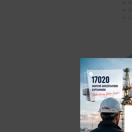
F
Ya
L