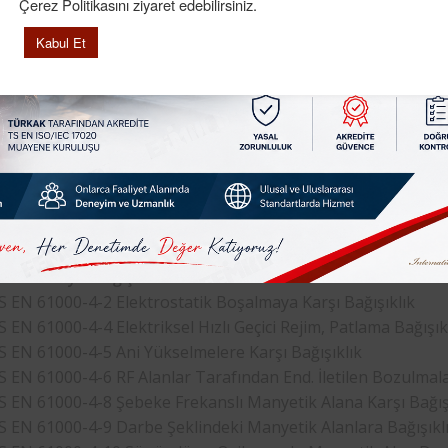
Çerez Politikasını ziyaret edebilirsiniz.
Kabul Et
a belirtilen Cihazlar aşağıdaki standartlara göre testleri yapı
eli
Elektromanyetik Uyumluluk Direktifi
İ
eri)
nsımasız Oda Testleri
S EN 61000-4-3 (80MHz-8GHz) Radyasyon Yoluyla Yayınlanan 
TS EN 55011, TS EN 55013, TS EN 55022) (30MHz-18GHz) Yay
tim Yoluyla Bağışıklık Kafesi
S EN 61000-4-2 Elektrostatik Boşalmaya Karşı Bağışıklık
S EN 61000-4-4 Elektriksel Hızlı Geçici Rejim, Patlama Bağışıkl
S EN 61000-4-5 Ani Yükselmelere Karşı Bağışıklık
S EN 61000-4-6 RF Alanlar Tarafından End. İletilen Bozulmala
S EN 61000-4-8 Şebeke Frekanslı Manyetik Alana Karşı Bağış
S EN 61000-4-9 Darbe Şeklindeki Manyetik Alanlara Bağışıkl