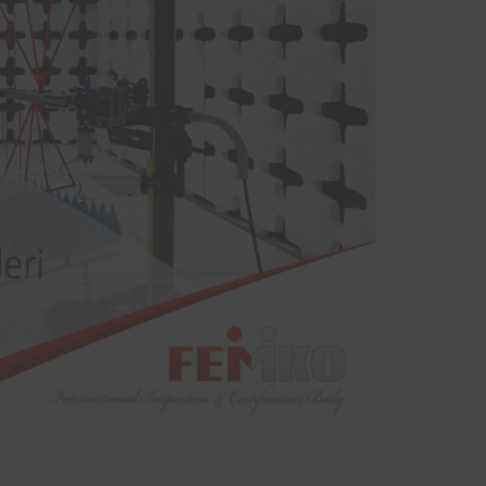
sinde
yodik
ndan