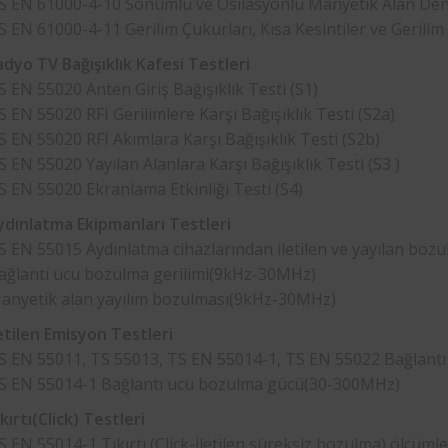
S EN 61000-4-10 Sönümlü ve Osilasyonlu Manyetik Alan Den
S EN 61000-4-11 Gerilim Çukurları, Kısa Kesintiler ve Gerilim
dyo TV Bağışıklık Kafesi Testleri
S EN 55020 Anten Giriş Bağışıklık Testi (S1)
S EN 55020 RFI Gerilimlere Karşı Bağışıklık Testi (S2a)
S EN 55020 RFI Akımlara Karşı Bağışıklık Testi (S2b)
S EN 55020 Yayılan Alanlara Karşı Bağışıklık Testi (S3 )
S EN 55020 Ekranlama Etkinliği Testi (S4)
dınlatma Ekipmanları Testleri
S EN 55015 Aydınlatma cihazlarından iletilen ve yayılan bozu
ağlantı ucu bozulma gerilimi(9kHz-30MHz)
anyetik alan yayılım bozulması(9kHz-30MHz)
etilen Emisyon Testleri
S EN 55011, TS 55013, TS EN 55014-1, TS EN 55022 Bağlant
S EN 55014-1 Bağlantı ucu bozulma gücü(30-300MHz)
ırtı(Click) Testleri
S EN 55014-1 Tıkırtı (Click-İletilen süreksiz bozulma) ölçüm