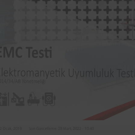
rasında, ilçe
markalarından Aynes Gıda bünye
n asansörlerin
bulunan iş ekipmanlarının peri
 2 yıl süre ile
kontrolleri Femko tarafı
denetlenmektedir.
22 Ocak, 2019
Son Güncelleme: 28 Mart, 2022 - 10:40