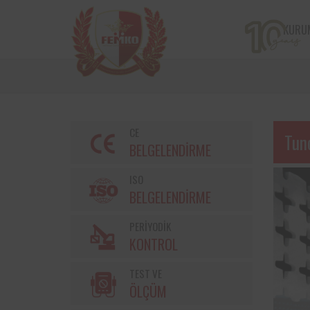
KURU
CE
Tun
BELGELENDİRME
ISO
BELGELENDİRME
PERİYODİK
Bir çiftçi kooperatifi olan v
KONTROL
markalarından Torku’nu
bulunan iş ekipmanların
TEST VE
kontrolleri Femko 
denetlenmektedir.
ÖLÇÜM