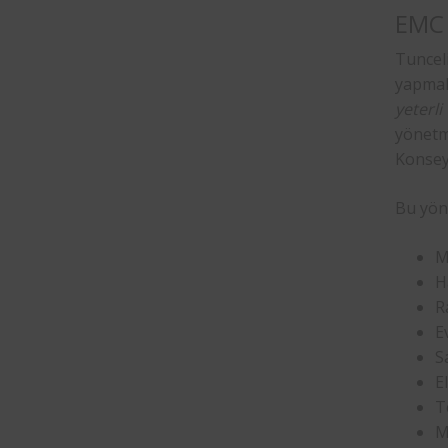
EMC 
Tuncel
yapmak
yeterl
yönetm
Konsey 
Bu yön
M
H
Ra
E
S
E
T
M