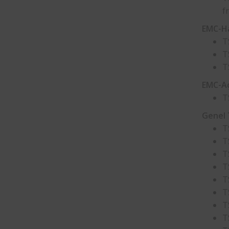
f
EMC-Ha
T
T
T
EMC-Aç
T
Genel 
T
T
T
T
T
T
T
T