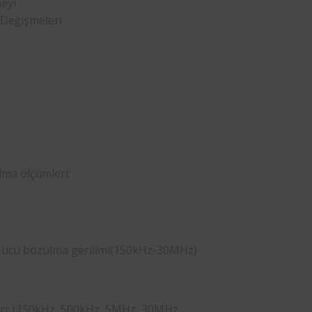
eyi
 Değişmeleri
lma ölçümleri:
ı ucu bozulma gerilimi(150kHz-30MHz)
leri: (150kHz, 500kHz, 5MHz, 30MHz