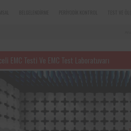
MSAL
BELGELENDIRME
PERIYODIK KONTROL
TEST VE ÖL
An
celi EMC Testi Ve EMC Test Laboratuvarı
e sektörün öncü
Aksa Doğalgaz Dağıtım A.Ş. ile 
n bünyesinde
arasında, kurum bünyesinde bu
ın periyodik
ekipmanların periyodik kontro
tarafından
hususunda protokol sağlanmıştır.
Süt ve süt ürünleri sektörünün