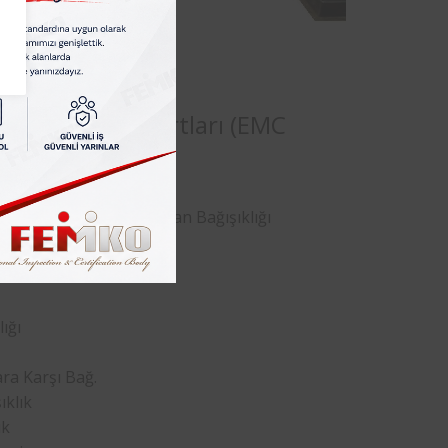
lmalıdır.
çin Test Standartları (EMC
RF Elektromanyetik Alan Bağışıklığı
ılım Bozulması
ığı
ra Karşı Bağ.
ıklık
ık