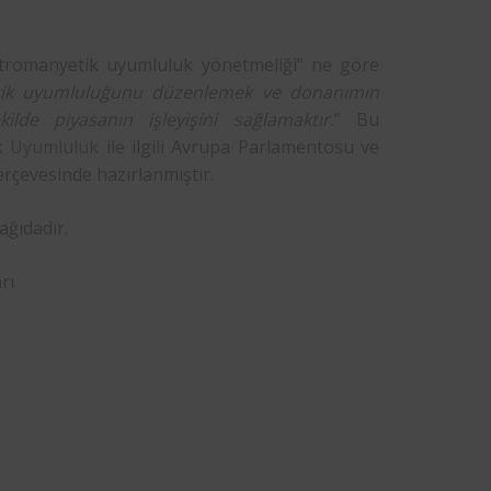
ktromanyetik uyumluluk yönetmeliği” ne göre
tik uyumluluğunu düzenlemek ve donanımın
lde piyasanın işleyişini sağlamaktır.
” Bu
k Uyumluluk
ile ilgili Avrupa Parlamentosu ve
rçevesinde hazırlanmıştır.
ağıdadır.
rı