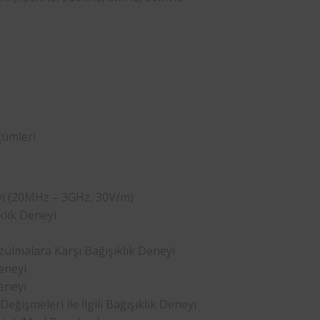
çümleri
yi (20MHz – 3GHz, 30V/m)
klık Deneyi
zulmalara Karşı Bağışıklık Deneyi
eneyi
eneyi
eğişmeleri ile İlgili Bağışıklık Deneyi