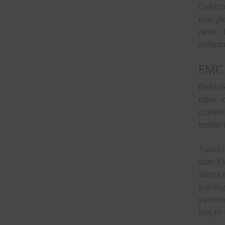
Elektr
enerjil
denir.
anlamı
EMC 
Elektr
diğer 
özellik
testler
Tuncel
olan
EM
satışa 
kuruluş
yansıma
başarı i