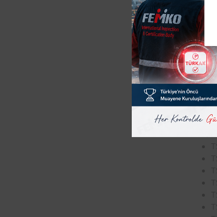
Yukarıd
Tunc
Testl
EMC-Ya
T
(
EMC-İle
T
T
T
T
T
T