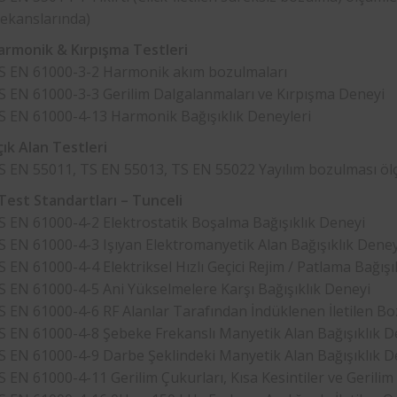
rekanslarında)
rmonik & Kırpışma Testleri
S EN 61000-3-2 Harmonik akım bozulmaları
S EN 61000-3-3 Gerilim Dalgalanmaları ve Kırpışma Deneyi
S EN 61000-4-13 Harmonik Bağışıklık Deneyleri
ık Alan Testleri
S EN 55011, TS EN 55013, TS EN 55022 Yayılım bozulması öl
Test Standartları – Tunceli
S EN 61000-4-2 Elektrostatik Boşalma Bağışıklık Deneyi
S EN 61000-4-3 Işıyan Elektromanyetik Alan Bağışıklık Dene
S EN 61000-4-4 Elektriksel Hızlı Geçici Rejim / Patlama Bağışı
S EN 61000-4-5 Ani Yükselmelere Karşı Bağışıklık Deneyi
S EN 61000-4-6 RF Alanlar Tarafından İndüklenen İletilen Bo
S EN 61000-4-8 Şebeke Frekanslı Manyetik Alan Bağışıklık D
S EN 61000-4-9 Darbe Şeklindeki Manyetik Alan Bağışıklık D
S EN 61000-4-11 Gerilim Çukurları, Kısa Kesintiler ve Gerilim D