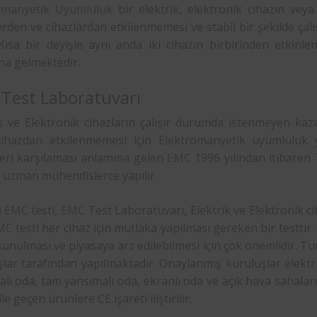
omanyetik Uyumluluk
bir elektrik, elektronik cihazın vey
erden ve cihazlardan etkilenmemesi ve stabil bir şekilde ça
 Kısa bir deyişle aynı anda iki cihazın birbirinden etkin
na gelmektedir.
Test Laboratuvarı
ik ve Elektronik cihazların çalışır durumda istenmeyen kaz
cihazdan etkilenmemesi için Elektromanyetik uyumluluk
leri karşılaması anlamına gelen
EMC
1996 yılından itibaren 
i
uzman
mühendislerce yapılır.
i
EMC
testi,
EMC
Test Laboratuvarı, Elektrik ve Elektronik cih
C testi
her cihaz için mutlaka yapılması gereken bir testtir.
sunulması ve piyasaya arz edilebilmesi için çok önemlidir. Tu
lar tarafından yapılmaktadır. Onaylanmış kuruluşlar elektri
lı oda, tam yansımalı oda, ekranlı oda ve açık hava sahaların
le geçen ürünlere CE işareti iliştirilir.