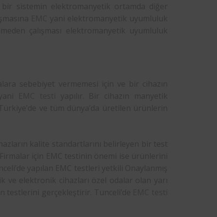
a bir sistemin elektromanyetik ortamda diğer
lışmasına
EMC
yani elektromanyetik uyumluluk
lenmeden çalışması elektromanyetik uyumluluk
alara sebebiyet vermemesi için ve bir cihazın
 yani
EMC testi
yapılır. Bir cihazın manyetik
Türkiye’de ve tüm dünya’da üretilen ürünlerin
azların kalite standartlarını belirleyen bir test
 Firmalar için EMC testinin önemi ise ürünlerini
nceli’de yapılan EMC testleri yetkili Onaylanmış
k ve elektronik cihazları özel odalar olan yarı
 testlerini gerçekleştirir. Tunceli’de
EMC testi