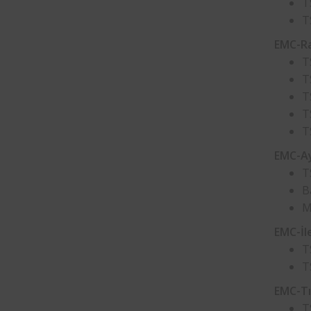
T
T
EMC-Ra
T
T
T
T
T
EMC-Ay
T
B
M
EMC-İl
T
T
EMC-Tık
T