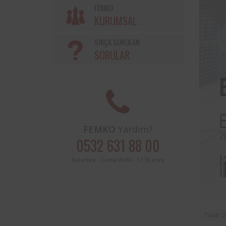
Söke Belediyesi ve Femko a
FEMKO
sınırları içerisinde buluna
KURUMSAL
periyodik kontrolleri hususunda
protokol imzalanmıştır.
SIKÇA SORULAN
SORULAR
FEMKO
Yardım?
0532 631 88 00
Pazartesi - Cuma 09:00 - 17:30 arası
Tarih: 