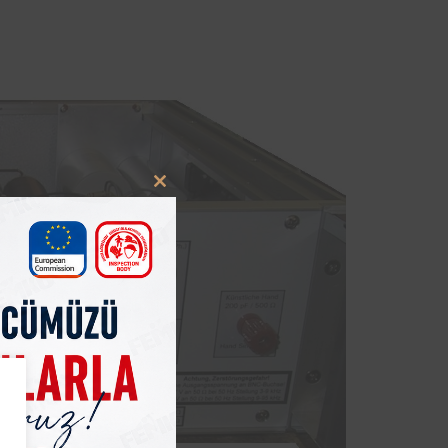
Close
this
module