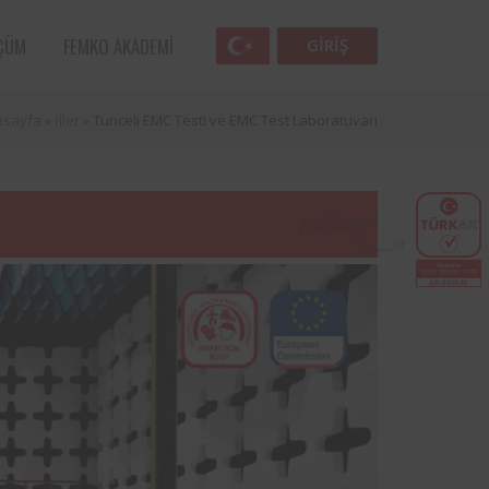
ÇÜM
FEMKO AKADEMI
GIRIŞ
asayfa
»
İller
»
Tunceli EMC Testi ve EMC Test Laboratuvarı
Femko
lunan
lleri
 öncü