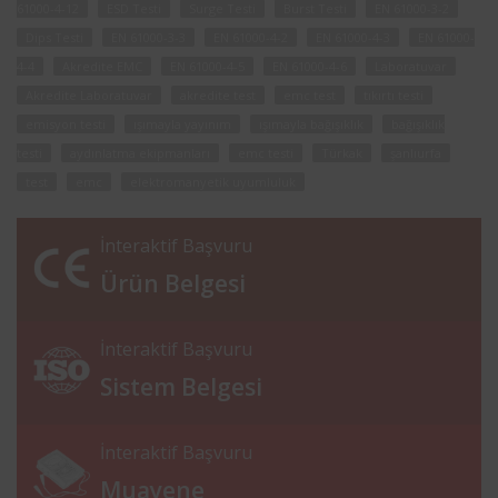
61000-4-12
ESD Testi
Surge Testi
Burst Testi
EN 61000-3-2
Dips Testi
EN 61000-3-3
EN 61000-4-2
EN 61000-4-3
EN 61000-
4-4
Akredite EMC
EN 61000-4-5
EN 61000-4-6
Laboratuvar
Akredite Laboratuvar
akredite test
emc test
tıkırtı testi
emisyon testi
ışımayla yayınım
ışımayla bağışıklık
bağışıklık
testi
aydınlatma ekipmanları
emc testi
Türkak
şanlıurfa
test
emc
elektromanyetik uyumluluk
İnteraktif Başvuru
Ürün Belgesi
İnteraktif Başvuru
Sistem Belgesi
İnteraktif Başvuru
Muayene