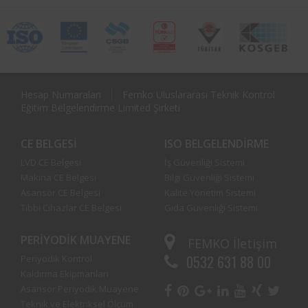
Hesap Numaraları
Femko Uluslararası Teknik Kontrol
Eğitim Belgelendirme Limited Şirketi
CE BELGESI
ISO BELGELENDIRME
LVD CE Belgesi
İş Güvenliği Sistemi
Makina CE Belgesi
Bilgi Güvenliği Sistemi
Asansör CE Belgesi
Kalite Yönetim Sistemi
Tıbbi Cihazlar CE Belgesi
Gıda Güvenliği Sistemi
PERIYODIK MUAYENE
FEMKO
İletişim
0532 631 88 00
Periyodik Kontrol
Kaldırma Ekipmanları
Asansör Periyodik Muayene
Teknik ve Elektriksel Ölçüm