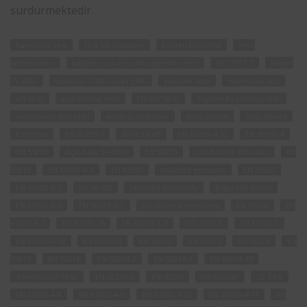
sürdürmektedir.
harmonic test
test laboratuvarı
İletilen bozulma
emc
laboratuvarı
bağlantı ucu bozulma gerilimi testi
ISO 7637-2
Radyo
TV EMC
Elektrikli Tıbbi Cihaz EMC
yayınım testi
Harmonik test
eft testi
aydınlatma emc
Flicker testi
Yayılım Bozulması testi
yansımasız oda testi
anothic chamber
emc ölçüm
emc deney
Kırpışma
EN 60730-1
2014/34/AB
EN 61000-4-13
EN 50130-4
EN 55011
Açık Alan Testleri
EN 50270
conducted emission
EN
55013
EN 61000-6-1
EN 61547
radiated emission
EN 55022
EN 61000-6-2
IEC 60533
radiated immunity
Bağışıklık Kafesi
EN 61000-6-3
EN 50121-3-2
conducted immunity
EN 55020
EN
61000-6-4
EN 60255-26
EN 60601-1-2
ISO 7637-3
EN 61326-1
EN 61000-4-18
EN 61204-3
EN 55032
EN 12015
EN 55024
EN
55015
EN 12016
EN 55014-2
EN 55014-1
EN 60974-10
Tıkırtı(Click) Testi
EN 62310-2
EN 50293
laboratuar
CE Test
EN 61000-4-8
EN 61000-4-9
EN 61000-4-10
EN 61000-4-11
EN