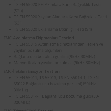
TS EN 55020 RFI Akımlara Karşı Bağışıklık Testi
(S2b)
TS EN 55020 Yayılan Alanlara Karşı Bağışıklık Testi
(S3 )
TS EN 55020 Ekranlama Etkinliği Testi (S4)
EMC-Aydınlatma Ekipmanları Testleri
TS EN 55015 Aydınlatma cihazlarından iletilen ve
yayılan bozulma ölçümleri:
Bağlantı ucu bozulma gerilimi(9kHz-30MHz)
Manyetik alan yayılım bozulması(9kHz-30MHz)
EMC-İletilen Emisyon Testleri
TS EN 55011, TS 55013, TS EN 55014-1, TS EN
55022 Bağlantı ucu bozulma gerilimi(150kHz-
30MHz)
TS EN 55014-1 Bağlantı ucu bozulma gücü(30-
300MHz)