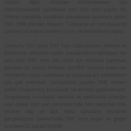
cihazın diğer cihazdan etkilenmemesi için
Elektromanyetik uyumluluk yani
EMC testi
yapılır. Bir
cihazın manyetik özellikleri karşılaması anlamına gelen
EMC
1996 yılından itibaren Türkiye’de ve tüm dünya’da
üretilen ürünlerin testleri
uzman
mühendislerce yapılır.
Şanlıurfa
EMC
testi,
EMC
Test Laboratuvarı, Elektrik ve
Elektronik cihazların kalite standartlarını belirleyen bir
test olan
EMC testi
her cihaz için mutlaka yapılması
gereken bir testtir. Firmalar için EMC testinin önemi ise
ürünlerini satışa sunulması ve piyasaya arz edilebilmesi
için çok önemlidir. Şanlıurfa’da yapılan EMC testleri
yetkili Onaylanmış kuruluşlar tarafından yapılmaktadır.
Onaylanmış kuruluşlar elektrik ve elektronik cihazları
özel odalar olan yarı yansımalı oda, tam yansımalı oda,
ekranlı oda ve açık hava sahaların testlerini
gerçekleştirir. Şanlıurfa’da
EMC testi
başarı ile geçen
ürünlere CE işareti iliştirilir.