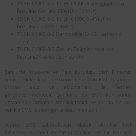
TS EN 61000-6-3,TS EN 61000-6-4 Bağlantı Ucu
Bozulma Gerilimi(150kHz – 30MHz)
TS EN 61000-6-3,TS EN 61000-6-4 Yayılım
Bozulması(30MHz-1GHz)
TS EN 61000-3-2 Harmonikler(2-40. Harmonik
arası)
TS EN 61000-3-3 Gerilim Dalgalanmaları ve
Kırpışma(Kısa ve Uzun süreli)
Şanlıurfa
Muayene
ve Test kuruluşu olan firmamız
Femko
, Elektrik ve elektronik cihazların EMC testlerini
uzman
ekip ve ekipmanları ile testleri
gerçekleştirmektedir. Şanlıurfa da EMC konusunda
uzman olan firmamız istenildiği takdirde anında hızlı bir
şekilde
EMC testleri
gerçekleştirmektedir.
Femko
EMC Laboratuvarı olarak, akredite test
hizmetleri sunan firmamızda yapılan her bir test için