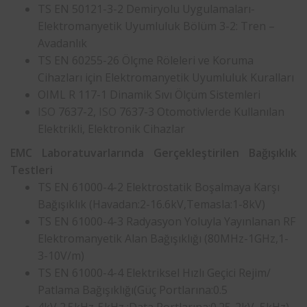
TS EN 50121-3-2 Demiryolu Uygulamaları-
Elektromanyetik Uyumluluk Bölüm 3-2: Tren –
Avadanlık
TS EN 60255-26 Ölçme Röleleri ve Koruma
Cihazları için Elektromanyetik Uyumluluk Kuralları
OIML R 117-1 Dinamik Sıvı Ölçüm Sistemleri
ISO
7637-2,
ISO
7637-3 Otomotivlerde Kullanılan
Elektrikli, Elektronik Cihazlar
EMC Laboratuvarlarında Gerçekleştirilen Bağışıklık
Testleri
TS EN 61000-4-2 Elektrostatik Boşalmaya Karşı
Bağışıklık (Havadan:2-16.6kV,Temasla:1-8kV)
TS EN 61000-4-3 Radyasyon Yoluyla Yayınlanan RF
Elektromanyetik Alan Bağışıklığı (80MHz-1GHz,1-
3-10V/m)
TS EN 61000-4-4 Elektriksel Hızlı Geçici Rejim/
Patlama Bağışıklığı(Güç Portlarına:0.5