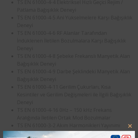
TS EN 61000-4-4 Elektriksel Hızlı Geçici Rejim /
Patlama Bağışıklık Deneyi
TS EN 61000-4-5 Ani Yükselmelere Karşı Bağışıklık
Deneyi
TS EN 61000-4-6 RF Alanlar Tarafından
İndüklenen İletilen Bozulmalara Karşı Bağışıklık
Deneyi
TS EN 61000-4-8 Şebeke Frekanslı Manyetik Alan
Bağışıklık Deneyi
TS EN 61000-4-9 Darbe Şeklindeki Manyetik Alan
Bağışıklık Deneyi
TS EN 61000-4-11 Gerilim Çukurları, Kısa
Kesintiler ve Gerilim Değişmeleri ile İlgili Bağışıklık
Deneyi
TS EN 61000-4-16 0Hz – 150 kHz Frekans
Aralığında İletilen Ortak Mod Bozulmalar
TS EN 61000-3-2 Akım Harmonikleri Yayınımı
Clo
TS EN 61000-3-3 Gerilim Dalgalanmaları ve
this