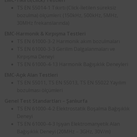
EMC-Tıkırtı(Click) Testleri
TS EN 55014-1 Tıkırtı (Click-İletilen süreksiz
bozulma) ölçümleri: (150kHz, 500kHz, 5MHz,
30MHz frekanslarında)
EMC-Harmonik & Kırpışma Testleri
TS EN 61000-3-2 Harmonik akım bozulmaları
TS EN 61000-3-3 Gerilim Dalgalanmaları ve
Kırpışma Deneyi
TS EN 61000-4-13 Harmonik Bağışıklık Deneyleri
EMC-Açık Alan Testleri
TS EN 55011, TS EN 55013, TS EN 55022 Yayılım
bozulması ölçümleri
Genel Test Standartları – Şanlıurfa
TS EN 61000-4-2 Elektrostatik Boşalma Bağışıklık
Deneyi
TS EN 61000-4-3 Işıyan Elektromanyetik Alan
Bağışıklık Deneyi (20MHz – 3GHz, 30V/m)