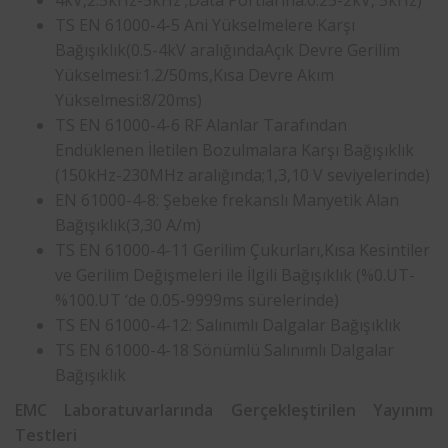
4kV,2.5kHz-5kHz ;Data Portlarına:0.25-2kV, 5kHz)
TS EN 61000-4-5 Ani Yükselmelere Karşı
Bağışıklık(0.5-4kV aralığındaAçık Devre Gerilim
Yükselmesi:1.2/50ms,Kısa Devre Akım
Yükselmesi:8/20ms)
TS EN 61000-4-6 RF Alanlar Tarafından
Endüklenen İletilen Bozulmalara Karşı Bağışıklık
(150kHz-230MHz aralığında;1,3,10 V seviyelerinde)
EN 61000-4-8: Şebeke frekanslı Manyetik Alan
Bağışıklık(3,30 A/m)
TS EN 61000-4-11 Gerilim Çukurları,Kısa Kesintiler
ve Gerilim Değişmeleri ile İlgili Bağışıklık (%0.UT-
%100.UT ‘de 0.05-9999ms sürelerinde)
TS EN 61000-4-12: Salınımlı Dalgalar Bağışıklık
TS EN 61000-4-18 Sönümlü Salınımlı Dalgalar
Bağışıklık
EMC Laboratuvarlarında Gerçekleştirilen Yayınım
Testleri