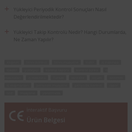
Yükleyici Periyodik Kontrol Sonuçları Nasıl
Değerlendirilmektedir?
Yükleyici Takip Kontrolü Nedir? Hangi Durumlarda,
Ne Zaman Yapılır?
ekipnet
fenni kontrol
fenni muayene
loder
iş makinası
loader
yükleyici
kontrol raporu
kontrol süresi
iş
makinaları
iş makinesi
Türkak
akredite
ölçüm
denetim
iş ekipmanları
periyodik muayene
periyodik kontrol
rapor
test
muayene
yönetmelik
İnteraktif Başvuru
Ürün Belgesi