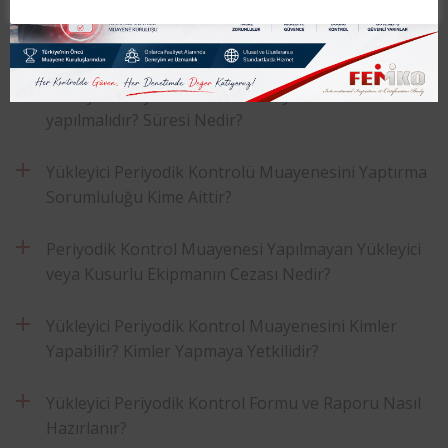
Yükleyici Periyodik Kontrol Muayenesi Hangi
Mevzuat Kapsamında Yapılmaktadır?
Yükleyici Periyodik Kontrol Muayenesi Ne Sıklıkla
yapılmalıdır? Süresi Nedir?
Yükleyici Periyodik Kontrolü Muayenesini Yaptırma
Sorumluluğu Kime Aittir?
Periyodik Kontrol Muayenesi Yapılmayan Yükleyici
veya Kusurlu Ekipmanın Cezası Nedir?
Yükleyici Periyodik Kontrol Muayenesini Kimler
Yapabilir? Kimler Yapmaya Yetkilidir?
Yükleyici Periyodik Kontrol Formu ve Raporu Nasıl
Hazırlanır?