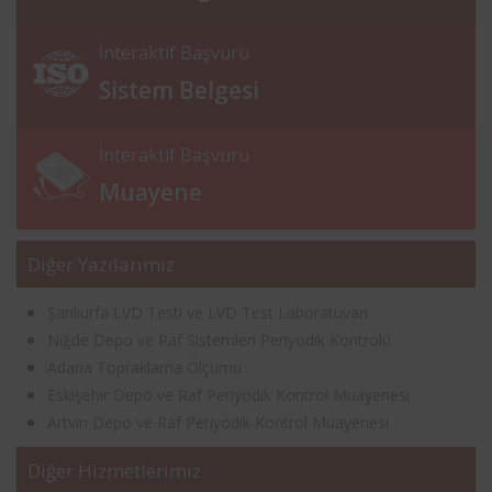
İnteraktif Başvuru
Sistem Belgesi
İnteraktif Başvuru
Muayene
Diğer Yazılarımız
Şanlıurfa LVD Testi ve LVD Test Laboratuvarı
Niğde Depo ve Raf Sistemleri Periyodik Kontrolü
Adana Topraklama Ölçümü
Eskişehir Depo ve Raf Periyodik Kontrol Muayenesi
Artvin Depo ve Raf Periyodik Kontrol Muayenesi
Diğer Hizmetlerimiz