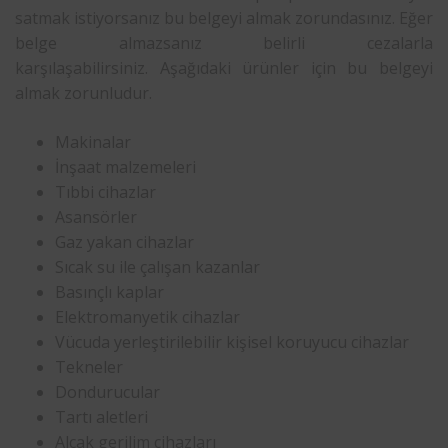
satmak istiyorsanız bu belgeyi almak zorundasınız. Eğer
belge almazsanız belirli cezalarla
karşılaşabilirsiniz. Aşağıdaki ürünler için bu belgeyi
almak zorunludur.
Makinalar
İnşaat malzemeleri
Tıbbi cihazlar
Asansörler
Gaz yakan cihazlar
Sıcak su ile çalışan kazanlar
Basınçlı kaplar
Elektromanyetik cihazlar
Vücuda yerleştirilebilir kişisel koruyucu cihazlar
Tekneler
Dondurucular
Tartı aletleri
Alçak gerilim cihazları