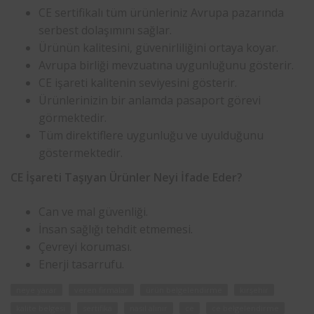
CE sertifikalı tüm ürünleriniz Avrupa pazarında
serbest dolaşımını sağlar.
Ürünün kalitesini, güvenirliliğini ortaya koyar.
Avrupa birliği mevzuatına uygunluğunu gösterir.
CE işareti kalitenin seviyesini gösterir.
Ürünlerinizin bir anlamda pasaport görevi
görmektedir.
Tüm direktiflere uygunluğu ve uyulduğunu
göstermektedir.
CE İşareti Taşıyan Ürünler Neyi İfade Eder?
Can ve mal güvenliği.
İnsan sağlığı tehdit etmemesi.
Çevreyi koruması.
Enerji tasarrufu.
neye yarar
veren firmalar
ürün belgelendirme
kırşehir
kalite belgesi
sertifika
nasıl alınır
ce
ce belgelendirme