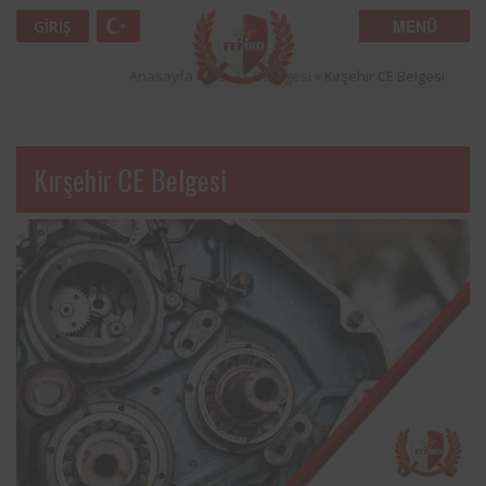
MENÜ
GIRIŞ
Anasayfa
»
İller
»
CE Belgesi
»
Kırşehir CE Belgesi
Kırşehir CE Belgesi