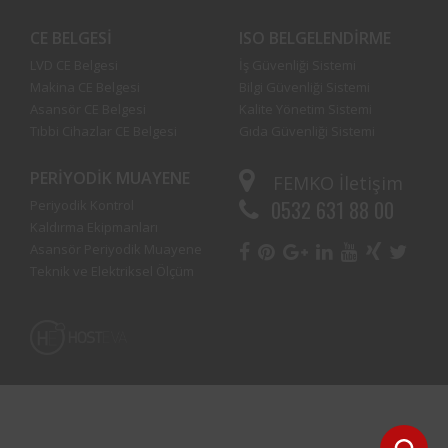
CE BELGESI
ISO BELGELENDIRME
LVD CE Belgesi
İş Güvenliği Sistemi
Makina CE Belgesi
Bilgi Güvenliği Sistemi
Asansör CE Belgesi
Kalite Yönetim Sistemi
Tıbbi Cihazlar CE Belgesi
Gıda Güvenliği Sistemi
PERIYODIK MUAYENE
FEMKO
İletişim
0532 631 88 00
Periyodik Kontrol
Kaldırma Ekipmanları
Asansör Periyodik Muayene
Teknik ve Elektriksel Ölçüm