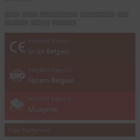
niğde
iş yeri
periyodik muayene
periyodik kontrol
test
iş güvenliği
iş sağlığı
yönetmelik
İnteraktif Başvuru
Ürün Belgesi
İnteraktif Başvuru
Sistem Belgesi
İnteraktif Başvuru
Muayene
Diğer Yazılarımız