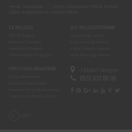
Hesap Numaraları
Femko Uluslararası Teknik Kontrol
Eğitim Belgelendirme Limited Şirketi
CE BELGESI
ISO BELGELENDIRME
LVD CE Belgesi
İş Güvenliği Sistemi
Makina CE Belgesi
Bilgi Güvenliği Sistemi
Asansör CE Belgesi
Kalite Yönetim Sistemi
Tıbbi Cihazlar CE Belgesi
Gıda Güvenliği Sistemi
PERIYODIK MUAYENE
FEMKO
İletişim
0532 631 88 00
Periyodik Kontrol
Kaldırma Ekipmanları
Asansör Periyodik Muayene
Teknik ve Elektriksel Ölçüm