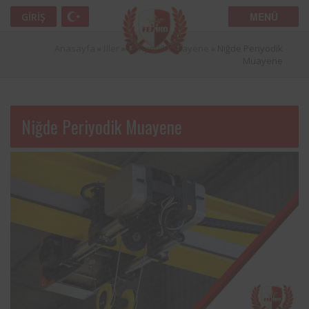
MENÜ
GIRIŞ
Anasayfa
»
İller
»
Periyodik Muayene
»
Niğde Periyodik
Muayene
Niğde Periyodik Muayene