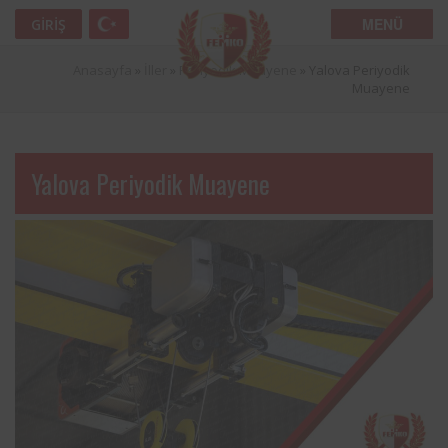
MENÜ
GIRIŞ
Anasayfa
»
İller
»
Periyodik Muayene
»
Yalova Periyodik
Muayene
Yalova Periyodik Muayene