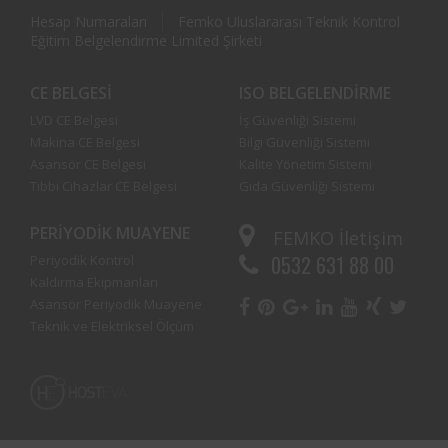
Hesap Numaraları
Femko Uluslararası Teknik Kontrol
Eğitim Belgelendirme Limited Şirketi
CE BELGESI
ISO BELGELENDIRME
LVD CE Belgesi
İş Güvenliği Sistemi
Makina CE Belgesi
Bilgi Güvenliği Sistemi
Asansör CE Belgesi
Kalite Yönetim Sistemi
Tıbbi Cihazlar CE Belgesi
Gıda Güvenliği Sistemi
PERIYODIK MUAYENE
FEMKO
İletişim
0532 631 88 00
Periyodik Kontrol
Kaldırma Ekipmanları
Asansör Periyodik Muayene
Teknik ve Elektriksel Ölçüm