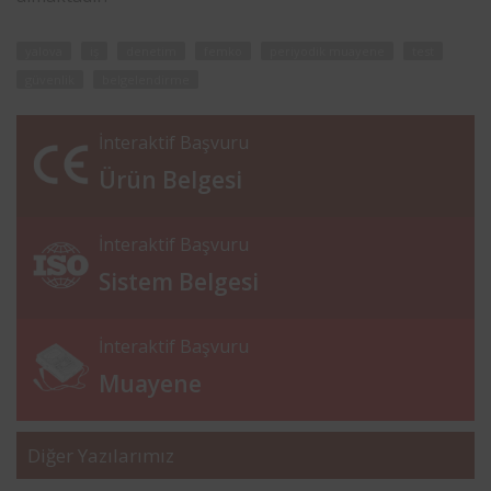
yalova
iş
denetim
femko
periyodik muayene
test
güvenlik
belgelendirme
İnteraktif Başvuru
Ürün Belgesi
İnteraktif Başvuru
Sistem Belgesi
İnteraktif Başvuru
Muayene
Diğer Yazılarımız