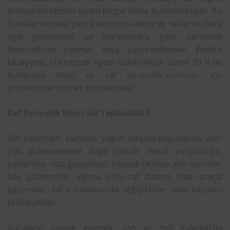
konularda hizmet veren birçok firma bulunmaktadır. Bu
firmalar montajı yaptıktan sonra depo ve raflar mutlaka
ilgili yönetmelik ve standartlara göre periyodik
kontrollerini yapmalı veya yaptırmalıdırlar.
Femko
Muayene
, Ülkemizde Aydın dahil olmak üzere 81 il de
kullanılan depo ve raf
periyodik kontrolü
için
profesyonel hizmet sunmaktadır.
Raf
Periyodik Kontrolü
Yapılmalıdır?
Raf sistemleri, zamana, yoğun çalışma koşullarına, aşırı
yük yüklenmesine bağlı olarak metal yorgunluğu,
paslanma, vida gevşemesi, kaynak çıkması gibi sorunlar
baş gösterebilir. Ayrıca kötü raf düzeni, olası araçla
çarpmalar, raf kurulumunda değişiklikler olası kazaları
tetikleyebilir.
Kazaların önüne geçmek, can ve mal güvenliğini