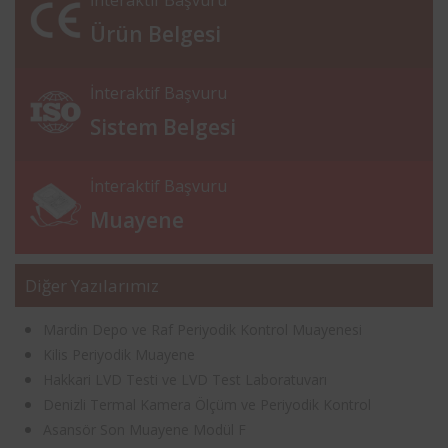
Ürün Belgesi
İnteraktif Başvuru
Sistem Belgesi
İnteraktif Başvuru
Muayene
Diğer Yazılarımız
Mardin Depo ve Raf Periyodik Kontrol Muayenesi
Kilis Periyodik Muayene
Hakkari LVD Testi ve LVD Test Laboratuvarı
Denizli Termal Kamera Ölçüm ve Periyodik Kontrol
Asansör Son Muayene Modül F