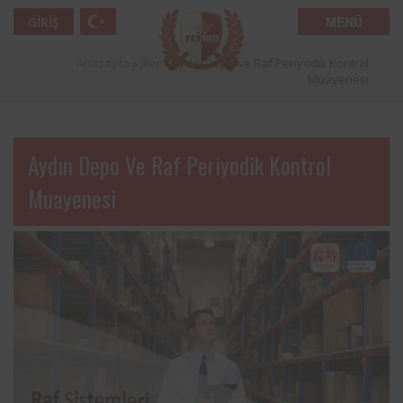
MENÜ
GIRIŞ
Anasayfa
»
İller
»
Aydın Depo ve Raf Periyodik Kontrol
Muayenesi
Aydın Depo Ve Raf Periyodik Kontrol
Muayenesi