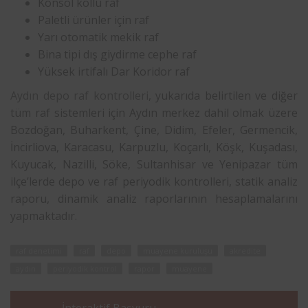
Konsol kollu raf
Paletli ürünler için raf
Yarı otomatik mekik raf
Bina tipi dış giydirme cephe raf
Yüksek irtifalı Dar Koridor raf
Aydın depo raf kontrolleri
, yukarıda belirtilen ve diğer
tüm raf sistemleri için Aydın merkez dahil olmak üzere
Bozdoğan, Buharkent, Çine, Didim, Efeler, Germencik,
İncirliova, Karacasu, Karpuzlu, Koçarlı, Köşk, Kuşadası,
Kuyucak, Nazilli, Söke, Sultanhisar ve Yenipazar tüm
ilçe’lerde depo ve raf periyodik kontrolleri, statik analiz
raporu, dinamik analiz raporlarının hesaplamalarını
yapmaktadır.
raf denetimi
raf
depo
muayene kuruluşu
akredite
aydın
periyodik kontrol
rapor
muayene
İnteraktif Başvuru