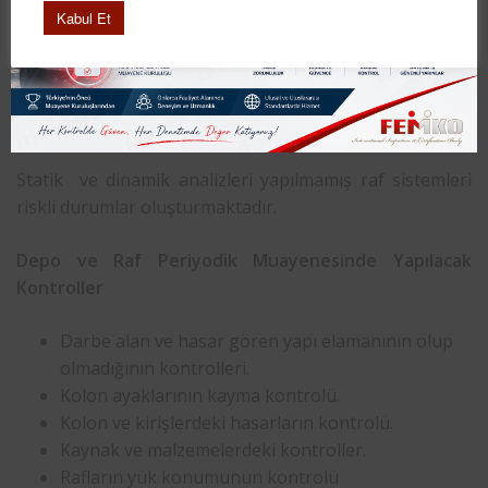
çeşitleri dikkate alınarak hazırlanmaktadır. Bilgisayar
Kabul Et
ortamında gerekli yazılımlar ışığında hesaplanarak
analiz edilir ve rapor oluşturulur. Rapor sonucunda raf
kurulumunun güçlendirilmesi gereken yerleri tespit
edilir.
Statik ve dinamik analizleri yapılmamış raf sistemleri
riskli durumlar oluşturmaktadır.
Depo ve Raf Periyodik Muayenesinde Yapılacak
Kontroller
Darbe alan ve hasar gören yapı elamanının olup
olmadığının kontrolleri.
Kolon ayaklarının kayma kontrolü.
Kolon ve kirişlerdeki hasarların kontrolü.
Kaynak ve malzemelerdeki kontroller.
Rafların yük konumunun kontrolü