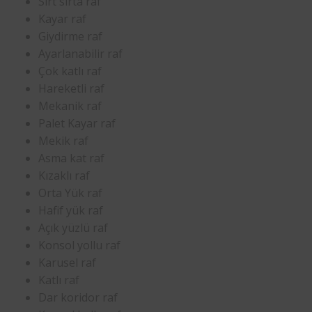
Sırt sırta raf
Kayar raf
Giydirme raf
Ayarlanabilir raf
Çok katlı raf
Hareketli raf
Mekanik raf
Palet Kayar raf
Mekik raf
Asma kat raf
Kızaklı raf
Orta Yük raf
Hafif yük raf
Açık yüzlü raf
Konsol yollu raf
Karusel raf
Katlı raf
Dar koridor raf