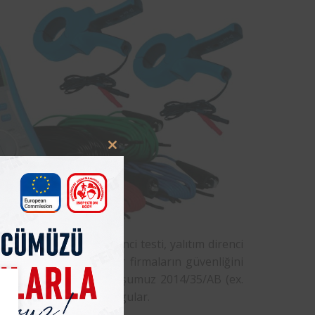
Close
this
module
m testi, izolasyon direnci testi, yalıtım direnci
adır. Yapılan bu testler firmaların güvenliğini
esti yapan
Femko
kuruluşumuz 2014/35/AB (ex.
lirttiğimiz testleri uygular.