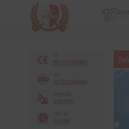
KURU
CE
Bal
BELGELENDİRME
ISO
BELGELENDİRME
PERİYODİK
Bir çiftçi kooperatifi olan v
KONTROL
markalarından Torku’nu
bulunan iş ekipmanların
TEST VE
kontrolleri Femko 
denetlenmektedir.
ÖLÇÜM