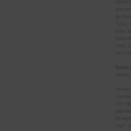
Elektr
alanlar
gerilim
Testi,
Bilye B
Yüksek 
testi, 
test hi
Balıkes
Femko B
Femko 
standar
için y
yapılac
deneyle
olan b