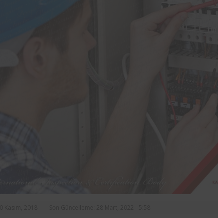
rasında, ilçe
markalarından Aynes Gıda bünye
n asansörlerin
bulunan iş ekipmanlarının peri
 2 yıl süre ile
kontrolleri Femko tarafı
denetlenmektedir.
30 Kasım, 2018
Son Güncelleme: 28 Mart, 2022 - 5:58