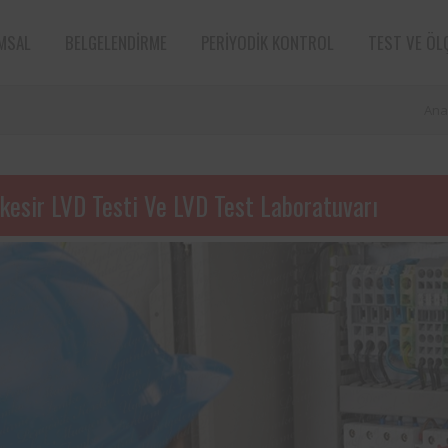
MSAL
BELGELENDIRME
PERIYODIK KONTROL
TEST VE ÖL
Ana
ıkesir LVD Testi Ve LVD Test Laboratuvarı
e sektörün öncü
Aksa Doğalgaz Dağıtım A.Ş. ile 
n bünyesinde
arasında, kurum bünyesinde bu
ın periyodik
ekipmanların periyodik kontro
tarafından
hususunda protokol sağlanmıştır.
Süt ve süt ürünleri sektörünün