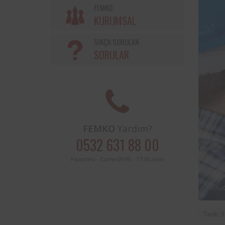
Söke Belediyesi ve Femko a
FEMKO
sınırları içerisinde buluna
KURUMSAL
periyodik kontrolleri hususunda
protokol imzalanmıştır.
SIKÇA SORULAN
SORULAR
FEMKO
Yardım?
0532 631 88 00
Pazartesi - Cuma 09:00 - 17:30 arası
Tarih: 