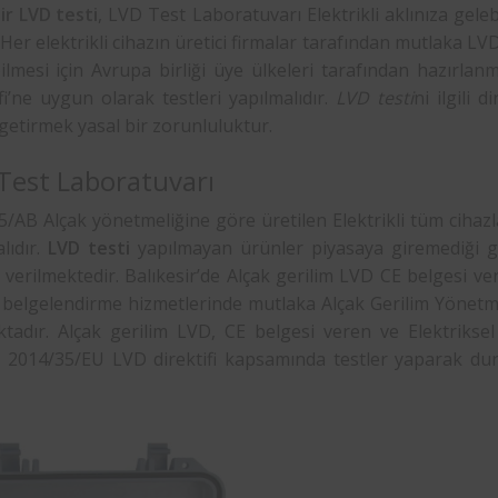
ir
LVD testi
, LVD Test Laboratuvarı Elektrikli aklınıza geleb
. Her elektrikli cihazın üretici firmalar tarafından mutlaka LVD 
ilmesi için Avrupa birliği üye ülkeleri tarafından hazırla
fi’ne uygun olarak testleri yapılmalıdır.
LVD testi
ni ilgili 
getirmek yasal bir zorunluluktur.
Test Laboratuvarı
/AB Alçak yönetmeliğine göre üretilen Elektrikli tüm cihazl
lıdır.
LVD testi
yapılmayan ürünler piyasaya giremediği gi
 verilmektedir. Balıkesir’de Alçak gerilim LVD CE belgesi 
e belgelendirme hizmetlerinde mutlaka Alçak Gerilim Yönet
tadır. Alçak gerilim LVD, CE belgesi veren ve Elektrikse
, 2014/35/EU LVD direktifi kapsamında testler yaparak dur