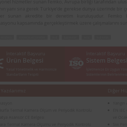
onel hizmetler sunan Femko, Avrupa birliği tarafından ulusl
ın yanı sıra gerek Türkiye’de gerekse dünya üzerinde bir ço
er sunan akredite bir denetim kuruluşudur. Femko lvd
tasyonu kapsamında gerçekleştirmek üzere çalışmalarını sü
 testleri
elektriksel testler
lvd
balıkesir
test
lvd testi
İnteraktif Başvuru
İnteraktif Başvuru
Ürün Belgesi
Sistem Belges
Yasal Yönetmelik ve Harmonize
İşletmenize En Uygun Yö
Standartların Tespiti
Sistemlerinin Belirlenmes
 Yazılarımız
Diğer Hi
ikasyon
Yangın 
lıurfa Termal Kamera Ölçüm ve Periyodik Kontrolü
EN IEC 6
atya Asansör CE Belgesi
ve Ocak
ara Termal Kamera Ölçümü ve Periyodik Kontrolü
Sıvı Pe