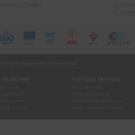
as Asansör CE Belgesi
Pistonl
Denetçi
rol Eğitim Belgelendirme Limited Şirketi
ELGELENDIRME
PERIYODIK MUAYENE
iği Sistemi
Periyodik Kontrol
enliği Sistemi
Kaldırma Ekipmanları
önetim Sistemi
Asansör Periyodik Muayene
enliği Sistemi
Teknik ve Elektriksel Ölçüm