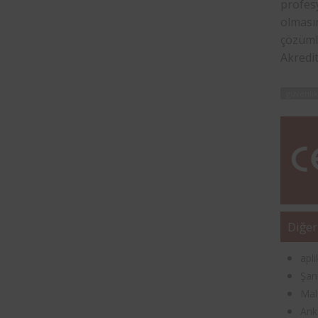
profesy
olmasın
çözüml
Akredi
güvenlik
Diğer
apl
Şan
Mal
Ank