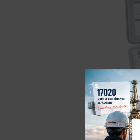
Balıkes
testi i
sağladı
2006/9