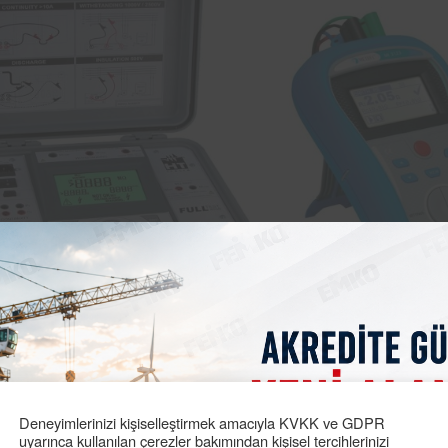
ir LVD kaçak akım testi, toprak sürekliliği testi, yüksek gerili
le firmamız hasar ve kazaları en aza indirmek için çalışmakt
ğı gibi kalitesini de arttırmaktadır. Balıkesir kaçak akım t
5/AT)
asansör
yönetmeliğine uygun hareket ederek aşağıda be
Deneyimlerinizi kişiselleştirmek amacıyla KVKK ve GDPR
uyarınca kullanılan çerezler bakımından kişisel tercihlerinizi