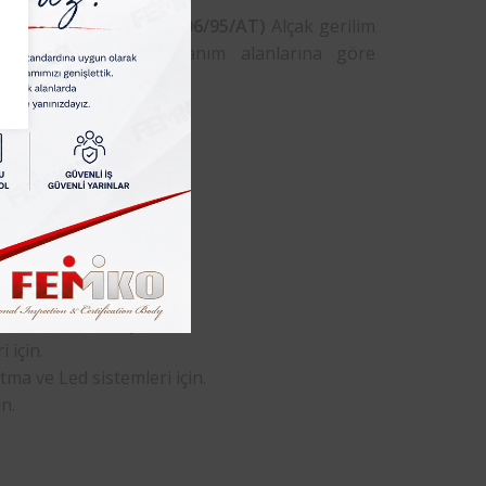
mko
,
2014/35/AB (ex.2006/95/AT)
Alçak gerilim
triksel cihazların kullanım alanlarına göre
.
trol cihazları için.
i cihazlar için.
ikli cihazlar için.
için.
 ve Led sistemleri için.
n.