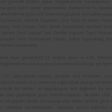
iksel güvenlik testleri yapan belgelendirme kuruluşumuz b
ına göre belirli testler geçmektedir. Balıkesir’de bu stand
 direktiflerine göre
LVD Elektriksel güvenlik testi
işlemi yapa
Topraklama
, Elektrik Dayanımı, Giriş Gücü ve Akımı, Yüz
asınç Testi, Deşarj Testi, Neme Dayanıklılık, Gerilimli Bö
Gerilim Testi, Yapısal Test, Gerilim Düşümü Testi, Kızaran 
Süreklilik Testi, Fonksiyonel Testler, Etiket Dayanıklılığı, 
zmetleri vermektedir.
ir
‘da Alçak gerilim(LVD CE belgesi veren ve LVD, Elektri
elgelendirme kuruluşumuz tüm elektrikli cihazlar için test
LVD Laboratuvarı olarak, akredite test hizmetleri suna
tlarının tespiti ürün ailelerine bağlı olarak veya genel stand
apılacak lvd testleri ve uygulanacak test değerleri bu çer
ak test çeşitliliğine göre belirlenmektedir. Akredite LVD 
ri ve yapılan testler sonucunda elde edilen verilere göre su
ir resmiyet kazanmaktadır. Alanında
uzman
kadrosu ve 