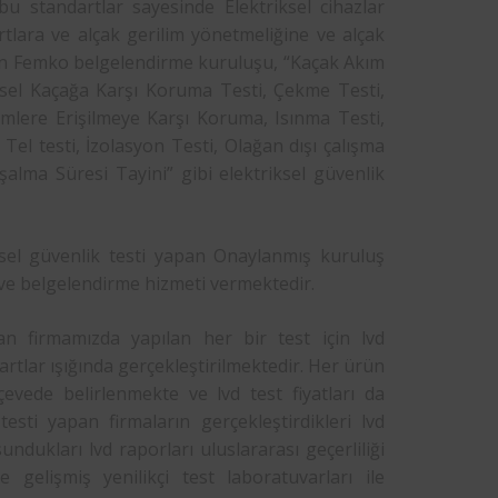
u standartlar sayesinde Elektriksel cihazlar
artlara ve alçak gerilim yönetmeliğine ve alçak
n Femko belgelendirme kuruluşu, “Kaçak Akım
eysel Kaçağa Karşı Koruma Testi, Çekme Testi,
lümlere Erişilmeye Karşı Koruma, Isınma Testi,
Tel testi, İzolasyon Testi, Olağan dışı çalışma
Boşalma Süresi Tayini” gibi elektriksel güvenlik
ksel güvenlik testi yapan Onaylanmış kuruluş
 ve belgelendirme hizmeti vermektedir.
n firmamızda yapılan her bir test için lvd
artlar ışığında gerçekleştirilmektedir. Her ürün
çevede belirlenmekte ve lvd test fiyatları da
testi yapan firmaların gerçekleştirdikleri lvd
ndukları lvd raporları uluslararası geçerliliği
gelişmiş yenilikçi test laboratuvarları ile