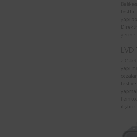
Balıkes
testtir
yapılab
Direkti
yerine 
LVD 
2014/35
yapılma
cezalar
test v
yapmak
Femko
iliştirir.