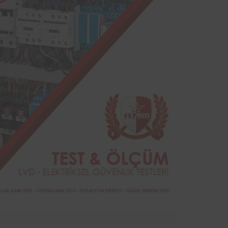
sinde
kurum bünyesinde bulunan ekipmanların
yodik
periyodik kontrolleri hususunda protokol
ndan
sağlanmıştır.