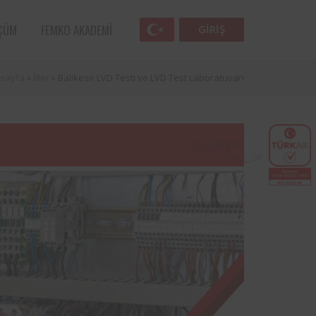
ÇÜM
FEMKO AKADEMI
GIRIŞ
sayfa
»
İller
»
Balıkesir LVD Testi ve LVD Test Laboratuvarı
Femko
Havacılık sektörünün öncü kuruluşlarından
lunan
SunExpress ile Femko arasında, denetim
lleri
hizmetlerinin uygulanması hususunda
anlaşma sağlamıştır.
 öncü
Türk Eğitim Vakfı ile Femko arasında,