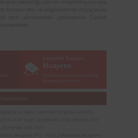
ararası tanınırlığı olan bir onaylanmış kuruluş
k firmanın test ve belgelendirme ihtiyaçlarına
 testi alanlarındaki çalışmalarını Türkak
rdürmektedir.
İnteraktif Başvuru
i
Muayene
netim
İş Ekipmanlarınızın Hangilerinde
i
Muayene Zorunludur?
zmetlerimiz
Algılama ve Alarm Sistemleri Periyodik Kontrolü
0335-2-36 Ticarî Tip Elektrikli Ocak, Elektrikli Fırın
 Elemanları LVD Testi
netrant Muayene (PT) – NDT (Tahribatsız Muayene)