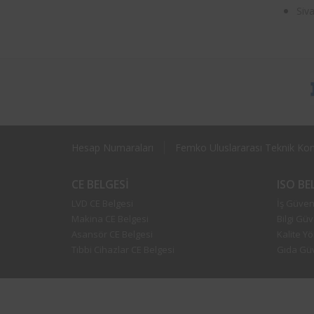
Siv
Hesap Numaraları
Femko Uluslararası Teknik Kont
CE BELGESI
ISO B
LVD CE Belgesi
İş Güvenl
Makina CE Belgesi
Bilgi Güv
Asansör CE Belgesi
Kalite Y
Tıbbi Cihazlar CE Belgesi
Gıda Güv