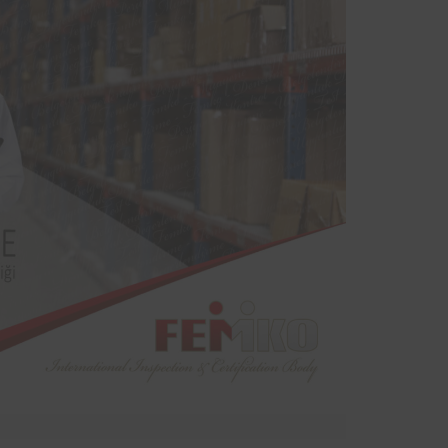
sinde
yodik
ndan