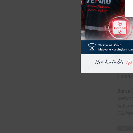
Bursa
d
tarafın
depo ve
devril
kontrol
6331 sa
Şartlar
gereken
riskli 
çıkmakt
Bursa 
periyo
Saklam
Türkiy
distoma