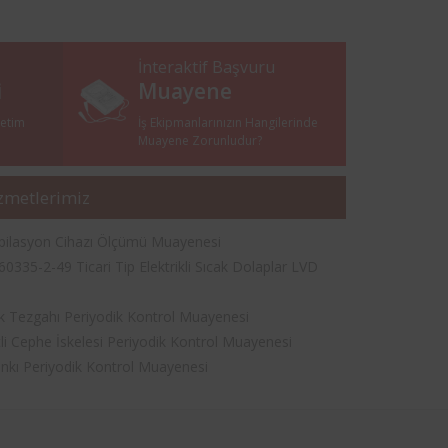
İnteraktif Başvuru
i
Muayene
netim
İş Ekipmanlarınızın Hangilerinde
i
Muayene Zorunludur?
zmetlerimiz
pilasyon Cihazı Ölçümü Muayenesi
60335-2-49 Ticari Tip Elektrikli Sıcak Dolaplar LVD
 Tezgahı Periyodik Kontrol Muayenesi
li Cephe İskelesi Periyodik Kontrol Muayenesi
nkı Periyodik Kontrol Muayenesi