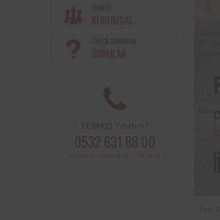
Söke Belediyesi ve Femko a
FEMKO
sınırları içerisinde buluna
KURUMSAL
periyodik kontrolleri hususunda
protokol imzalanmıştır.
SIKÇA SORULAN
SORULAR
FEMKO
Yardım?
0532 631 88 00
Pazartesi - Cuma 09:00 - 17:30 arası
Tarih: 