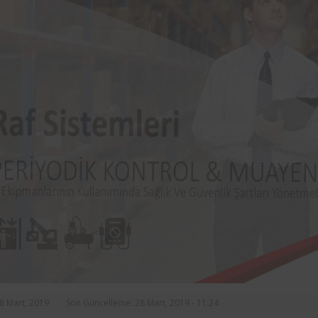
rasında, ilçe
markalarından Aynes Gıda bünye
n asansörlerin
bulunan iş ekipmanlarının peri
 2 yıl süre ile
kontrolleri Femko tarafı
denetlenmektedir.
28 Mart, 2019
Son Güncelleme: 28 Mart, 2019 - 11:24