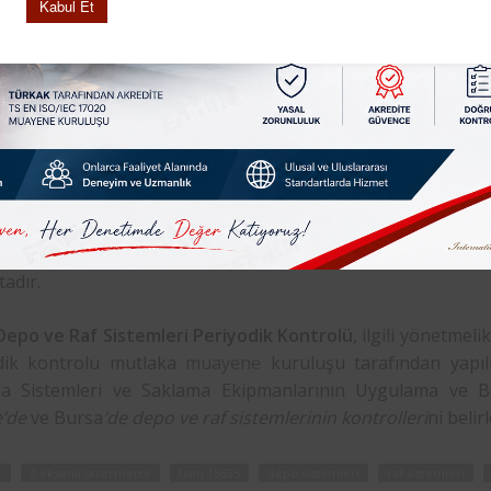
Kabul Et
a Depo ve Raf sistemlerinin, çok büyük ve ağır malzemeler
dan ilgili Yönetmelik ve standartlara göre periyodik kontro
 raflar üzerinde taşıdığı ağır yükler nedeni ile bir metal yor
mesi gibi ölümcül kazalara yol açabilir. Bursa ve tüm
leri
‘nin yapılması yasal bir zorunluluktur.
yılı “İş Sağlığı ve Güvenliği Kanunu” uyarınca çıkarılan “İş
ı Yönetmeliği”, işyerlerinde bulunan ekipmanların kullanımı 
 asgari şartları belirlemiştir. Bu kapsamda; Raf Sistemleri 
görülen ve yıllık
periyodik kontrolü
istenilen son zamanlarda
adır.
Depo ve Raf Sistemleri Periyodik Kontrolü
, ilgili yönetme
dik kontrolü mutlaka
muayene
kuruluşu tarafından yapılm
a Sistemleri ve Saklama Ekipmanlarının Uygulama ve Bak
e’de
ve Bursa
‘de depo ve raf sistemlerinin kontrolleri
ni belirl
t
3 eksenli lazermetre
tsen 15635
depo sistemleri
raf sistemleri