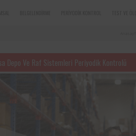
MSAL
BELGELENDIRME
PERIYODIK KONTROL
TEST VE ÖL
Anasayf
sa Depo Ve Raf Sistemleri Periyodik Kontrolü
e sektörün öncü
Aksa Doğalgaz Dağıtım A.Ş. ile 
n bünyesinde
arasında, kurum bünyesinde bu
ın periyodik
ekipmanların periyodik kontro
tarafından
hususunda protokol sağlanmıştır.
Süt ve süt ürünleri sektörünün