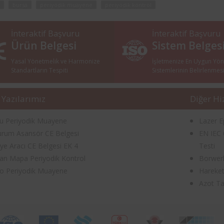
bursa
periyodik muayene
periyodik kontrol
İnteraktif Başvuru
İnteraktif Başvuru
Ürün Belgesi
Sistem Belges
Yasal Yönetmelik ve Harmonize
İşletmenize En Uygun Yö
Standartların Tespiti
Sistemlerinin Belirlenmes
 Yazılarımız
Diğer Hi
u Periyodik Muayene
Lazer E
urum Asansör CE Belgesi
EN IEC 
iye Aracı CE Belgesi EK 4
Testi
an Mapa Periyodik Kontrol
Borwerk
ko Periyodik Muayene
Hareket
Azot Ta