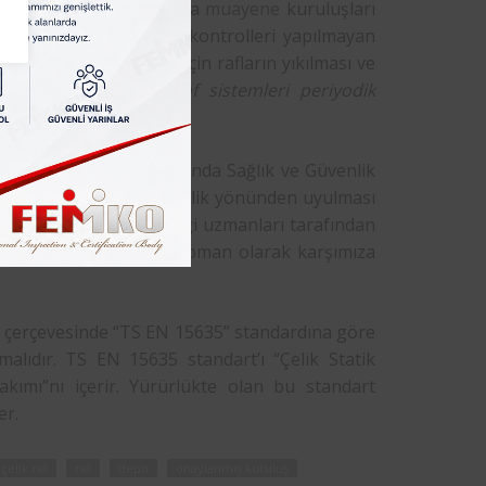
 taşıdıkları için mutlaka
muayene
kuruluşları
lleri yapılmalıdır. Zira kontrolleri yapılmayan
gunluğu oluşabileceği için rafların yıkılması ve
 Türkiye de
depo ve raf sistemleri periyodik
 Ekipmanlarının Kullanımında Sağlık ve Güvenlik
ile ilgili sağlık ve güvenlik yönünden uyulması
de firmaların iş güvenliği uzmanları tarafından
 sıkça karşılaşılan ekipman olarak karşımıza
lik çerçevesinde “TS EN 15635” standardına göre
alıdır. TS EN 15635 standart’ı “Çelik Statik
ımı”nı içerir. Yürürlükte olan bu standart
er.
çelik raf
raf
depo
onaylanmış kuruluş