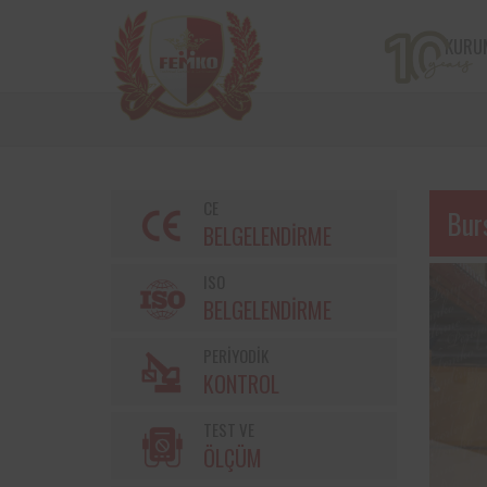
KURU
CE
Bur
BELGELENDİRME
ISO
BELGELENDİRME
PERİYODİK
Bir çiftçi kooperatifi olan v
KONTROL
markalarından Torku’nu
bulunan iş ekipmanların
TEST VE
kontrolleri Femko 
denetlenmektedir.
ÖLÇÜM