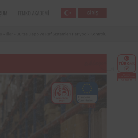
ÇÜM
FEMKO AKADEMI
GIRIŞ
a
»
İller
»
Bursa Depo ve Raf Sistemleri Periyodik Kontrolü
Femko
lunan
lleri
 öncü