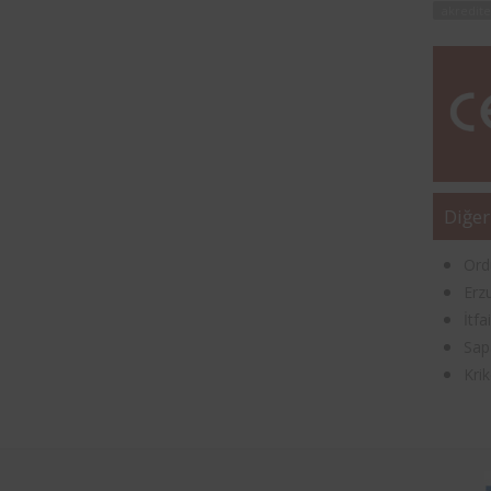
akredite
Diğer
Ord
Erz
İtfa
Sap
Kri