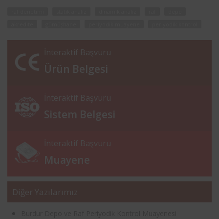
raf denetimi
statik analiz
dinamik analiz
raf
depo
akredite
gümüşhane
periyodik muayene
periyodik kontrol
İnteraktif Başvuru
Ürün Belgesi
İnteraktif Başvuru
Sistem Belgesi
İnteraktif Başvuru
Muayene
Diğer Yazılarımız
Burdur Depo ve Raf Periyodik Kontrol Muayenesi