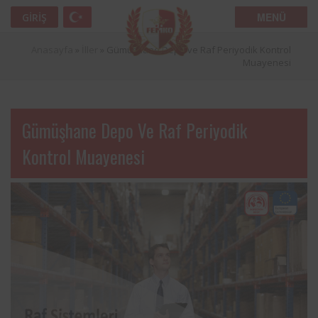
MENÜ
GIRIŞ
Anasayfa
»
İller
»
Gümüşhane Depo ve Raf Periyodik Kontrol
Muayenesi
Gümüşhane Depo Ve Raf Periyodik
Kontrol Muayenesi