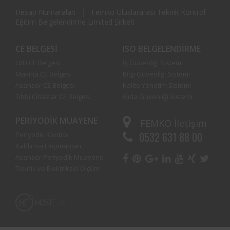
Hesap Numaraları
Femko Uluslararası Teknik Kontrol
Eğitim Belgelendirme Limited Şirketi
CE BELGESI
ISO BELGELENDIRME
LVD CE Belgesi
İş Güvenliği Sistemi
Makina CE Belgesi
Bilgi Güvenliği Sistemi
Asansör CE Belgesi
Kalite Yönetim Sistemi
Tıbbi Cihazlar CE Belgesi
Gıda Güvenliği Sistemi
PERIYODIK MUAYENE
FEMKO
İletişim
0532 631 88 00
Periyodik Kontrol
Kaldırma Ekipmanları
Asansör Periyodik Muayene
Teknik ve Elektriksel Ölçüm