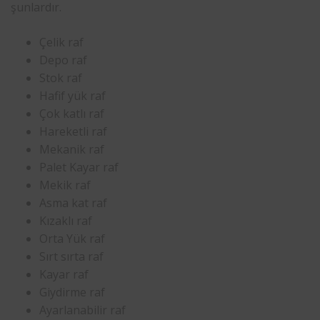
şunlardır.
Çelik raf
Depo raf
Stok raf
Hafif yük raf
Çok katlı raf
Hareketli raf
Mekanik raf
Palet Kayar raf
Mekik raf
Asma kat raf
Kızaklı raf
Orta Yük raf
Sırt sırta raf
Kayar raf
Giydirme raf
Ayarlanabilir raf