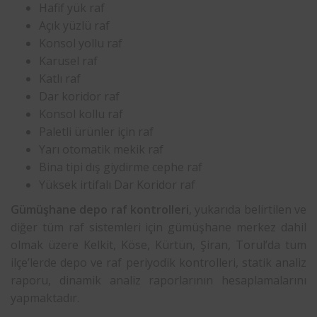
Hafif yük raf
Açık yüzlü raf
Konsol yollu raf
Karusel raf
Katlı raf
Dar koridor raf
Konsol kollu raf
Paletli ürünler için raf
Yarı otomatik mekik raf
Bina tipi dış giydirme cephe raf
Yüksek irtifalı Dar Koridor raf
Gümüşhane depo raf kontrolleri
, yukarıda belirtilen ve
diğer tüm raf sistemleri için gümüşhane merkez dahil
olmak üzere Kelkit, Köse, Kürtün, Şiran, Torul’da tüm
ilçe’lerde depo ve raf periyodik kontrolleri, statik analiz
raporu, dinamik analiz raporlarının hesaplamalarını
yapmaktadır.