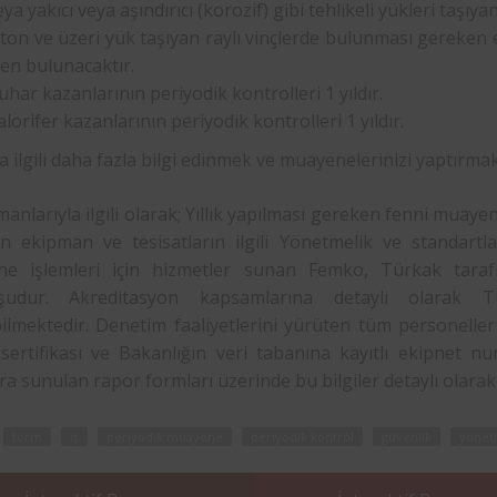
eya yakıcı veya aşındırıcı (korozif) gibi tehlikeli yükleri taşıya
 ton ve üzeri yük taşıyan raylı vinçlerde bulunması gereken el
ren bulunacaktır.
uhar kazanlarının periyodik kontrolleri 1 yıldır.
alorifer kazanlarının periyodik kontrolleri 1 yıldır.
 ilgili daha fazla bilgi edinmek ve muayenelerinizi yaptırmak
manlarıyla ilgili olarak; Yıllık yapılması gereken fenni muay
n ekipman ve tesisatların ilgili Yönetmelik ve standartl
e işlemleri için hizmetler sunan Femko, Türkak taraf
uşudur. Akreditasyon kapsamlarına detaylı olarak 
bilmektedir. Denetim faaliyetlerini yürüten tüm personeller
 sertifikası ve Bakanlığın veri tabanına kayıtlı ekipnet nu
ra sunulan rapor formları üzerinde bu bilgiler detaylı olarak
form
iş
periyodik muayene
periyodik kontrol
güvenlik
yönet