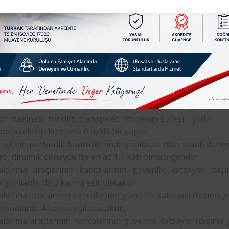
en az “1“ defa periyodik kontrollerini yaptırmakla yükü
mak istiyorsanız hemen
Femko
Artvin
Periyodik Muayene Fo
dik Muayene Süreleri
erindeki, İş ekipmanları ve makina’ların muayene süreleri aşağ
aldırma ve iletme ekipmanları süreleri 1 yıldır.
sansör
insan ve yük taşıyan, yürüyen merdiven ve yürüyen ba
tif makinesi, forklift, transpalet, lift bakım süresi 1 yıldır.
apı iskeleleri kontrolü 6 ay’da bir yapılır.
inçlerin periyodik kontrollerinde yapılacak olan statik den
atı, dinamik deneyde ise en az 1,1 katı olması gerekir.
aldırma araçlarının kancalarının güvenlik katsayısı (ta
lıştırılanlarda 3 katına eşit olacaktır.
aldırma araçlarının kancalarının güvenlik katsayısı (taşıma 
alışanlarda 4 katına eşit olacaktır.
aldırma araçlarının kancalarının güvenlik katsayısı (taşıma