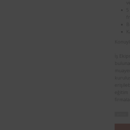
v
5
f
B
K
Konuyla
İş Ekip
buluna
muayen
kurul
erişile
eğitim
firmala
artvin