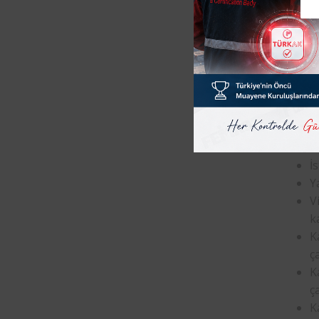
yılda 
yaptır
Periyo
İş yerl
K
A
İs
Y
V
k
K
ça
K
ç
K