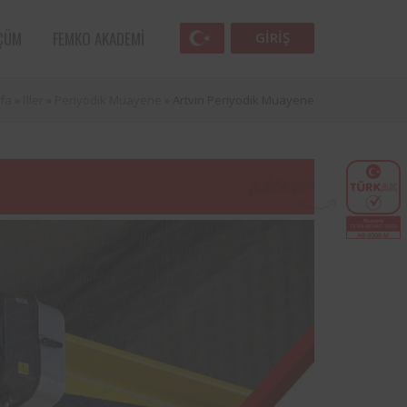
ÇÜM
FEMKO AKADEMI
GIRIŞ
fa
»
İller
»
Periyodik Muayene
»
Artvin Periyodik Muayene
Femko
lunan
lleri
 öncü