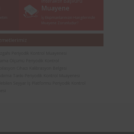
İnteraktif Başvuru
i
Muayene
netim
İş Ekipmanlarınızın Hangilerinde
i
Muayene Zorunludur?
zmetlerimiz
gahı Periyodik Kontrol Muayenesi
ama Ölçümü Periyodik Kontrol
pilasyon Cihazı Kalibrasyon Belgesi
dırma Tankı Periyodik Kontrol Muayenesi
ilebilen Seyyar İş Platformu Periyodik Kontrol
esi