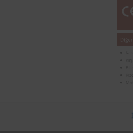
Diğer
Kas
Kır
Bil
Riz
Maki