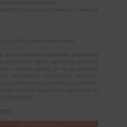
nlarda 5 katına eşit olacaktır.
ektrikli fren sayısı veya 1 elektrikli 1 mekanik
 için
FEMKO
yardım hattını arayınız.
ene, test ve kontroller kapsamında, işletmelerde
ar çerçevesinde ölçüm, denetim ve periyodik
ından akredite edilmiş bir A tipi muayene
Türk Akreditasyon kurumunun sitesinden
 periyodik kontrolerl alanında almış oldukları
marası dahilinde faaliyetlerini yürütmekte ve
 yer almaktadır.
melik