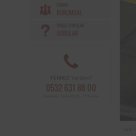
Söke Belediyesi ve Femko a
FEMKO
sınırları içerisinde buluna
KURUMSAL
periyodik kontrolleri hususunda
protokol imzalanmıştır.
SIKÇA SORULAN
SORULAR
FEMKO
Yardım?
0532 631 88 00
Pazartesi - Cuma 09:00 - 17:30 arası
Tarih: 