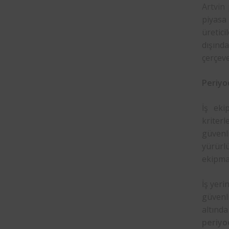
Artvin
piyasa
üretic
dışınd
çerçeve
Periyo
İş eki
kriterl
güvenl
yürürlü
ekipman
İş yeri
güvenli
altında
periyo