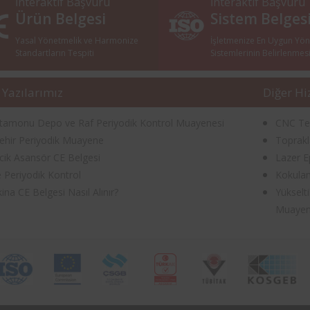
İnteraktif Başvuru
İnteraktif Başvuru
Ürün Belgesi
Sistem Belges
Yasal Yönetmelik ve Harmonize
İşletmenize En Uygun Yö
Standartların Tespiti
Sistemlerinin Belirlenmes
 Yazılarımız
Diğer Hi
tamonu Depo ve Raf Periyodik Kontrol Muayenesi
CNC Tez
şehir Periyodik Muayene
Toprakl
ecik Asansör CE Belgesi
Lazer E
e Periyodik Kontrol
Kokulan
na CE Belgesi Nasıl Alınır?
Yükselt
Muayen