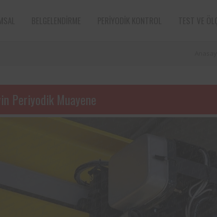
MSAL
BELGELENDIRME
PERIYODIK KONTROL
TEST VE ÖL
Anasay
vin Periyodik Muayene
e sektörün öncü
Aksa Doğalgaz Dağıtım A.Ş. ile 
n bünyesinde
arasında, kurum bünyesinde bu
ın periyodik
ekipmanların periyodik kontro
tarafından
hususunda protokol sağlanmıştır.
Süt ve süt ürünleri sektörünün