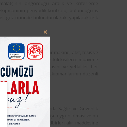
imalatçının öngördüğü aralık ve kriterlerde
ş ekipmanının
periyodik kontrolü
, bulunduğu iş
örler göz önünde bulundurularak, yapılacak risk
Close
this
module
 kullanılan herhangi bir makine, alet, tesis ve
temlere uygun olarak, yetkili kişilerce muayene
rının kayıt altına alınmasını ve yetkililer her
ltına almıştır. Tüm iş ekipmanlarının düzenli
kipmanlarının Kullanımında Sağlık ve Güvenlik
 ekipmanlarının yapılacak işe uygun olması ve bu
si için gerekli tüm tedbirleri alır maddesine