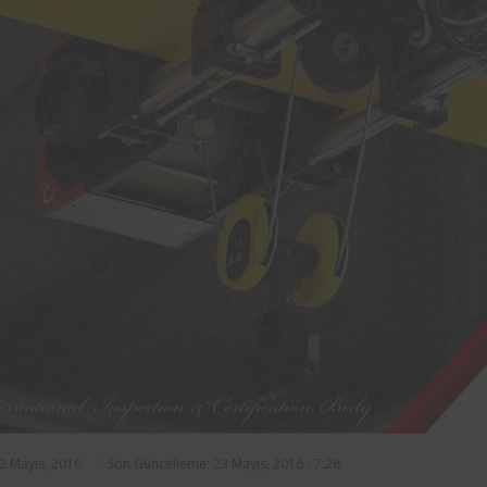
rasında, ilçe
markalarından Aynes Gıda bünye
n asansörlerin
bulunan iş ekipmanlarının peri
 2 yıl süre ile
kontrolleri Femko tarafı
denetlenmektedir.
12 Mayıs, 2016
Son Güncelleme: 23 Mayıs, 2016 - 7:28