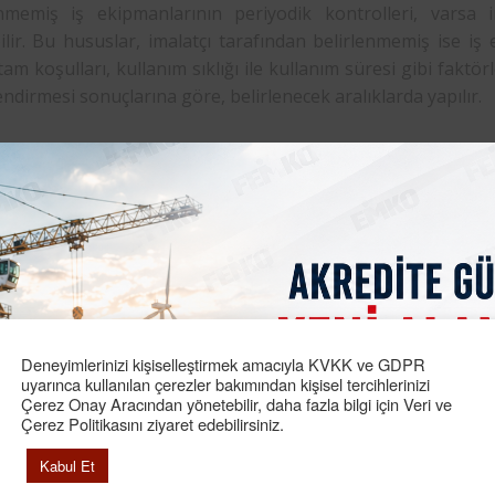
enmemiş iş ekipmanlarının periyodik kontrolleri, varsa 
ilir. Bu hususlar, imalatçı tarafından belirlenmemiş ise i
tam koşulları, kullanım sıklığı ile kullanım süresi gibi fakt
ndirmesi sonuçlarına göre, belirlenecek aralıklarda yapılır.
dik
Muayene
Nedir?
likte kısaca iş ekipmanı olarak tanımlanan işin yapılmasında
ın yine yönetmelikte öngörülen aralıklarda ve belirtilen yön
 Deney ve test faaliyetlerinin yapılmasını, kontrol sonuçla
ğinde gösterilmek üzere uygun şekilde saklanmasını hüküm a
nesine
periyodik muayene
denir.
Deneyimlerinizi kişiselleştirmek amacıyla KVKK ve GDPR
dik Muayene
Formu 2016, 2017
uyarınca kullanılan çerezler bakımından kişisel tercihlerinizi
Çerez Onay Aracından yönetebilir, daha fazla bilgi için Veri ve
ayılı iş sağlığı ve güvenliği kanunu kapsamına giren “İş E
Çerez Politikasını ziyaret edebilirsiniz.
ı Yönetmeliği” gereğince; İşveren, iş yerinde kullanılacak iş
Kabul Et
nın çalışanlara sağlık ve güvenlik yönünden zarar vermeme