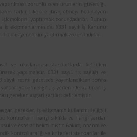
yaptırılması zorunlu olan ürünlerin güvenliği,
erini farklı ülkelere ihraç etmeyi hedefleyen
t işlemelerini yaptırmak zorundadırlar. Bunun
a iş ekipmanlarının da, 6331 sayılı İş Kanunu
iyodik muayenelerini yaptırmak zorundadırlar.
al ve uluslararası standartlarda belirtilen
lınarak yapılmalıdır. 6331 sayılı “İş sağlığı ve
28 sayılı resmi gazetede yayımlandıktan sonra
artları yönetmeliği” , iş yerlerinde bulunan iş
ası gereken asgari şartları belirlemiştir.
ari gerekler, iş ekipmanın kullanımı ile ilgili
bu kontrollerin hangi sıklıkla ve hangi şartlar
 usul ve esaslar belirtilmiştir. Bakım, onarım ve
odik kontrol
aralığı ve kriterleri standartlar ile