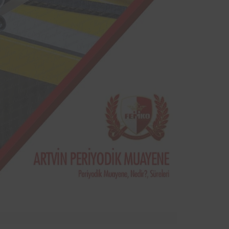
sinde
yodik
ndan