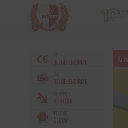
KURU
CE
Art
BELGELENDİRME
ISO
BELGELENDİRME
PERİYODİK
Bir çiftçi kooperatifi olan v
KONTROL
markalarından Torku’nu
bulunan iş ekipmanların
TEST VE
kontrolleri Femko 
denetlenmektedir.
ÖLÇÜM