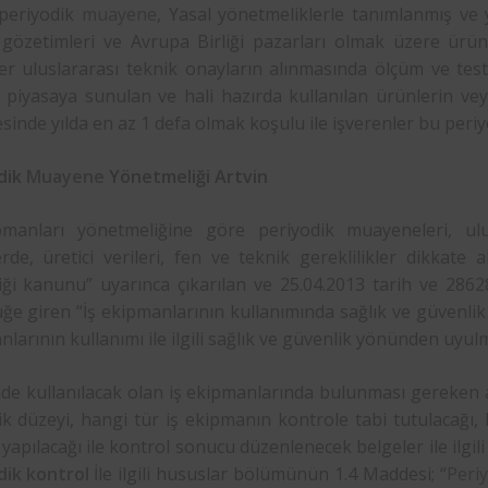
periyodik
muayene
, Yasal yönetmeliklerle tanımlanmış ve 
 gözetimleri ve Avrupa Birliği pazarları olmak üzere ürünl
iler uluslararası teknik onayların alınmasında ölçüm ve tes
a piyasaya sunulan ve hali hazırda kullanılan ürünlerin vey
sinde yılda en az 1 defa olmak koşulu ile işverenler bu per
dik
Muayene
Yönetmeliği Artvin
pmanları yönetmeliğine göre periyodik muayeneleri, ulus
erde, üretici verileri, fen ve teknik gereklilikler dikkate a
iği kanunu” uyarınca çıkarılan ve 25.04.2013 tarih ve 286
ğe giren “İş ekipmanlarının kullanımında sağlık ve güvenlik ş
larının kullanımı ile ilgili sağlık ve güvenlik yönünden uyulm
nde kullanılacak olan iş ekipmanlarında bulunması gereken asg
k düzeyi, hangi tür iş ekipmanın kontrole tabi tutulacağı, 
 yapılacağı ile kontrol sonucu düzenlenecek belgeler ile ilgili
dik kontrol
İle ilgili hususlar bölümünün 1.4 Maddesi; “
Periy