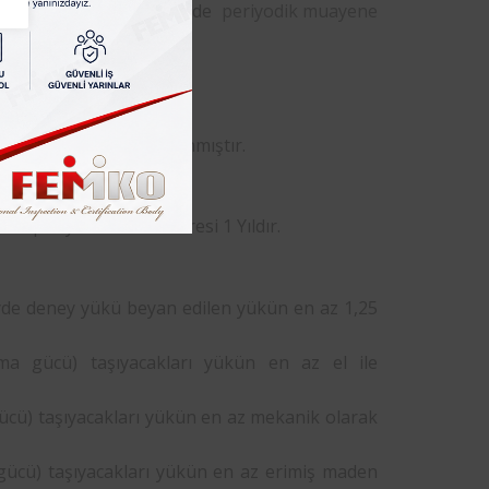
mlüdür. Sizde işletmenizde
periyodik muayene
rmu
‘nu doldurun.
ıda kısaca şöyle açıklanmıştır.
nt periyodik bakım süresi 1 Yıldır.
eyde deney yükü beyan edilen yükün en az 1,25
şıma gücü) taşıyacakları yükün en az el ile
gücü) taşıyacakları yükün en az mekanik olarak
 gücü) taşıyacakları yükün en az erimiş maden