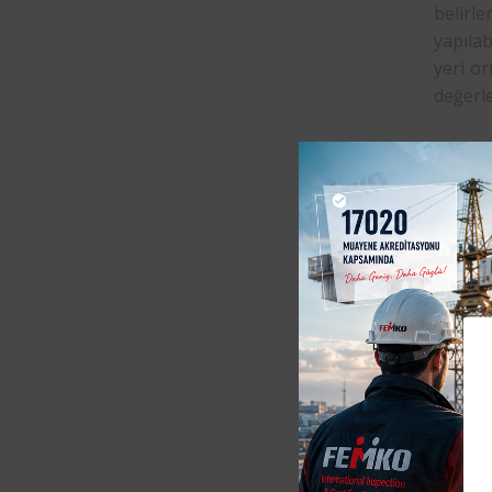
belirl
yapılab
yeri or
değerle
Periyo
Yönetme
tesisat
edilir.
istedi
muaye
Periyo
6331 s
Şartlar
ekipma