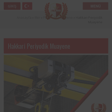
MENÜ
GIRIŞ
Anasayfa
»
İller
»
Periyodik Muayene
»
Hakkari Periyodik
Muayene
Hakkari Periyodik Muayene