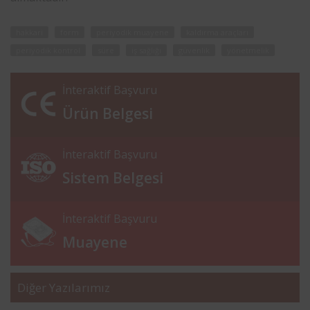
hakkari
form
periyodik muayene
kaldırma araçları
periyodik kontrol
süre
iş sağlığı
güvenlik
yönetmelik
İnteraktif Başvuru
Ürün Belgesi
İnteraktif Başvuru
Sistem Belgesi
İnteraktif Başvuru
Muayene
Diğer Yazılarımız