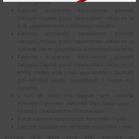
olması gerekir.
Kaldırma araçlarının kancalarının güvenlik
katsayısı (taşıma gücü) taşıyacakları yükün en az
el ile çalıştırılanlarda 3 katına eşit olacaktır.
Kaldırma araçlarının kancalarının güvenlik
katsayısı (taşıma gücü) taşıyacakları yükün en az
mekanik olarak çalışanlarda 4 katına eşit olacaktır.
Kaldırma araçlarının kancalarının güvenlik
katsayısı (taşıma gücü) taşıyacakları yükün en az
erimiş maden veya yakıcı veya aşındırıcı (korozif)
gibi tehlikeli yükleri taşıyanlarda 5 katına eşit
olacaktır.
5 ton ve üzeri yük taşıyan raylı vinçlerde
bulunması gereken elektrikli fren sayısı veya 1
elektrikli 1 mekanik fren bulunacaktır.
Buhar kazanlarının periyodik kontrolleri 1 yıldır.
Kalorifer kazanlarının periyodik kontrolleri 1 yıldır.
Konuyla ilgili daha fazla bilgi edinmek ve