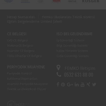
Hesap Numaraları
Femko Uluslararası Teknik Kontrol
Eğitim Belgelendirme Limited Şirketi
CE BELGESI
ISO BELGELENDIRME
LVD CE Belgesi
İş Güvenliği Sistemi
Makina CE Belgesi
Bilgi Güvenliği Sistemi
Asansör CE Belgesi
Kalite Yönetim Sistemi
Tıbbi Cihazlar CE Belgesi
Gıda Güvenliği Sistemi
PERIYODIK MUAYENE
FEMKO
İletişim
0532 631 88 00
Periyodik Kontrol
Kaldırma Ekipmanları
Asansör Periyodik Muayene
Teknik ve Elektriksel Ölçüm