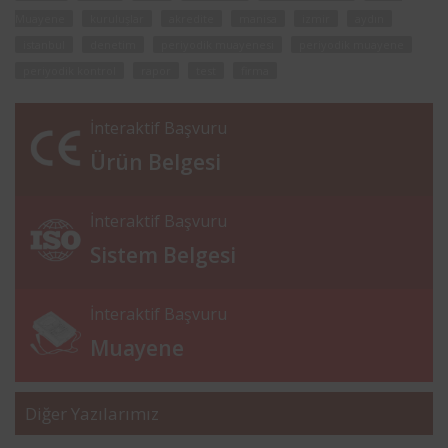
Muayene
kuruluşlar
akredite
manisa
izmir
aydın
istanbul
denetim
periyodik muayenesi
periyodik muayene
periyodik kontrol
rapor
test
firma
İnteraktif Başvuru
Ürün Belgesi
İnteraktif Başvuru
Sistem Belgesi
İnteraktif Başvuru
Muayene
Diğer Yazılarımız