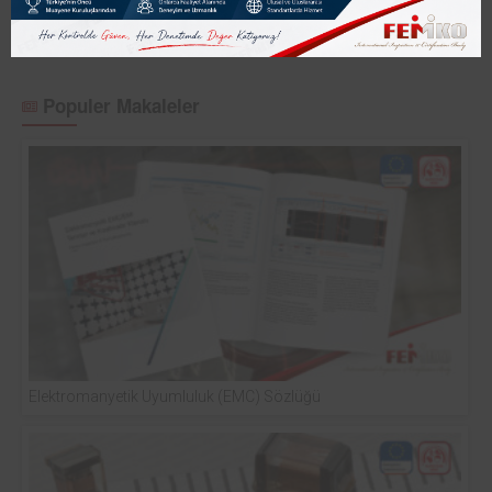
Nesime Akgöz
Kontrolsüz Kontroller...
Populer Makaleler
Elektromanyetik Uyumluluk (EMC) Sözlüğü