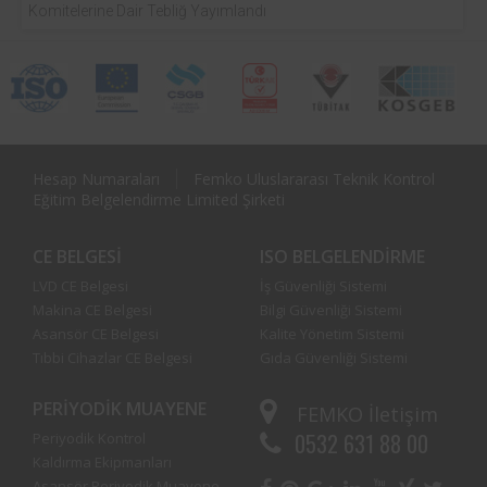
Komitelerine Dair Tebliğ Yayımlandı
Hesap Numaraları
Femko Uluslararası Teknik Kontrol
Eğitim Belgelendirme Limited Şirketi
CE BELGESI
ISO BELGELENDIRME
LVD CE Belgesi
İş Güvenliği Sistemi
Makina CE Belgesi
Bilgi Güvenliği Sistemi
Asansör CE Belgesi
Kalite Yönetim Sistemi
Tıbbi Cihazlar CE Belgesi
Gıda Güvenliği Sistemi
PERIYODIK MUAYENE
FEMKO
İletişim
0532 631 88 00
Periyodik Kontrol
Kaldırma Ekipmanları
Asansör Periyodik Muayene