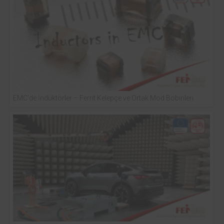
EMC’de İndüktörler – Ferrit Kelepçe ve Ortak Mod Bobinleri