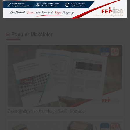
Nesime Akgöz
Kontrolsüz Kontroller...
Populer Makaleler
Elektromanyetik Uyumluluk (EMC) Sözlüğü