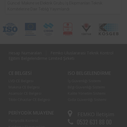
Güncel: Makine ve Elektrik Grubu İş Ekipmanları Teknik
Komitelerine Dair Tebliğ Yayımlandı
Hesap Numaraları
Femko Uluslararası Teknik Kontrol
Eğitim Belgelendirme Limited Şirketi
CE BELGESI
ISO BELGELENDIRME
LVD CE Belgesi
İş Güvenliği Sistemi
Makina CE Belgesi
Bilgi Güvenliği Sistemi
Asansör CE Belgesi
Kalite Yönetim Sistemi
Tıbbi Cihazlar CE Belgesi
Gıda Güvenliği Sistemi
PERIYODIK MUAYENE
FEMKO
İletişim
0532 631 88 00
Periyodik Kontrol
Kaldırma Ekipmanları