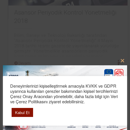
Asansör Periyodik Kontrol Yönetmeliği
2018
Bilim, Sanayi ve Teknoloji Bakanlığı tarafından
“Asansör Periyodik Kontrol Yönetmeliği” 4 Mayıs
2018 tarihli resmi gazetede yayımlanarak yürürlüğe
girmiştir. Yönetmelikle asansörlerin periyodik
kontrolüne ilişkin usul ve esaslarla asansör
Devamı
Clo
this
mod
Yazarlarımız
Deneyimlerinizi kişiselleştirmek amacıyla KVKK ve GDPR
uyarınca kullanılan çerezler bakımından kişisel tercihlerinizi
Esra Maden
Çerez Onay Aracından yönetebilir, daha fazla bilgi için Veri
ve Çerez Politikasını ziyaret edebilirsiniz.
Hayat Kurtaran Röle!...
Kabul Et
Koray Gündoğdu
Elektromanyetik Uyumluluk (EMC) Sözlüğü...