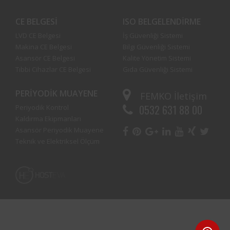
CE BELGESI
ISO BELGELENDIRME
LVD CE Belgesi
İş Güvenliği Sistemi
Makina CE Belgesi
Bilgi Güvenliği Sistemi
Asansör CE Belgesi
Kalite Yönetim Sistemi
Tıbbi Cihazlar CE Belgesi
Gıda Güvenliği Sistemi
PERIYODIK MUAYENE
FEMKO
İletişim
0532 631 88 00
Periyodik Kontrol
Kaldırma Ekipmanları
Asansör Periyodik Muayene
Teknik ve Elektriksel Ölçüm