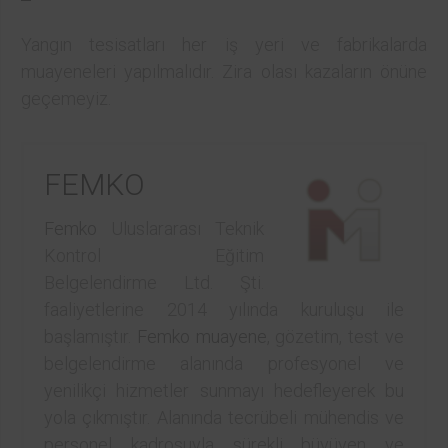
Yangın tesisatları her iş yeri ve fabrikalarda
muayeneleri yapılmalıdır. Zira olası kazaların önüne
geçemeyiz.
FEMKO
Femko
Uluslararası Teknik
Kontrol Eğitim
Belgelendirme Ltd. Şti.
faaliyetlerine 2014 yılında kuruluşu ile
başlamıştır.
Femko
muayene
, gözetim, test ve
belgelendirme alanında profesyonel ve
yenilikçi hizmetler sunmayı hedefleyerek bu
yola çıkmıştır. Alanında tecrübeli mühendis ve
personel kadrosuyla sürekli büyüyen ve