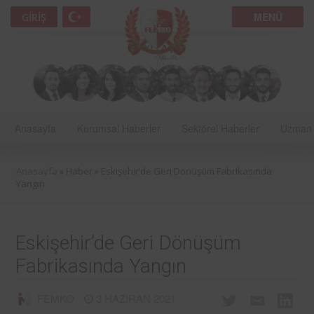
MENÜ
GIRIŞ
Anasayfa
Kurumsal Haberler
Sektörel Haberler
Uzman 
Anasayfa
» Haber »
Eskişehir’de Geri Dönüşüm Fabrikasında
Yangın
Eskişehir’de Geri Dönüşüm
Fabrikasında Yangın
FEMKO
3 HAZIRAN 2021