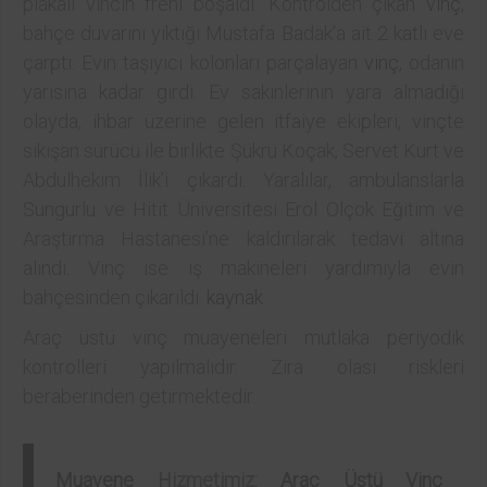
plakalı vincin freni boşaldı. Kontrolden çıkan
vinç
,
bahçe duvarını yıktığı Mustafa Badak’a ait 2 katlı eve
çarptı. Evin taşıyıcı kolonları parçalayan
vinç
, odanın
yarısına kadar girdi. Ev sakinlerinin yara almadığı
olayda, ihbar üzerine gelen itfaiye ekipleri, vinçte
sıkışan sürücü ile birlikte Şükrü Koçak, Servet Kurt ve
Abdulhekim İlik’i çıkardı. Yaralılar, ambulanslarla
Sungurlu ve Hitit Üniversitesi Erol Olçok Eğitim ve
Araştırma Hastanesi’ne kaldırılarak tedavi altına
alındı. Vinç ise iş makineleri yardımıyla evin
bahçesinden çıkarıldı.
kaynak
Araç üstü vinç muayeneleri mutlaka periyodik
kontrolleri yapılmalıdır. Zira olası riskleri
beraberinden getirmektedir.
Muayene
Hizmetimiz:
Araç Üstü Vinç