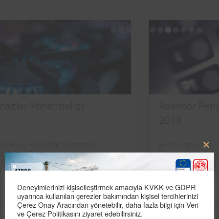
Asansör Periyodik Kontrol Yönetmeliği
2018
Bilim, Sanayi ve Teknoloji Bakanlığı tarafından
Clo
“Asansör Periyodik Kontrol Yönetmeliği” 4 Mayıs
this
2018 tarihli resmi gazetede yayımlanarak yürürlüğe
girmiştir. Yönetmelikle asansörlerin periyodik
mod
kontrolüne ilişkin usul ve esaslarla asansör
Deneyimlerinizi kişiselleştirmek amacıyla KVKK ve GDPR
Devamı
uyarınca kullanılan çerezler bakımından kişisel tercihlerinizi
Çerez Onay Aracından yönetebilir, daha fazla bilgi için Veri
ve Çerez Politikasını ziyaret edebilirsiniz.