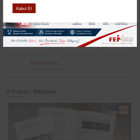
Yazarlarımız
Kabul Et
Esra Maden
Hayat Kurtaran Röle!...
Koray Gündoğdu
Elektromanyetik Uyumluluk (EMC) Sözlüğü...
Nesime Akgöz
Kontrolsüz Kontroller...
Populer Makaleler