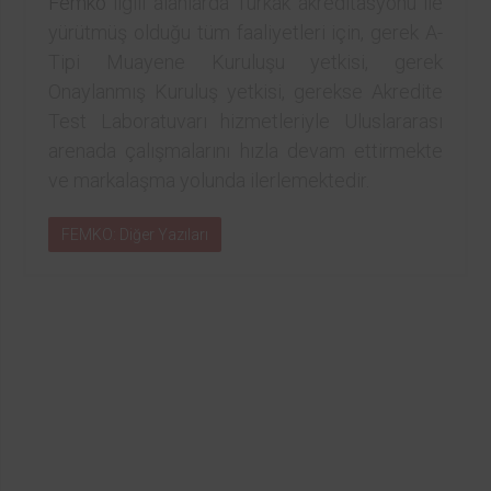
Femko
ilgili alanlarda Türkak akreditasyonu ile
yürütmüş olduğu tüm faaliyetleri için, gerek A-
Tipi Muayene Kuruluşu yetkisi, gerek
Onaylanmış Kuruluş yetkisi, gerekse Akredite
Test Laboratuvarı hizmetleriyle Uluslararası
arenada çalışmalarını hızla devam ettirmekte
ve markalaşma yolunda ilerlemektedir.
FEMKO: Diğer Yazıları