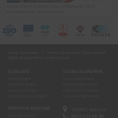
Güncel: Makine ve Elektrik Grubu İş Ekipmanları Teknik
Komitelerine Dair Tebliğ Yayımlandı
Hesap Numaraları
Femko Uluslararası Teknik Kontrol
Eğitim Belgelendirme Limited Şirketi
CE BELGESI
ISO BELGELENDIRME
LVD CE Belgesi
İş Güvenliği Sistemi
Makina CE Belgesi
Bilgi Güvenliği Sistemi
Asansör CE Belgesi
Kalite Yönetim Sistemi
Tıbbi Cihazlar CE Belgesi
Gıda Güvenliği Sistemi
PERIYODIK MUAYENE
FEMKO
İletişim
0532 631 88 00
Periyodik Kontrol