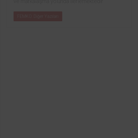
ve markalaşma yolunda ilerlemektedir.
FEMKO: Diğer Yazıları