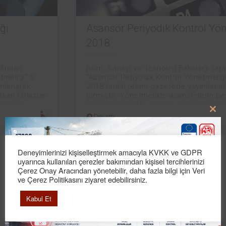
Asansör Periyodik Kontrol Yönetmeliği
2018
Bilim, Sanayi ve Teknoloji Bakanlığı tarafından
“Asansör Periyodik Kontrol Yönetmeliği” 4 Mayıs
2018 tarihli resmi gazetede yayımlanarak yürürlüğe
girmiştir. Yönetmelikle asansörlerin periyodik
kontrolüne ilişkin usul ve esaslarla asansör
Clo
Devamı
this
mod
Yazarlarımız
Deneyimlerinizi kişiselleştirmek amacıyla KVKK ve GDPR
uyarınca kullanılan çerezler bakımından kişisel tercihlerinizi
Çerez Onay Aracından yönetebilir, daha fazla bilgi için Veri
Esra Maden
ve Çerez Politikasını ziyaret edebilirsiniz.
Hayat Kurtaran Röle!...
Kabul Et
Koray Gündoğdu
Elektromanyetik Uyumluluk (EMC) Sözlüğü...