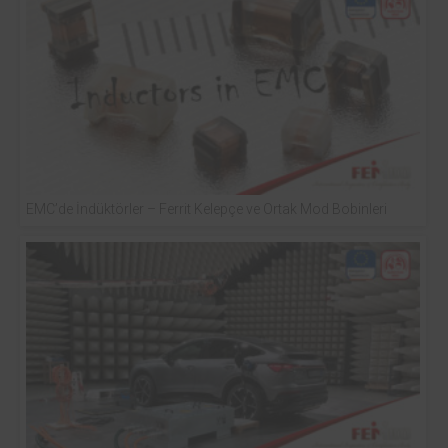
EMC’de İndüktörler – Ferrit Kelepçe ve Ortak Mod Bobinleri