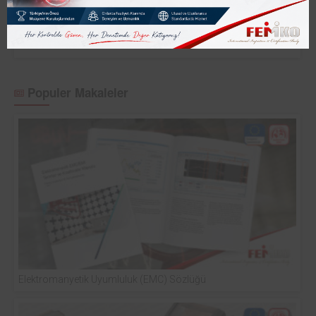
Nesime Akgöz
Kontrolsüz Kontroller...
Populer Makaleler
Elektromanyetik Uyumluluk (EMC) Sözlüğü