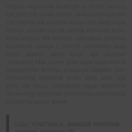
mobilya mağazasına kardeşiyle ile birlikte alışveriş
için giren İran uyruklu Rasoul Jahaniabed mağazanın
2’nci katında yük asansörü kapısını açtı. Aldığı küçük
mobilya eşyasını koymak istediği asansörün birinci
katta olduğunu fark etmeyen Jahaniabed, dengesini
kaybederek yaklaşık 2 metrelik yükseklikten aşağı
düştü.
Asansör
kabini içinde ağır yaralanan
Jahaniabed, ihbar üzerine gelen sağlık ekiplerince ilk
müdahalesinin ardından ambulansla
Eskişehir
Şehir
Hastanesi’ne kaldırılarak tedavi altına alındı. Ağır
yaralı olan Rasoul Jahaniabedin hayati tehlikesinin
devam ettiği öğrenilirken, polisin olayla ilgili başlattığı
soruşturma sürüyor.
kaynak
İLGİLİ YÖNETMELİK:
ASANSÖR PERİYODİK