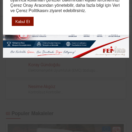
kontrolüne ilişkin usul ve esaslarla asansör
Çerez Onay Aracından yönetebilir, daha fazla bilgi için Veri
ve Çerez Politikasını ziyaret edebilirsiniz.
Devamı
Kabul Et
Yazarlarımız
Esra Maden
Hayat Kurtaran Röle!...
Koray Gündoğdu
Elektromanyetik Uyumluluk (EMC) Sözlüğü...
Nesime Akgöz
Kontrolsüz Kontroller...
Populer Makaleler