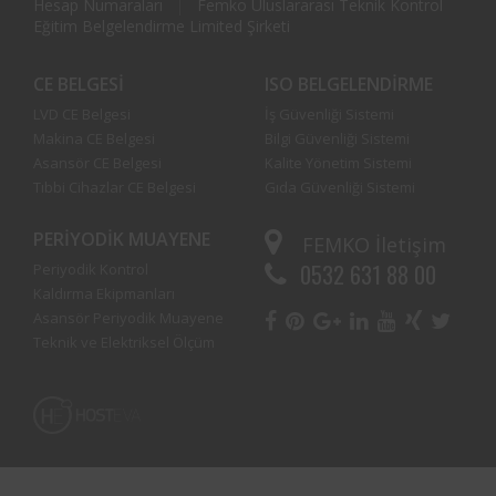
Hesap Numaraları
Femko Uluslararası Teknik Kontrol
Eğitim Belgelendirme Limited Şirketi
CE BELGESI
ISO BELGELENDIRME
LVD CE Belgesi
İş Güvenliği Sistemi
Makina CE Belgesi
Bilgi Güvenliği Sistemi
Asansör CE Belgesi
Kalite Yönetim Sistemi
Tıbbi Cihazlar CE Belgesi
Gıda Güvenliği Sistemi
PERIYODIK MUAYENE
FEMKO
İletişim
0532 631 88 00
Periyodik Kontrol
Kaldırma Ekipmanları
Asansör Periyodik Muayene
Teknik ve Elektriksel Ölçüm