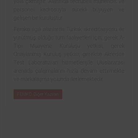
yola çıkmıştır. Alanında tecrübeli mühendis ve
personel kadrosuyla sürekli büyüyen ve
gelişen bir kuruluştur.
Femko
ilgili alanlarda Türkak akreditasyonu ile
yürütmüş olduğu tüm faaliyetleri için, gerek A-
Tipi Muayene Kuruluşu yetkisi, gerek
Onaylanmış Kuruluş yetkisi, gerekse Akredite
Test Laboratuvarı hizmetleriyle Uluslararası
arenada çalışmalarını hızla devam ettirmekte
ve markalaşma yolunda ilerlemektedir.
FEMKO: Diğer Yazıları