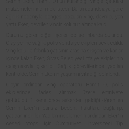
Semih Eken, Hamit Ö.’nün kullandığı vinçle çatıdaki
malzemeleri indirmek istedi. Bu sırada iddiaya göre
ağırlık nedeniyle dengesi bozulan
vinç
, devrilip, yan
yattı. Eken, devrilen vincin kolunun altında kaldı.
Durumu gören diğer işçiler, polise ihbarda bulundu.
Olay yerine sağlık, polis ve itfaiye ekipleri sevk edildi.
Vinç
kolu ile fabrika çatısının arasına sıkışan ve kanlar
içinde kalan Eken, Sivas Belediyesi itfaiye ekiplerinin
çalışmasıyla çıkarıldı. Sağlık görevlilerince yapılan
kontrolde, Semih Eken’in yaşamını yitirdiği belirlendi.
Olayın ardından
vinç
operatörü Hamit Ö., polis
ekiplerince ifadesi alınmak üzere emniyete
götürüldü. 1 sene önce askerden geldiği öğrenilen
Semih Eken’in cansız bedeni, halatlara bağlanıp,
çatıdan indirildi. Yapılan incelemenin ardından Eken’in
cesedi otopsi için Cumhuriyet Üniversitesi Tıp