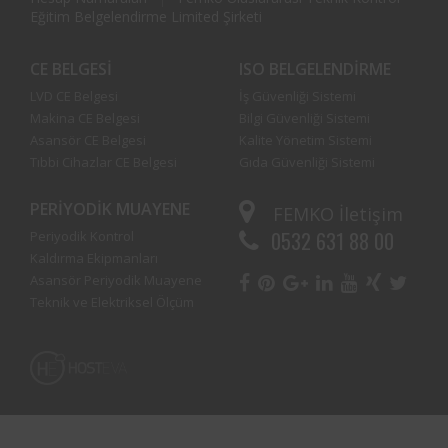
Eğitim Belgelendirme Limited Şirketi
CE BELGESI
ISO BELGELENDIRME
LVD CE Belgesi
İş Güvenliği Sistemi
Makina CE Belgesi
Bilgi Güvenliği Sistemi
Asansör CE Belgesi
Kalite Yönetim Sistemi
Tıbbi Cihazlar CE Belgesi
Gıda Güvenliği Sistemi
PERIYODIK MUAYENE
FEMKO
İletişim
0532 631 88 00
Periyodik Kontrol
Kaldırma Ekipmanları
Asansör Periyodik Muayene
Teknik ve Elektriksel Ölçüm