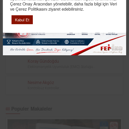
kontrolüne ilişkin usul ve esaslarla asansör
Çerez Onay Aracından yönetebilir, daha fazla bilgi için Veri
ve Çerez Politikasını ziyaret edebilirsiniz.
Devamı
Kabul Et
Yazarlarımız
Esra Maden
Hayat Kurtaran Röle!...
Koray Gündoğdu
Elektromanyetik Uyumluluk (EMC) Sözlüğü...
Nesime Akgöz
Kontrolsüz Kontroller...
Populer Makaleler