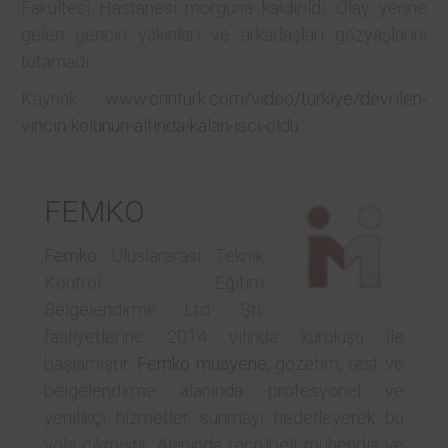
Fakültesi Hastanesi morguna kaldırıldı. Olay yerine
gelen gencin yakınları ve arkadaşları gözyaşlarını
tutamadı.
Kaynak:
www.cnnturk.com/video/turkiye/devrilen-
vincin-kolunun-altinda-kalan-isci-oldu
FEMKO
Femko
Uluslararası Teknik
Kontrol Eğitim
Belgelendirme Ltd. Şti.
faaliyetlerine 2014 yılında kuruluşu ile
başlamıştır.
Femko
muayene
, gözetim, test ve
belgelendirme alanında profesyonel ve
yenilikçi hizmetler sunmayı hedefleyerek bu
yola çıkmıştır. Alanında tecrübeli mühendis ve