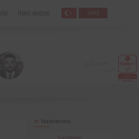
ÇÜM
FEMKO AKADEMI
GIRIŞ
Femko
Havacılık sektörünün öncü kuruluşlarından
lunan
SunExpress ile Femko arasında, denetim
lleri
hizmetlerinin uygulanması hususunda
Yazarlarımız
anlaşma sağlamıştır.
 öncü
Türk Eğitim Vakfı ile Femko arasında,
Esra Maden