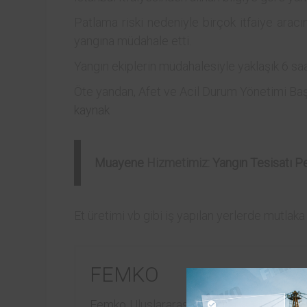
Patlama riski nedeniyle birçok itfaiye aracın
yangına müdahale etti.
Yangın ekiplerin müdahalesiyle yaklaşık 6 sa
Öte yandan, Afet ve Acil Durum Yönetimi Baş
kaynak
Muayene
Hizmetimiz:
Yangın Tesisatı Pe
Et üretimi vb gibi iş yapılan yerlerde mutlaka 
FEMKO
Femko
Uluslararası Teknik Kontrol Eğitim