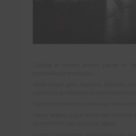
Tuzla’da et ürünleri üretimi yapılan bir fa
müdahalesiyle söndürüldü.
Alınan bilgiye göre, Tepeören Mahallesi Es
üzerine kurulu fabrikanın bir kısmında henüz 
Durumun bildirilmesi üzerine olay yerine çok sa
İtfaiye ekipleri yoğun dumandan etkilenen bi
sevk edilirken, bazı çalışanlar ağladı.
İstanbul İtfaiyesinden alınan bilgiye göre ya