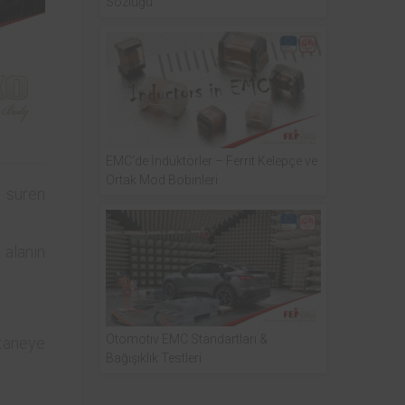
Sözlüğü
EMC’de İndüktörler – Ferrit Kelepçe ve
Ortak Mod Bobinleri
t süren
 alanın
Otomotiv EMC Standartları &
staneye
Bağışıklık Testleri