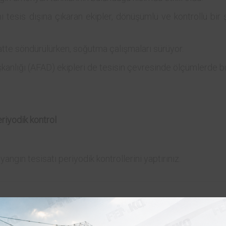
ı tesis dışına çıkaran ekipler, dönüşümlü ve kontrollü bir 
atte söndürülürken, soğutma çalışmaları sürüyor.
kanlığı (AFAD) ekipleri de tesisin çevresinde ölçümlerde b
riyodik kontrol
yangın tesisatı periyodik kontrollerini yaptırınız.
 Belgelendirme Ltd. Şti. faaliyetlerine 2014