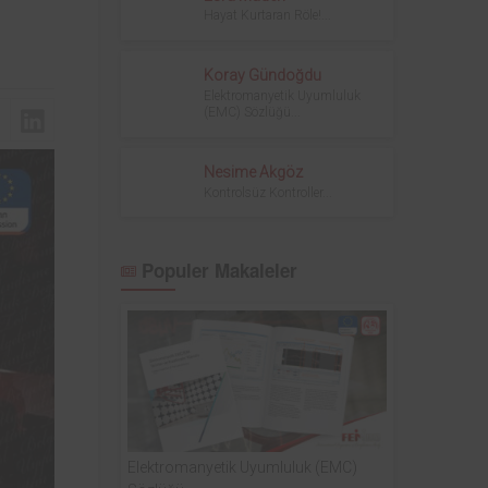
sinde
kurum bünyesinde bulunan ekipmanların
Hayat Kurtaran Röle!...
yodik
periyodik kontrolleri hususunda protokol
ndan
sağlanmıştır.
Koray Gündoğdu
Elektromanyetik Uyumluluk
(EMC) Sözlüğü...
Nesime Akgöz
Kontrolsüz Kontroller...
Populer Makaleler
Elektromanyetik Uyumluluk (EMC)