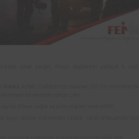
brikada çıkan yangın, itfaiye ekiplerinin yaklaşık 6 saa
ki
Ankara
Asfaltı Caddesi’nde bulunan 200 bin metrekarelik
bilinmeyen bir nedenle yangın çıktı.
yıda itfaiye, sağlık ve polis ekipleri sevk edildi.
r kişiyi tesisin içerisinden çıkardı. Yaralı ambulansla ha
ngın amonyak tanklarının bulunduğu kısımda etkili oldu.