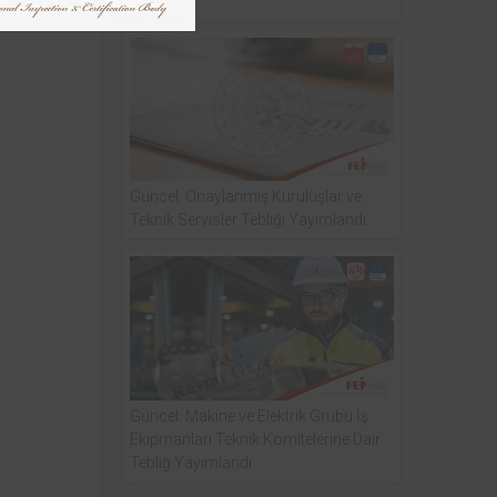
Değişiklik
Güncel: Onaylanmış Kuruluşlar ve
Teknik Servisler Tebliği Yayımlandı
Güncel: Makine ve Elektrik Grubu İş
Ekipmanları Teknik Komitelerine Dair
Tebliğ Yayımlandı