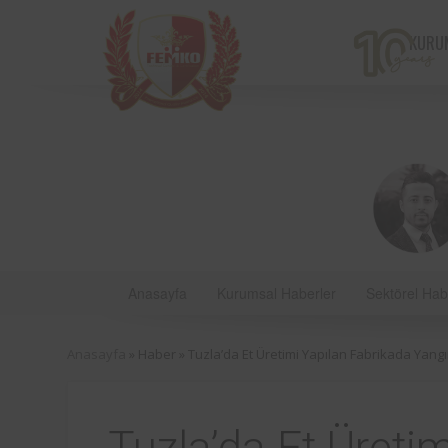
KURU
Anasayfa
Kurumsal Haberler
Sektörel Hab
Bir çiftçi kooperatifi olan v
Anasayfa
» Haber »
Tuzla’da Et Üretimi Yapılan Fabrikada Yang
markalarından Torku’nu
bulunan iş ekipmanların
kontrolleri Femko 
denetlenmektedir.