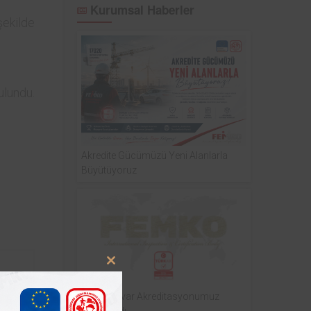
Kurumsal Haberler
şekilde
ulundu.
Akredite Gücümüzü Yeni Alanlarla
Büyütüyoruz
Close
this
Laboratuvar Akreditasyonumuz
module
Yayınlandı