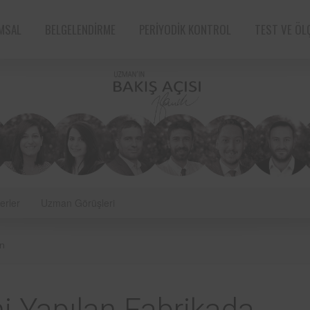
MSAL
BELGELENDIRME
PERIYODIK KONTROL
TEST VE ÖL
erler
Uzman Görüşleri
e sektörün öncü
Aksa Doğalgaz Dağıtım A.Ş. ile 
ın
n bünyesinde
arasında, kurum bünyesinde bu
ın periyodik
ekipmanların periyodik kontro
tarafından
hususunda protokol sağlanmıştır.
Süt ve süt ürünleri sektörünün