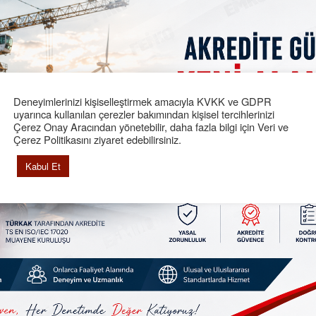
muayene
, gözetim, test ve belgelendirme
ler sunmayı hedefleyerek bu yola çıkmıştır.
adrosuyla sürekli büyüyen ve gelişen bir kuruluştur.
yonu ile yürütmüş olduğu tüm faaliyetleri için, gerek A-
anmış Kuruluş yetkisi, gerekse Akredite Test Laboratu
Deneyimlerinizi kişiselleştirmek amacıyla KVKK ve GDPR
uyarınca kullanılan çerezler bakımından kişisel tercihlerinizi
lışmalarını hızla devam ettirmekte ve markalaşma yol
Çerez Onay Aracından yönetebilir, daha fazla bilgi için Veri ve
Çerez Politikasını ziyaret edebilirsiniz.
Kabul Et