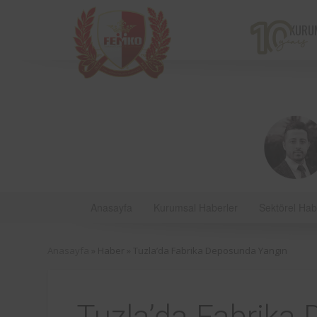
KURU
Anasayfa
Kurumsal Haberler
Sektörel Hab
Bir çiftçi kooperatifi olan v
Anasayfa
» Haber »
Tuzla’da Fabrika Deposunda Yangın
markalarından Torku’nu
bulunan iş ekipmanların
kontrolleri Femko 
denetlenmektedir.