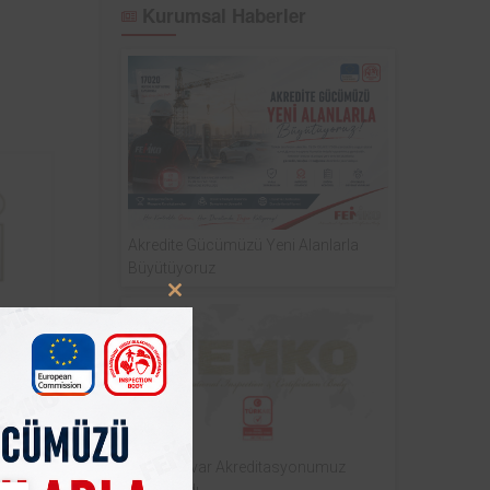
Kurumsal Haberler
Akredite Gücümüzü Yeni Alanlarla
Büyütüyoruz
Close
this
module
Tipi
varı
unda
Laboratuvar Akreditasyonumuz
Yayınlandı