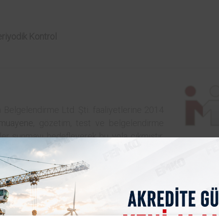
eriyodik Kontrol
 Belgelendirme Ltd. Şti. faaliyetlerine 2014
muayene
, gözetim, test ve belgelendirme
ler sunmayı hedefleyerek bu yola çıkmıştır.
adrosuyla sürekli büyüyen ve gelişen bir kuruluştur.
yonu ile yürütmüş olduğu tüm faaliyetleri için, gerek A-
anmış Kuruluş yetkisi, gerekse Akredite Test Laboratu
lışmalarını hızla devam ettirmekte ve markalaşma yol