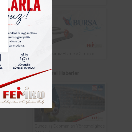
Bursa Ofisimiz Hizmete Girmiştir
Sektörel Haberler
Güncel: İş Ekipmanları Yönetmeliğinde