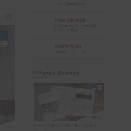
sinde
kurum bünyesinde bulunan ekipmanların
Hayat Kurtaran Röle!...
yodik
periyodik kontrolleri hususunda protokol
ndan
sağlanmıştır.
Koray Gündoğdu
Elektromanyetik Uyumluluk
(EMC) Sözlüğü...
Nesime Akgöz
Kontrolsüz Kontroller...
Populer Makaleler
Elektromanyetik Uyumluluk (EMC)