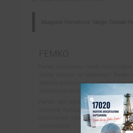
Muayene
Hizmetimiz:
Yangın Tesisatı P
FEMKO
Femko
Uluslararası Teknik Kontrol Eğitim
yılında kuruluşu ile başlamıştır.
Femko
alanında profesyonel ve yenilikçi hizmet
Alanında tecrübeli mühendis ve personel k
Femko
ilgili alanlarda Türkak akreditas
Muayene Kuruluşu yetkisi, gerek Onayl
hizmetleriyle Uluslararası arenada ça
ilerlemektedir.