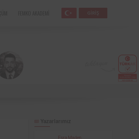
ÇÜM
FEMKO AKADEMI
GIRIŞ
Femko
Havacılık sektörünün öncü kuruluşlarından
lunan
SunExpress ile Femko arasında, denetim
lleri
hizmetlerinin uygulanması hususunda
Yazarlarımız
anlaşma sağlamıştır.
 öncü
Türk Eğitim Vakfı ile Femko arasında,
Esra Maden