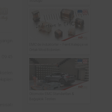
Sözlüğü
 yangın
EMC’de İndüktörler – Ferrit Kelepçe ve
Ortak Mod Bobinleri
t 09.45
ükselen
kipleri
Otomotiv EMC Standartları &
Bağışıklık Testleri
esisatı