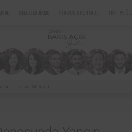
MSAL
BELGELENDIRME
PERIYODIK KONTROL
TEST VE ÖL
erler
Uzman Görüşleri
e sektörün öncü
Aksa Doğalgaz Dağıtım A.Ş. ile 
n bünyesinde
arasında, kurum bünyesinde bu
ın periyodik
ekipmanların periyodik kontro
tarafından
hususunda protokol sağlanmıştır.
Süt ve süt ürünleri sektörünün