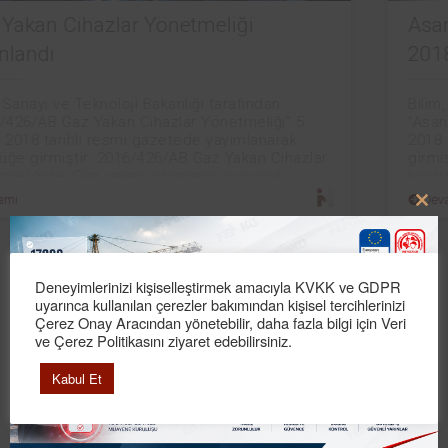
Asansör Periyodik Kontrol Yönetmeliği
2018
Bilim, Sanayi ve Teknoloji Bakanlığı tarafından
“Asansör Periyodik Kontrol Yönetmeliği” 4 Mayıs
2018 tarihli resmi gazetede yayımlanarak yürürlüğe
girmiştir. Yönetmelikle asansörlerin periyodik
kontrolüne ilişkin usul ve esaslarla asansör
Devamı
Clo
this
Yazarlarımız
mod
Deneyimlerinizi kişiselleştirmek amacıyla KVKK ve GDPR
uyarınca kullanılan çerezler bakımından kişisel tercihlerinizi
Esra Maden
Çerez Onay Aracından yönetebilir, daha fazla bilgi için Veri
Hayat Kurtaran Röle!...
ve Çerez Politikasını ziyaret edebilirsiniz.
Kabul Et
Koray Gündoğdu
Elektromanyetik Uyumluluk (EMC) Sözlüğü...