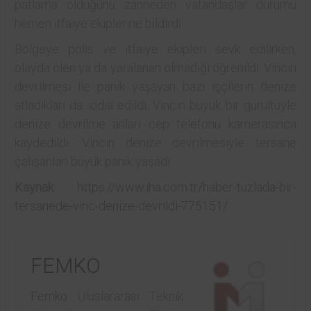
patlama olduğunu zanneden vatandaşlar durumu
hemen itfaiye ekiplerine bildirdi.
Bölgeye polis ve itfaiye ekipleri sevk edilirken,
olayda ölen ya da yaralanan olmadığı öğrenildi. Vincin
devrilmesi ile panik yaşayan bazı işçilerin denize
atladıkları da iddia edildi. Vincin büyük bir gürültüyle
denize devrilme anları cep telefonu kamerasınca
kaydedildi. Vincin denize devrilmesiyle tersane
çalışanları büyük panik yaşadı.
Kaynak
:
https://www.iha.com.tr/haber-tuzlada-bir-
tersanede-vinc-denize-devrildi-775151/
FEMKO
Femko
Uluslararası Teknik