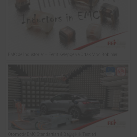
EMC’de İndüktörler – Ferrit Kelepçe ve Ortak Mod Bobinleri
Otomotiv EMC Standartları & Bağışıklık Testleri