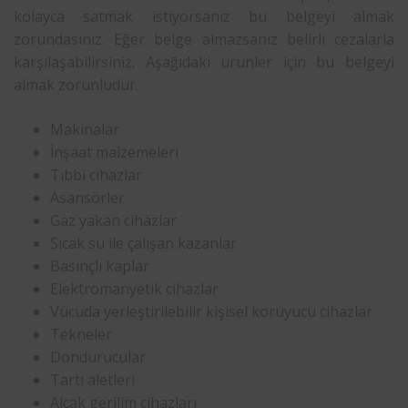
kolayca satmak istiyorsanız bu belgeyi almak
zorundasınız. Eğer belge almazsanız belirli cezalarla
karşılaşabilirsiniz. Aşağıdaki ürünler için bu belgeyi
almak zorunludur.
Makinalar
İnşaat malzemeleri
Tıbbi cihazlar
Asansörler
Gaz yakan cihazlar
Sıcak su ile çalışan kazanlar
Basınçlı kaplar
Elektromanyetik cihazlar
Vücuda yerleştirilebilir kişisel koruyucu cihazlar
Tekneler
Dondurucular
Tartı aletleri
Alçak gerilim cihazları