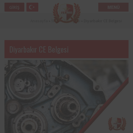
MENÜ
GIRIŞ
Anasayfa
»
İller
»
CE Belgesi
»
Diyarbakır CE Belgesi
Diyarbakır CE Belgesi