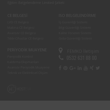
Eğitim Belgelendirme Limited Şirketi
CE BELGESI
ISO BELGELENDIRME
LVD CE Belgesi
İş Güvenliği Sistemi
Makina CE Belgesi
Bilgi Güvenliği Sistemi
Asansör CE Belgesi
Kalite Yönetim Sistemi
Tıbbi Cihazlar CE Belgesi
Gıda Güvenliği Sistemi
PERIYODIK MUAYENE
FEMKO
İletişim
0532 631 88 00
Periyodik Kontrol
Kaldırma Ekipmanları
Asansör Periyodik Muayene
Teknik ve Elektriksel Ölçüm