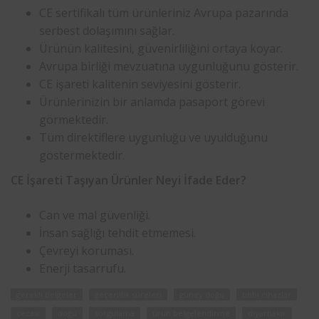
CE sertifikalı tüm ürünleriniz Avrupa pazarında
serbest dolaşımını sağlar.
Ürünün kalitesini, güvenirliliğini ortaya koyar.
Avrupa birliği mevzuatına uygunluğunu gösterir.
CE işareti kalitenin seviyesini gösterir.
Ürünlerinizin bir anlamda pasaport görevi
görmektedir.
Tüm direktiflere uygunluğu ve uyulduğunu
göstermektedir.
CE İşareti Taşıyan Ürünler Neyi İfade Eder?
Can ve mal güvenliği.
İnsan sağlığı tehdit etmemesi.
Çevreyi koruması.
Enerji tasarrufu.
gerekli belgeler
geçerlilik süreleri
güney doğu
tıbbi cihazlar
cezası
doğu
sorgulama
ürün belgelendirme
diyarbakır