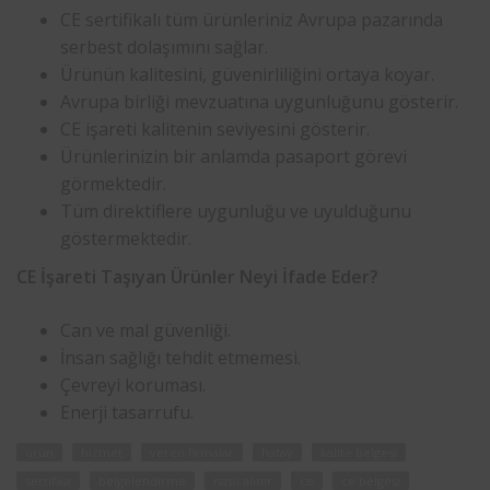
CE sertifikalı tüm ürünleriniz Avrupa pazarında
serbest dolaşımını sağlar.
Ürünün kalitesini, güvenirliliğini ortaya koyar.
Avrupa birliği mevzuatına uygunluğunu gösterir.
CE işareti kalitenin seviyesini gösterir.
Ürünlerinizin bir anlamda pasaport görevi
görmektedir.
Tüm direktiflere uygunluğu ve uyulduğunu
göstermektedir.
CE İşareti Taşıyan Ürünler Neyi İfade Eder?
Can ve mal güvenliği.
İnsan sağlığı tehdit etmemesi.
Çevreyi koruması.
Enerji tasarrufu.
ürün
hizmet
veren firmalar
hatay
kalite belgesi
sertifika
belgelendirme
nasıl alınır
ce
ce belgesi