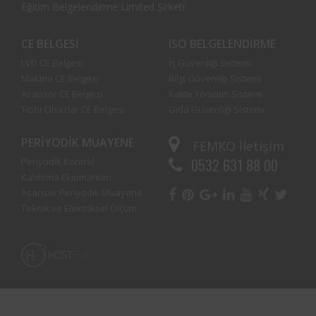
Eğitim Belgelendirme Limited Şirketi
CE BELGESI
ISO BELGELENDIRME
LVD CE Belgesi
İş Güvenliği Sistemi
Makina CE Belgesi
Bilgi Güvenliği Sistemi
Asansör CE Belgesi
Kalite Yönetim Sistemi
Tıbbi Cihazlar CE Belgesi
Gıda Güvenliği Sistemi
PERIYODIK MUAYENE
FEMKO
İletişim
0532 631 88 00
Periyodik Kontrol
Kaldırma Ekipmanları
Asansör Periyodik Muayene
Teknik ve Elektriksel Ölçüm