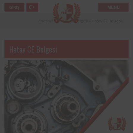
MENÜ
GIRIŞ
Anasayfa
»
İller
»
CE Belgesi
»
Hatay CE Belgesi
Hatay CE Belgesi