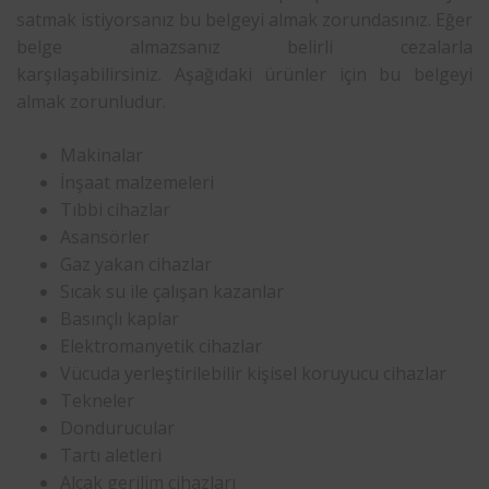
satmak istiyorsanız bu belgeyi almak zorundasınız. Eğer
belge almazsanız belirli cezalarla
karşılaşabilirsiniz. Aşağıdaki ürünler için bu belgeyi
almak zorunludur.
Makinalar
İnşaat malzemeleri
Tıbbi cihazlar
Asansörler
Gaz yakan cihazlar
Sıcak su ile çalışan kazanlar
Basınçlı kaplar
Elektromanyetik cihazlar
Vücuda yerleştirilebilir kişisel koruyucu cihazlar
Tekneler
Dondurucular
Tartı aletleri
Alçak gerilim cihazları