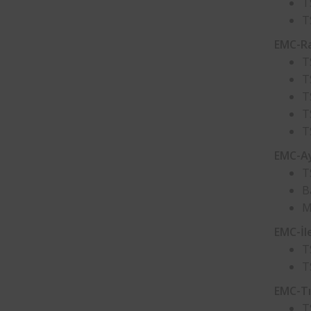
T
T
EMC-Ra
T
T
T
T
T
EMC-Ay
T
B
M
EMC-İl
T
T
EMC-Tık
T