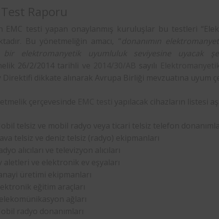
Test Raporu
 EMC testi yapan onaylanmış kuruluşlar bu testleri “Ele
tadır. Bu yönetmeliğin amacı, “
donanımın elektromanye
i bir elektromanyetik uyumluluk seviyesine uyacak şeki
elik 26/2/2014 tarihli ve
2014/30/AB
sayılı
Elektromanyeti
Direktifi dikkate alınarak Avrupa Birliği mevzuatına uyum çe
etmelik çerçevesinde
EMC testi
yapılacak cihazların listesi aş
obil telsiz ve mobil radyo veya ticari telsiz telefon donanımla
ava telsiz ve deniz telsiz (radyo) ekipmanları
dyo alıcıları ve televizyon alıcıları
v aletleri ve elektronik ev eşyaları
anayi üretimi ekipmanları
lektronik eğitim araçları
elekomünikasyon ağları
obil radyo donanımları