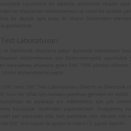
omanyetik Uyumluluk
bir elektrik, elektronik cihazın vey
erden ve cihazlardan etkilenmemesi ve stabil bir şekilde ça
 Kısa bir deyişle aynı anda iki cihazın birbirinden etkin
na gelmektedir.
Test Laboratuvarı
ik ve Elektronik cihazların çalışır durumda istenmeyen kaz
cihazdan etkilenmemesi için Elektromanyetik uyumluluk
leri karşılaması anlamına gelen
EMC
1996 yılından itibaren 
i
uzman
mühendislerce yapılır.
n
EMC
testi,
EMC
Test Laboratuvarı, Elektrik ve Elektronik cih
C testi
her cihaz için mutlaka yapılması gereken bir testtir.
 sunulması ve piyasaya arz edilebilmesi için çok önemli
nmış kuruluşlar tarafından yapılmaktadır. Onaylanmış kuru
olan yarı yansımalı oda, tam yansımalı oda, ekranlı oda ve 
n’da
EMC testi
başarı ile geçen ürünlere CE işareti iliştirilir.