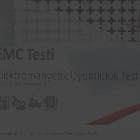
rasında, ilçe
markalarından Aynes Gıda bünye
n asansörlerin
bulunan iş ekipmanlarının peri
 2 yıl süre ile
kontrolleri Femko tarafı
denetlenmektedir.
25 Ocak, 2019
Son Güncelleme: 28 Mart, 2022 - 10:38