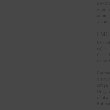
Elektr
enerjil
denir.
anlamı
EMC 
Elektr
diğer 
özellik
testler
Batma
olan
EM
satışa
Onayla
odalar 
Batma