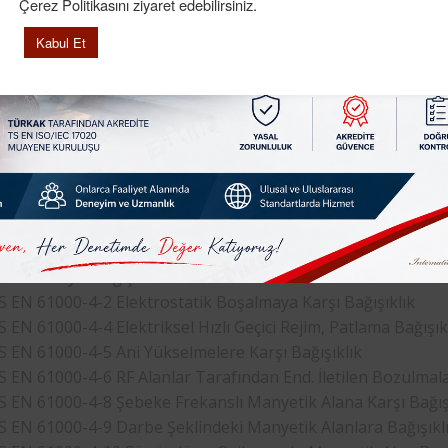
Çerez Politikasını ziyaret edebilirsiniz.
Kabul Et
a belirtilen Cihazlar aşağıdaki standartlara göre testleri yapı
man
Elektromanyetik Uyumluluk Direktifi
eri)
nsımasız Oda Testleri
S EN 61000-4-3 (80MHz-8GHz) Radyasyon Yoluyla Yayınlanan 
TS EN 55011, TS EN 55013, TS EN 55022) (30MHz-18GHz) Yay
tim Yoluyla Bağışıklık Kafesi
S EN 61000-4-2 Elektrostatik Boşalmaya Karşı Bağışıklık
S EN 61000-4-4 Elektriksel Hızlı Geçici Rejim, Patlama Bağışıkl
S EN 61000-4-5 Ani Yükselmelere Karşı Bağışıklık
S EN 61000-4-6 RF Alanlar Tarafından End. İletilen Bozulmala
S EN 61000-4-8 Şebeke Frekanslı Manyetik Alana Karşı Bağış
S EN 61000-4-9 Darbe Şeklindeki Manyetik Alanlara Bağışıkl