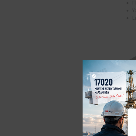
F
Ya
L