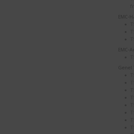
f
EMC-Ha
T
T
T
EMC-Aç
T
Genel 
T
T
T
T
T
T
T
T