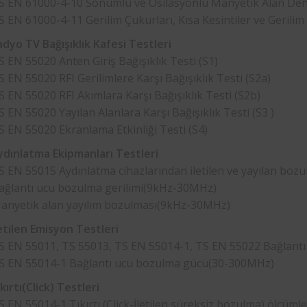
S EN 61000-4-10 Sönümlü ve Osilasyonlu Manyetik Alan Den
S EN 61000-4-11 Gerilim Çukurları, Kısa Kesintiler ve Gerilim
dyo TV Bağışıklık Kafesi Testleri
S EN 55020 Anten Giriş Bağışıklık Testi (S1)
S EN 55020 RFI Gerilimlere Karşı Bağışıklık Testi (S2a)
S EN 55020 RFI Akımlara Karşı Bağışıklık Testi (S2b)
S EN 55020 Yayılan Alanlara Karşı Bağışıklık Testi (S3 )
S EN 55020 Ekranlama Etkinliği Testi (S4)
dınlatma Ekipmanları Testleri
S EN 55015 Aydınlatma cihazlarından iletilen ve yayılan bozu
ağlantı ucu bozulma gerilimi(9kHz-30MHz)
anyetik alan yayılım bozulması(9kHz-30MHz)
etilen Emisyon Testleri
S EN 55011, TS 55013, TS EN 55014-1, TS EN 55022 Bağlant
S EN 55014-1 Bağlantı ucu bozulma gücü(30-300MHz)
ırtı(Click) Testleri
S EN 55014-1 Tıkırtı (Click-İletilen süreksiz bozulma) ölçüm