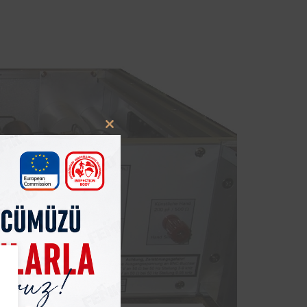
Close
this
module