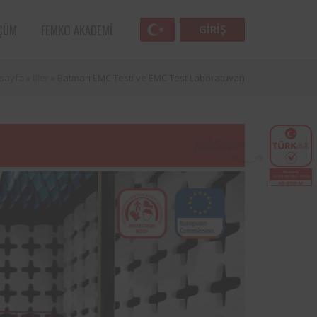
ÇÜM
FEMKO AKADEMI
GIRIŞ
sayfa
»
İller
»
Batman EMC Testi ve EMC Test Laboratuvarı
Femko
lunan
lleri
 öncü