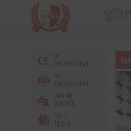
KURU
CE
Bat
BELGELENDİRME
ISO
BELGELENDİRME
PERİYODİK
Bir çiftçi kooperatifi olan v
KONTROL
markalarından Torku’nu
bulunan iş ekipmanların
TEST VE
kontrolleri Femko 
denetlenmektedir.
ÖLÇÜM