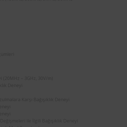
çümleri
yi (20MHz – 3GHz, 30V/m)
klık Deneyi
zulmalara Karşı Bağışıklık Deneyi
eneyi
eneyi
eğişmeleri ile İlgili Bağışıklık Deneyi