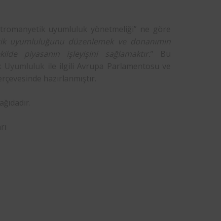
ktromanyetik uyumluluk yönetmeliği” ne göre
tik uyumluluğunu düzenlemek ve donanımın
lde piyasanın işleyişini sağlamaktır.
” Bu
k Uyumluluk
ile ilgili Avrupa Parlamentosu ve
rçevesinde hazırlanmıştır.
ağıdadır.
rı