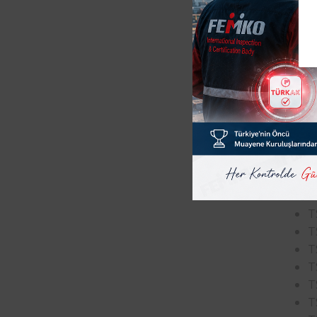
Yukarıd
Bat
Testl
EMC-Ya
T
(
EMC-İle
T
T
T
T
T
T