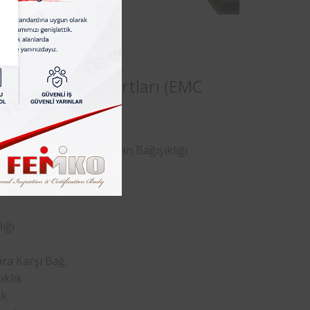
lmalıdır.
İçin Test Standartları (EMC
RF Elektromanyetik Alan Bağışıklığı
ılım Bozulması
ığı
ra Karşı Bağ.
ıklık
ık