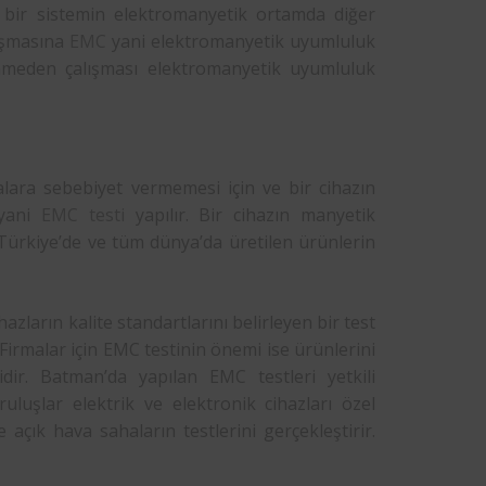
a bir sistemin elektromanyetik ortamda diğer
lışmasına
EMC
yani elektromanyetik uyumluluk
lenmeden çalışması elektromanyetik uyumluluk
alara sebebiyet vermemesi için ve bir cihazın
 yani
EMC testi
yapılır. Bir cihazın manyetik
Türkiye’de ve tüm dünya’da üretilen ürünlerin
azların kalite standartlarını belirleyen bir test
 Firmalar için EMC testinin önemi ise ürünlerini
dir. Batman’da yapılan EMC testleri yetkili
luşlar elektrik ve elektronik cihazları özel
açık hava sahaların testlerini gerçekleştirir.