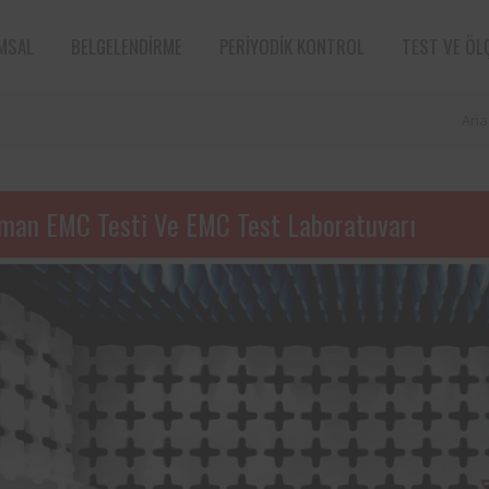
MSAL
BELGELENDIRME
PERIYODIK KONTROL
TEST VE ÖL
Ana
man EMC Testi Ve EMC Test Laboratuvarı
e sektörün öncü
Aksa Doğalgaz Dağıtım A.Ş. ile 
n bünyesinde
arasında, kurum bünyesinde bu
ın periyodik
ekipmanların periyodik kontro
tarafından
hususunda protokol sağlanmıştır.
Süt ve süt ürünleri sektörünün