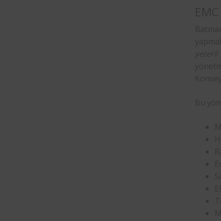
EMC 
Batman
yapmak
yeterl
yönetm
Konsey 
Bu yön
M
H
Ra
E
S
E
T
M