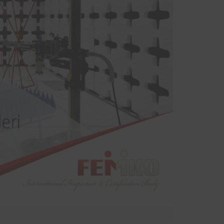
sinde
yodik
ndan