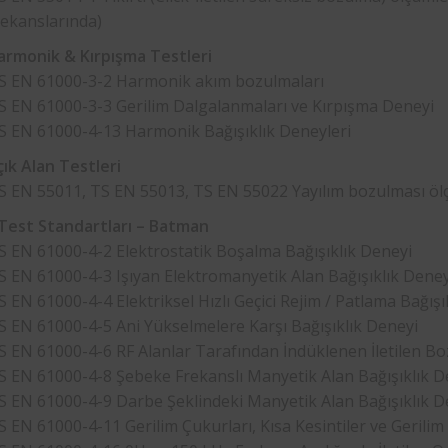
rekanslarında)
rmonik & Kırpışma Testleri
S EN 61000-3-2 Harmonik akım bozulmaları
S EN 61000-3-3 Gerilim Dalgalanmaları ve Kırpışma Deneyi
S EN 61000-4-13 Harmonik Bağışıklık Deneyleri
ık Alan Testleri
S EN 55011, TS EN 55013, TS EN 55022 Yayılım bozulması öl
Test Standartları – Batman
S EN 61000-4-2 Elektrostatik Boşalma Bağışıklık Deneyi
S EN 61000-4-3 Işıyan Elektromanyetik Alan Bağışıklık Dene
S EN 61000-4-4 Elektriksel Hızlı Geçici Rejim / Patlama Bağışı
S EN 61000-4-5 Ani Yükselmelere Karşı Bağışıklık Deneyi
S EN 61000-4-6 RF Alanlar Tarafından İndüklenen İletilen Bo
S EN 61000-4-8 Şebeke Frekanslı Manyetik Alan Bağışıklık D
S EN 61000-4-9 Darbe Şeklindeki Manyetik Alan Bağışıklık D
S EN 61000-4-11 Gerilim Çukurları, Kısa Kesintiler ve Gerilim D