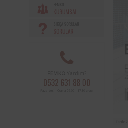
Söke Belediyesi ve Femko a
FEMKO
sınırları içerisinde buluna
KURUMSAL
periyodik kontrolleri hususunda
protokol imzalanmıştır.
SIKÇA SORULAN
SORULAR
FEMKO
Yardım?
0532 631 88 00
Pazartesi - Cuma 09:00 - 17:30 arası
Tarih: 