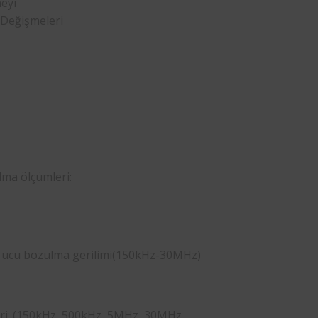
eyi
 Değişmeleri
lma ölçümleri:
ı ucu bozulma gerilimi(150kHz-30MHz)
leri: (150kHz, 500kHz, 5MHz, 30MHz